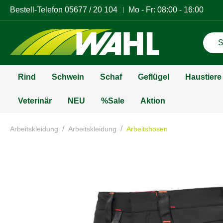
Bestell-Telefon
05677 / 20 104
Mo - Fr: 08:00 - 16:00
Rind
Schwein
Schaf
Geflügel
Haustiere
Veterinär
NEU
%Sale
Aktion
/
/
Arbeitskleidung
Arbeitskleidung
Arbeitshosen