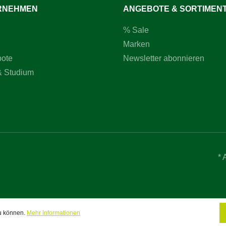
RNEHMEN
ANGEBOTE & SORTIMEN
% Sale
Marken
bote
Newsletter abonnieren
& Studium
* 
zu können.
Mehr Informationen