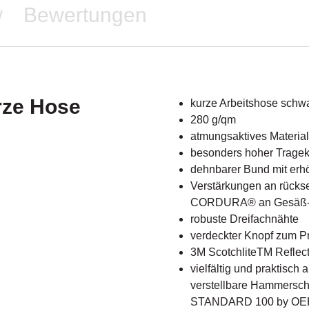
Bewertungen
/
rze Hose
kurze Arbeitshose schw
280 g/qm
atmungsaktives Material
besonders hoher Tragek
dehnbarer Bund mit erh
Verstärkungen an rückse
CORDURA® an Gesäß- 
robuste Dreifachnähte
verdeckter Knopf zum Pr
3M ScotchliteTM Reflecti
vielfältig und praktisch
verstellbare Hammerschl
STANDARD 100 by OEKO