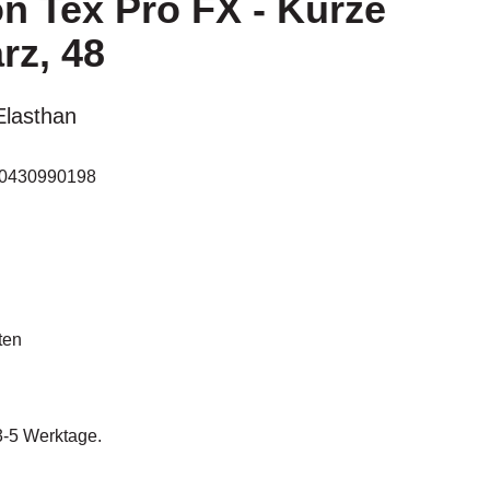
on Tex Pro FX - Kurze
rz, 48
Elasthan
0430990198
ten
 3-5 Werktage.