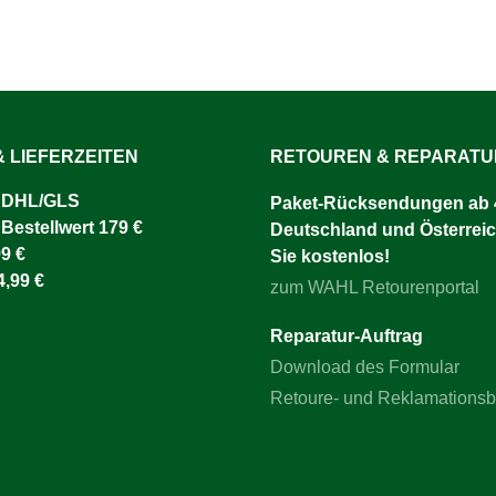
 LIEFERZEITEN
RETOUREN & REPARAT
 DHL/GLS ​
Paket-Rücksendungen ab 4
 Bestellwert 179 €
Deutschland und Österreic
9 €
Sie kostenlos!
4,99 €
zum WAHL Retourenportal
Reparatur-Auftrag
Download des Formular
Retoure- und Reklamations