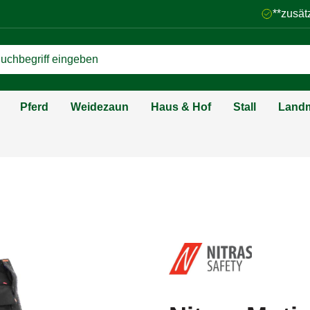
**zusät
Pferd
Weidezaun
Haus & Hof
Stall
Landm