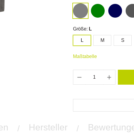
Größe:
L
L
M
S
Maßtabelle
en
Hersteller
Bewertung
/
/