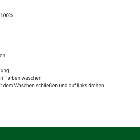
: 100%
C
nen
gung
hen Farben waschen
or dem Waschen schließen und auf links drehen