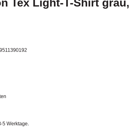
n Tex Light-T-Shirt grau,
9511390192
ten
 3-5 Werktage.