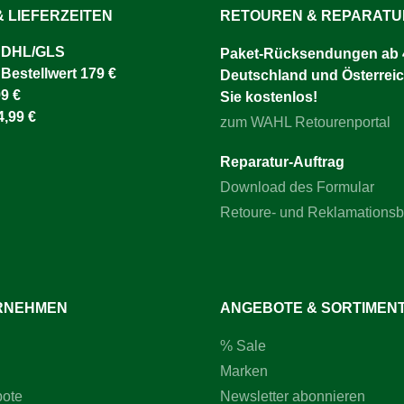
 LIEFERZEITEN
RETOUREN & REPARAT
 DHL/GLS ​
Paket-Rücksendungen ab 4
 Bestellwert 179 €
Deutschland und Österreic
9 €
Sie kostenlos!
4,99 €
zum WAHL Retourenportal
Reparatur-Auftrag
Download des Formular
Retoure- und Reklamations
RNEHMEN
ANGEBOTE & SORTIMEN
% Sale
Marken
bote
Newsletter abonnieren