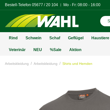
Bestell-Telefon
05677 / 20 104
Mo - Fr: 08:00 - 16:00
Rind
Schwein
Schaf
Geflügel
Haustiere
Veterinär
NEU
%Sale
Aktion
/
/
Arbeitskleidung
Arbeitskleidung
Shirts und Hemden