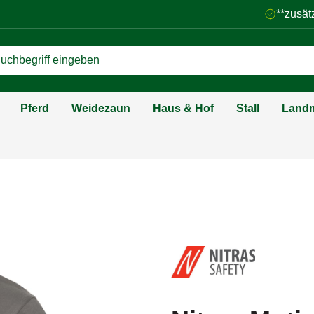
**zusät
Pferd
Weidezaun
Haus & Hof
Stall
Landm