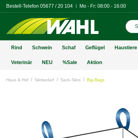
Bestell-Telefon
05677 / 20 104
Mo - Fr: 08:00 - 16:00
Rind
Schwein
Schaf
Geflügel
Haustiere
Veterinär
NEU
%Sale
Aktion
/
/
/
Haus & Hof
Silobedarf
Sack-Silos
Big-Bags