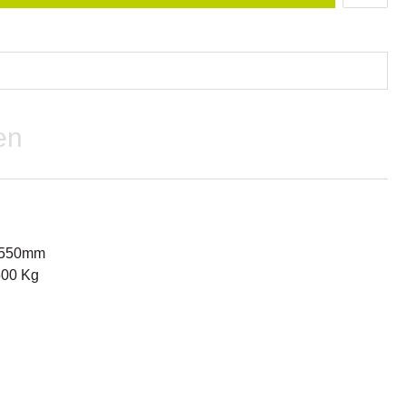
en
- 550mm
500 Kg