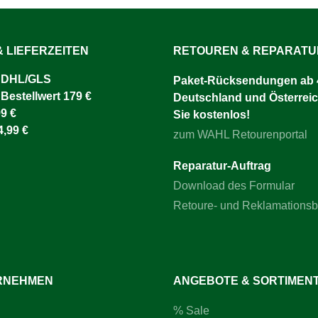
 LIEFERZEITEN
RETOUREN & REPARAT
 DHL/GLS ​
Paket-Rücksendungen ab 4
 Bestellwert 179 €
Deutschland und Österreic
9 €
Sie kostenlos!
4,99 €
zum WAHL Retourenportal
Reparatur-Auftrag
Download des Formular
Retoure- und Reklamations
RNEHMEN
ANGEBOTE & SORTIMEN
% Sale