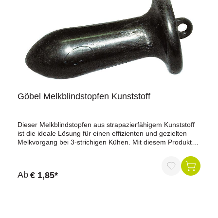
Göbel Melkblindstopfen Kunststoff
Dieser Melkblindstopfen aus strapazierfähigem Kunststoff
ist die ideale Lösung für einen effizienten und gezielten
Melkvorgang bei 3-strichigen Kühen. Mit diesem Produkt
können Landwirte das Melkzeug präzise platzieren, indem
sie den Stopfen setzen, wodurch nur die gewünschten
Zitzen gemolken werden. Dies fördert die Hygiene,
Ab
€ 1,85*
optimiert den Melkprozess und ermöglicht eine einfache
Anwendung für eine reibungslose Milchgewinnung.