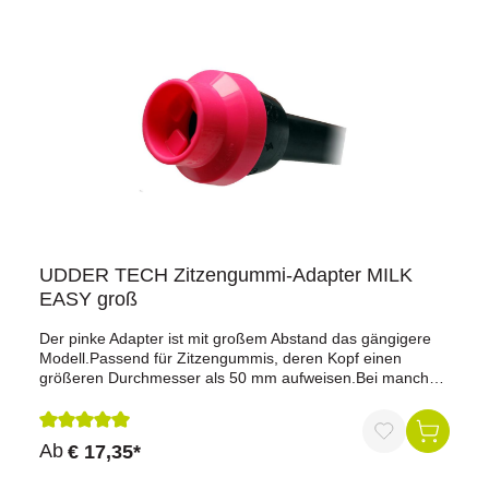
UDDER TECH Zitzengummi-Adapter MILK
EASY groß
Der pinke Adapter ist mit großem Abstand das gängigere
Modell.Passend für Zitzengummis, deren Kopf einen
größeren Durchmesser als 50 mm aufweisen.Bei manchen
Kühen verursacht das Vakuum beim Melken ein
Hochrutschen des Zitzengummis an der Zitze. Das kann
dazu führen, dass das Viertel nur langsam oder gar nicht
Durchschnittliche Bewertung von 5 von 5 Sternen
Ab
€ 17,35*
mehr ausgemolken werden kann, weil der Milchkanal
gequetscht wird. Langfristig kann das die Zitzenenden