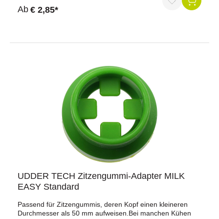
Durchschnittliche Bewertung von 5 von 5 Sternen
Ab
€ 2,85*
UDDER TECH Zitzengummi-Adapter MILK
EASY Standard
Passend für Zitzengummis, deren Kopf einen kleineren
Durchmesser als 50 mm aufweisen.Bei manchen Kühen