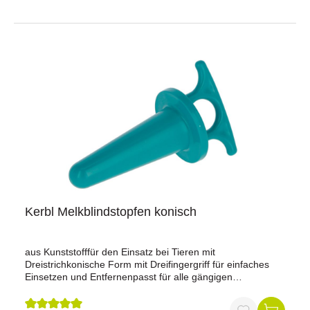
schädigen und/oder zu einer Mastitis-Infektion führen.Der
patentierte Milk-EASY Zitzengummi-Adapter funktioniert
wie ein Distanzring und verhindert so diese Probleme.
Indem der Zitzengummi weiter unten an der Zitze
positioniert wird, bleibt der Milchkanal offen und ein
effizientes Ausmelken ist möglich. Außerdem sind Sie bei
verletzten und schwer ausmelkbaren Vierteln nicht dazu
gezwungen, auf eine größere Zitzengummi-Öffnung bzw.
größeren Zitzengummi umzusteigen. Jung-Kühe profitieren
in Fällen von Euter-Ödemen insofern davon, als dass man
sie auf allen vier Zitzen ausmelken kann.
Kerbl Melkblindstopfen konisch
aus Kunststofffür den Einsatz bei Tieren mit
Dreistrichkonische Form mit Dreifingergriff für einfaches
Einsetzen und Entfernenpasst für alle gängigen
ZitzenbecherFarbe: blau