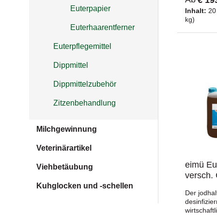
OxyFoam® 
Euterpapier
Verschmut
Inhalt:
20
Mikroorga
kg)
Euterhaarentferner
und beugt
während d
Bereits na
Euterpflegemittel
so selbst
mittels e
Dippmittel
einem Eut
werden. D
Dippmittelzubehör
OxyFoam® 
glättet di
Zitzenbehandlung
stimuliert/
nachfolge
Melken.Pr
Milchgewinnung
® enthält 
Substanz, 
Veterinärartikel
in sich ve
OxyFoam® 
eimü Eut
Viehbetäubung
Benetzung 
versch.
deren Rei
Zitzen deu
Kuhglocken und -schellen
Der jodhal
& Keime un
desinfizie
entfernen
wirtschaft
deutlich s