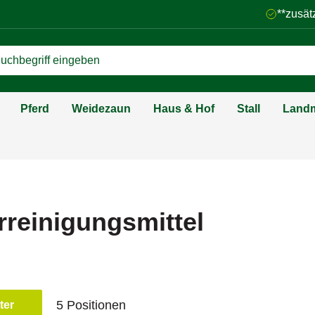
**zusät
Pferd
Weidezaun
Haus & Hof
Stall
Landm
rreinigungsmittel
5 Positionen
lter