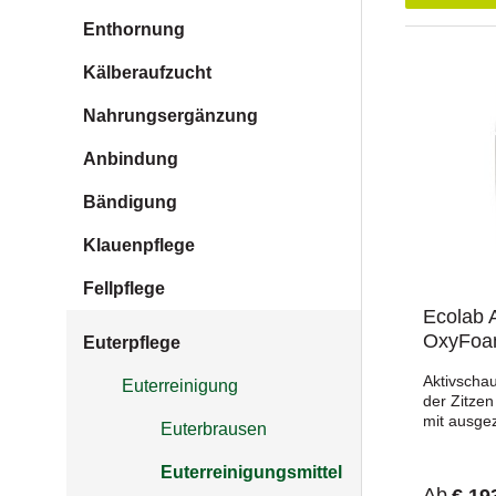
Enthornung
Kälberaufzucht
Nahrungsergänzung
Anbindung
Bändigung
Klauenpflege
Fellpflege
Ecolab 
OxyFoa
Euterpflege
Aktivschau
Euterreinigung
der Zitze
mit ausge
Euterbrausen
und hautk
WirkungEi
Euterreinigungsmittel
Schmutz u
Ab
€ 19