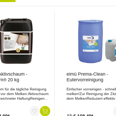
Aktivschaum -
eimü Prema-Clean -
m® 20 kg
Eutervorreinigung
m für die tägliche Reinigung
Einfacher vorreinigen - schnel
n vor dem Melken.Aktivschaum
melken!Zur Reinigung der Zit
zeichneter HaftungReinigende
dem MelkenReduziert effektiv
onditionierende
Besatz mit umweltassoziierten
nfache Entfernung von
ErregernOptimale Zitzenkondi
nd KeimenDas Vor-Dippen mit
vor dem Melken reduziert Str
Ab
3,99*
€ 108,49*