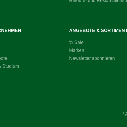
Retoure- und Reklamations
rnummer: N-45611
RNEHMEN
ANGEBOTE & SORTIMEN
% Sale
Marken
bote
Newsletter abonnieren
& Studium
* 