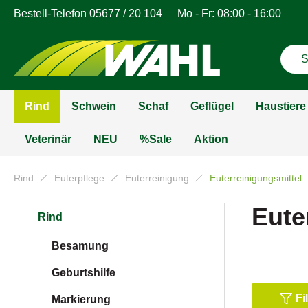
Bestell-Telefon
05677 / 20 104
Mo - Fr: 08:00 - 16:00
Rind
Schwein
Schaf
Geflügel
Haustiere
Veterinär
NEU
%Sale
Aktion
Rind
Euterpflege
Euterreinigung
Euterreinigungsmittel
Eute
Rind
Besamung
Geburtshilfe
Fi
Markierung