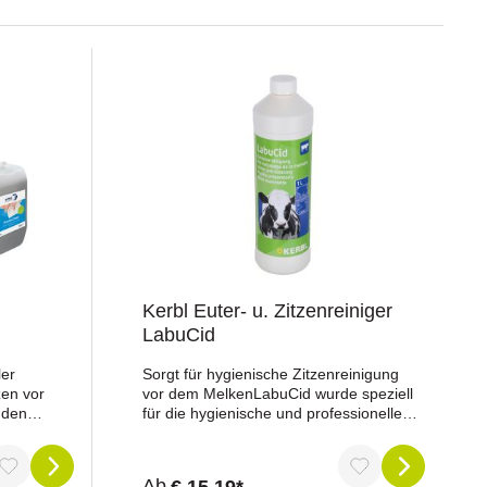
Kerbl Euter- u. Zitzenreiniger
LabuCid
ler
Sorgt für hygienische Zitzenreinigung
zen vor
vor dem MelkenLabuCid wurde speziell
 den
für die hygienische und professionelle
Eutervorreinigung vor dem Melken
tionierung
entwickelt. Das leistungsstarke
ess und
Konzentrat mit Zitronensäure und
Ab
€ 15,19*