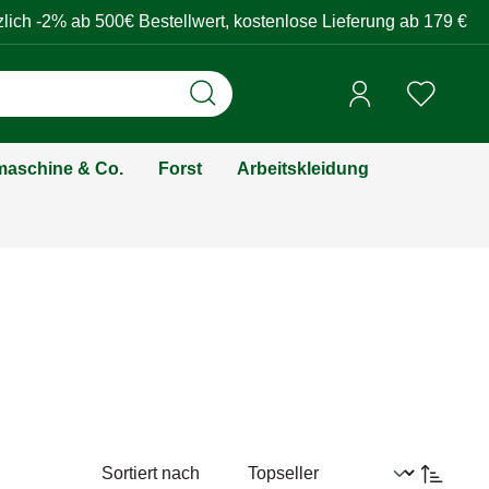
zlich -2% ab 500€ Bestellwert, kostenlose Lieferung ab 179 €
aschine & Co.
Forst
Arbeitskleidung
Sortiert nach