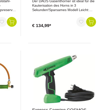
elstahl-
Der DAOS Gasenthorner ist ideal für die
e
Kauterisation des Horns in 3
gsreserve
Sekunden!Sparsames Modell Leicht:
befindet
Gewicht < 320 gr Die
Maximaletemperatur wird in weniger als
ewichtmit
3 Minuten erreicht Leistungseinstellung
€ 134,99*
durch das Rädchen Geliefert mit
tahlinkl.
umdrehbarer Brennerspitze: 17/19 mm
 30 cmØ
um sich den verschiedenen Rassen
:
anzupassen Andere verfügbare
Brennerspitzen : 15 mm (für Ziegen) und
25 mm Wird mit Gasflasche betrieben
Länge Schlauch: 4,75 m