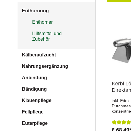
Enthornung
Enthorner
Hilfsmittel und
Zubehör
Kälberaufzucht
Nahrungsergänzung
Anbindung
Kerbl L
Bändigung
Direkta
Klauenpflege
inkl. Edel
Durchmes
konzentri
Fellpflege
Leistungs
(Heizpatro
Euterpflege
Brennspit
€ 68,49
Durchsch