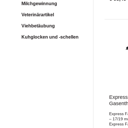
geringes 
Milchgewinnung
Handgriff
Daten:230
Veterinärartikel
Gesamtlän
cmSpannun
Viehbetäubung
HzLeistun
11 minmax
Kuhglocken und -schellen
620 °CLän
cmGewicht
3 m
Expres
Gasenth
Express 
– 17/19 m
Express 