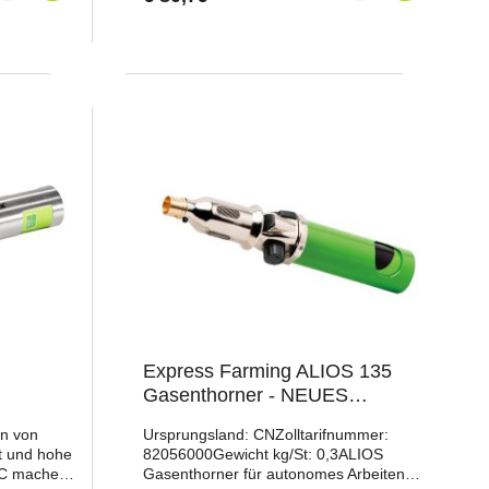
fang
(Heizpatrone befindet sich in der
Brennspitze) leichte Handhabung durch
m
geringes GewichtVon den
Berufsgenossenschaften empfohlen!
 für Export
Express Farming ALIOS 135
Gasenthorner - NEUES
MODELL
n von
Ursprungsland: CNZolltarifnummer:
t und hohe
82056000Gewicht kg/St: 0,3ALIOS
 C machen
Gasenthorner für autonomes Arbeiten