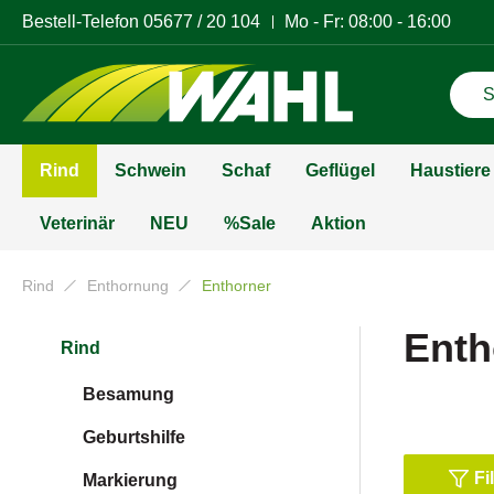
Bestell-Telefon
05677 / 20 104
Mo - Fr: 08:00 - 16:00
Rind
Schwein
Schaf
Geflügel
Haustiere
Veterinär
NEU
%Sale
Aktion
Rind
Enthornung
Enthorner
Enth
Rind
Besamung
Geburtshilfe
Fi
Markierung