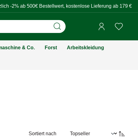
zlich -2% ab 500€ Bestellwert, kostenlose Lieferung ab 179 €
aschine & Co.
Forst
Arbeitskleidung
Sortiert nach