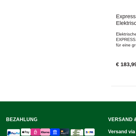
Beim zwei
ohne Prob
Expres
Elektris
Elektrisc
EXPRESS. 
für eine g
leichter u
Schutz de
Verbrennu
€ 183,9
über folge
Minuten au
600°einfac
geeignetle
4 mSpannu
ermöglicht
RäumenBr
Garantie
BEZAHLUNG
VERSAND &
Versand via