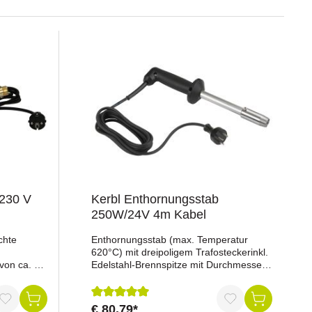
/230 V
Kerbl Enthornungsstab
250W/24V 4m Kabel
chte
Enthornungsstab (max. Temperatur
620°C) mit dreipoligem Trafosteckerinkl.
von ca. 10
Edelstahl-Brennspitze mit Durchmesser
ine
von 18 mmpassend für Trafobetriebhoch
0 °Cscharf
konzentrierte Temperatur und hohe
us Messing
Leistungsreserve der Brennspitze
€ 80,79*
ng von 5 von 5 Sternen
Durchschnittliche Bewertung von 5 von 5 St