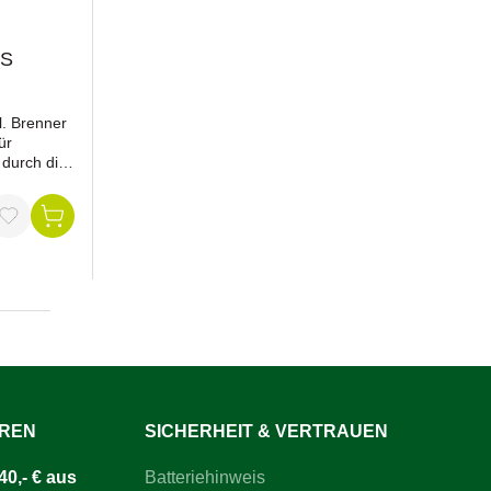
OS
. Brenner
ür
durch die
Kabel
ozündung
in weniger
n Rädchen
ng:
riegelung »
r Standfuß
haltung
üse ohne
orns in 3
tusche
UREN
SICHERHEIT & VERTRAUEN
 700
0,- € aus
Batteriehinweis