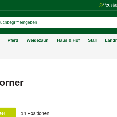
**zusät
Pferd
Weidezaun
Haus & Hof
Stall
Landm
orner
14 Positionen
lter