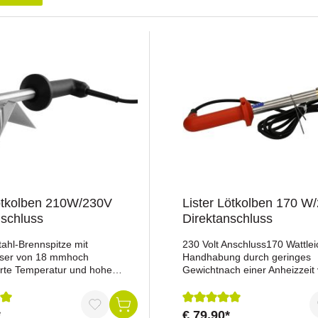
ötkolben 210W/230V
Lister Lötkolben 170 W
nschluss
Direktanschluss
stahl-Brennspitze mit
230 Volt Anschluss170 Wattlei
ser von 18 mmhoch
Handhabung durch geringes
erte Temperatur und hohe
Gewichtnach einer Anheizzeit 
reserve der Brennspitze
Minuten erhält dieses Gerät e
ne befindet sich in der
Spitzentemperatur von ca. 70
ze)leichte Handhabung durch
angeschliffene Brennspitze a
*
€ 79,90*
nittliche Bewertung von 5 von 5 Sternen
Durchschnittliche Bewertu