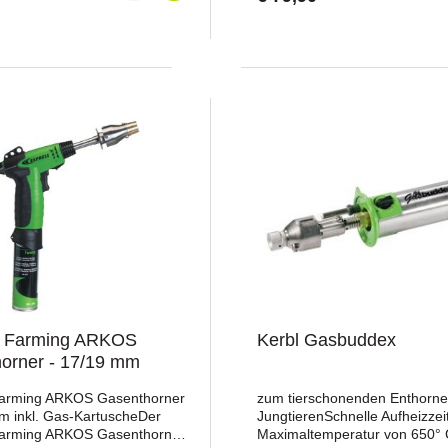
Gewichtmit ergonomischem
Kolbenablage ist im Lieferum
mit EdelstahlablageTechnische
enthaltenKabellänge 3,5
 Volt Direktanschlussca. 30 cm
MeterBrennspitzentiefe 12 m
geBrennstab ca. 15,5
Brennspitze 18 mmMade in
g: 230 VNetzfrequenz: 50
GermanyGrifffarbe: orangenur
g: 210 Wmax. Aufwärmzeit: ca.
. Temperatur Brennspitze:
ge Brennstab: 15,5
: 630 g inkl. KabelKabellänge:
s Farming ARKOS
Kerbl Gasbuddex
orner - 17/19 mm
Farming ARKOS Gasenthorner
zum tierschonenden Enthorne
m inkl. Gas-KartuscheDer
JungtierenSchnelle Aufheizzei
Farming ARKOS Gasenthorner
Maximaltemperatur von 650°