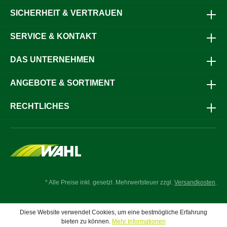
den regelmäßigen Einsatz bei der Pferdepflege.Jetzt
SICHERHEIT & VERTRAUEN
bestellen und für ein sauberes, gepflegtes Pferd sorgen!
SERVICE & KONTAKT
DAS UNTERNEHMEN
ANGEBOTE & SORTIMENT
RECHTLICHES
* Alle Preise inkl. gesetzl. Mehrwertsteuer zzgl.
Versandkosten
.
Diese Website verwendet Cookies, um eine bestmögliche Erfahrung
bieten zu können.
Mehr Informationen