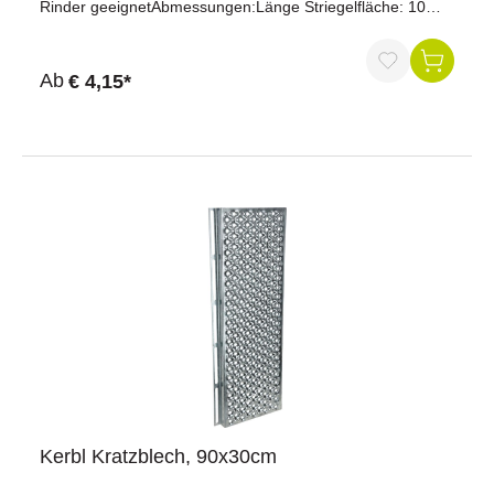
Rinder geeignetAbmessungen:Länge Striegelfläche: 10
cmBreite Striegelfläche: 14,5 cmMaterial:Material: Metall
verzinktGriffmaterial: Kunststoff
Ab
€ 4,15*
Kerbl Kratzblech, 90x30cm