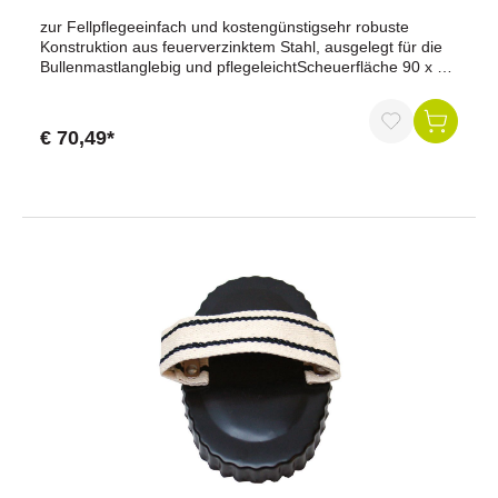
zur Fellpflegeeinfach und kostengünstigsehr robuste
Konstruktion aus feuerverzinktem Stahl, ausgelegt für die
Bullenmastlanglebig und pflegeleichtScheuerfläche 90 x 30
cmflexible Montage an Aufstallungen oder
Wändenhöhenverstellbare und flexible Montage dank der
integrierten LanglöcherMontageset für Aufstallung optional
€ 70,49*
erhältlichgeeignet für Initiative Tierwohl RindermastBreite:
43 cm, Höhe: 90 cm, Tiefe: 4 cm