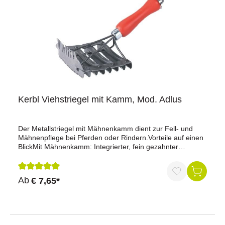
Kerbl Viehstriegel mit Kamm, Mod. Adlus
Der Metallstriegel mit Mähnenkamm dient zur Fell- und
Mähnenpflege bei Pferden oder Rindern.Vorteile auf einen
BlickMit Mähnenkamm: Integrierter, fein gezahnter
Mähnenkamm.4-fach Drahtangel: Mit 4-facher Drahtangel
ausgeführt.Beidseitig verwendbar: Für die Anwendung auf
beiden Seiten geeignet.Holzgriff: Mit Holzgriff für eine
Durchschnittliche Bewertung von 5 von 5 Sternen
Ab
€ 7,65*
sichere Handhabung.8-reihig durchbrochen: Striegelfläche
in 8-reihiger, durchbrochener Ausführung.Farblos lackiert:
Mit farbloser Lackierung
versehen.ProduktdatenVerwendung: Metallstriegel mit
Mähnenkamm4-fach DrahtangelFarblos lackiertMit