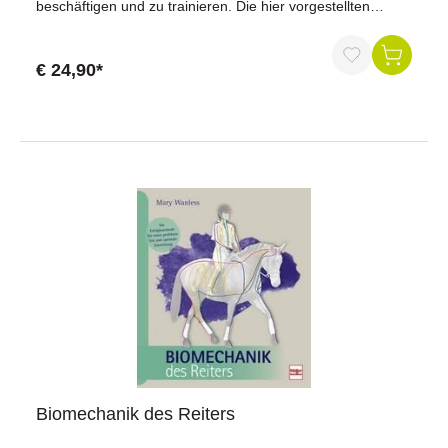
beschäftigen und zu trainieren. Die hier vorgestellten
Lektionen sind weitaus mehr als eine Spielerei - korrekt
ausgeführt, sind sie ein effektives Fitness- und
Gymnastizierungstraining. Und außerdem großartig
€ 24,90*
geeignet für die geistige Auslastung des Pferdes. In gut
nachvollziehbaren Schritten erläutert die Autorin, wie Reiter
und Pferd die einzelnen Lektionen erlernen können,
welches Zubehör gebraucht wird und was die Übungen für
das Pferd bedeuten. Dazu gibt es Praxisbeispiele und
Video-Clips für ein besseres Verständnis.Monika
Hannawacker hat einige ihrer Pferde erfolgreich bis zur
internationalen Turnierreife in verschiedenen Western-
Disziplinen ausgebildet, ist inzwischen aber vielseitig
abseits der Turnierszene unterwegs. Artgerechte Haltung,
eine gute Beziehung zum Pferd und viel Abwechslung sind
wichtige Botschaften der erfahrenen Reiterin und
Ausbilderin. Ihr Wissen gibt sie mit großer Freude in
Seminaren und Lehrgängen weiter. Sie lebt mit ihrer
Punktebande im Berchtesgadener Land in
Oberbayern.Seiten: 176Monika Hannawacker
Biomechanik des Reiters