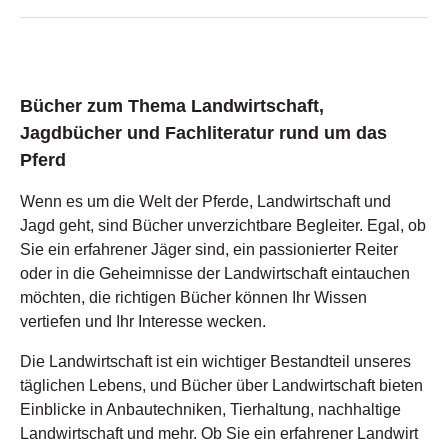
Voltigierer und alle, die dem Pferd als treue Begleiter nahe
sind. Schritt für Schritt wird anschaulich erklärt, worauf es
ankommt – mit Fokus auf das Wohl der Tiere, die
Sicherheit und ein harmonisches Miteinander.Die Autorin
Sigrid Weppelmann ist Trainerin A (FN) mit der
Zusatzqualifikation „Reiten als Gesundheitssport“. Sie
Bücher zum Thema Landwirtschaft,
unterrichtet ängstliche Reiter, Kinder und Jugendliche,
Jagdbücher und Fachliteratur rund um das
Späteinsteiger sowie Turnierreiter mit dem Ziel, den
harmonischen Umgang und das effektive Miteinander von
Pferd
Mensch und Pferd zu fördern.ProduktdatenSeitenanzahl:
160 SeitenAutorin: Sigrid Weppelmann, Trainerin A
Wenn es um die Welt der Pferde, Landwirtschaft und
(FN)Lieferumfang1 Buch „Mein Pferdeführerschein
Umgang“Warum unser Buch „Mein Pferdeführerschein
Jagd geht, sind Bücher unverzichtbare Begleiter. Egal, ob
Umgang“? Dieses Buch bietet einen umfassenden und
Sie ein erfahrener Jäger sind, ein passionierter Reiter
praxisnahen Einstieg in den verantwortungsvollen Umgang
oder in die Geheimnisse der Landwirtschaft eintauchen
mit Pferden. Es verbindet fundiertes theoretisches Wissen
mit praktischen Übungen und bereitet optimal auf die FN-
möchten, die richtigen Bücher können Ihr Wissen
Prüfung vor. Die klare Struktur und die vielen Bilder
vertiefen und Ihr Interesse wecken.
erleichtern das Lernen und unterstützen ein sicheres und
harmonisches Miteinander mit dem Pferd.Jetzt bestellen
Die Landwirtschaft ist ein wichtiger Bestandteil unseres
und Schritt für Schritt zum Partner Pferd werden!
täglichen Lebens, und Bücher über Landwirtschaft bieten
Einblicke in Anbautechniken, Tierhaltung, nachhaltige
Landwirtschaft und mehr. Ob Sie ein erfahrener Landwirt