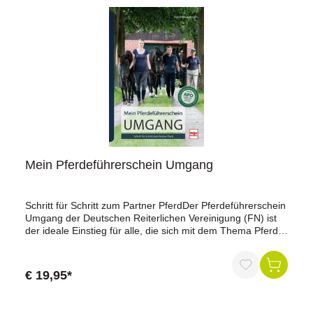
Mein Pferdeführerschein Umgang
Schritt für Schritt zum Partner PferdDer Pferdeführerschein
Umgang der Deutschen Reiterlichen Vereinigung (FN) ist
der ideale Einstieg für alle, die sich mit dem Thema Pferd
vertraut machen möchten. Er vermittelt wichtige
theoretische Kenntnisse und fordert gleichzeitig praktische
Fähigkeiten in Alltagssituationen rund ums Pferd. Durch
€ 19,95*
Frage- und Antwortseiten sowie anschauliche Bilderserien
gelingt die optimale Vorbereitung auf die Prüfung.Die
Inhalte sind gleichermaßen geeignet für Reiter, Fahrer,