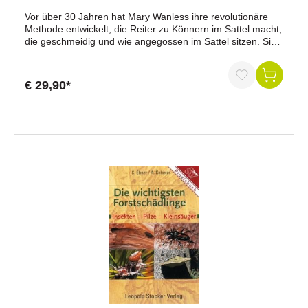
Vor über 30 Jahren hat Mary Wanless ihre revolutionäre
Methode entwickelt, die Reiter zu Könnern im Sattel macht,
die geschmeidig und wie angegossen im Sattel sitzen. Sie
hat ihre Expertise mit Erkenntnissen unter anderem aus
Psychologie, Autogenem Training, Neuro-Linguistischem
Programmieren, Alexander- und Feldenkrais-Technik
€ 29,90*
angereichert. In diesem Buch beschäftigt sie sich
ausführlich mit der Biomechanik von Pferd und Reiter und
dem Thema Faszien. Denn gesunde Faszien ermöglichen
es, Stabilität im Körper und ein Gefühl für die Bewegungen
des Pferdes zu entwickeln.Mary Wanless ist eine
international anerkannte Reit-Kapazität. Ihr Buch »Ride
with your mind« ist der Erfolgstitel in England.Seiten:
224Mary Wanless