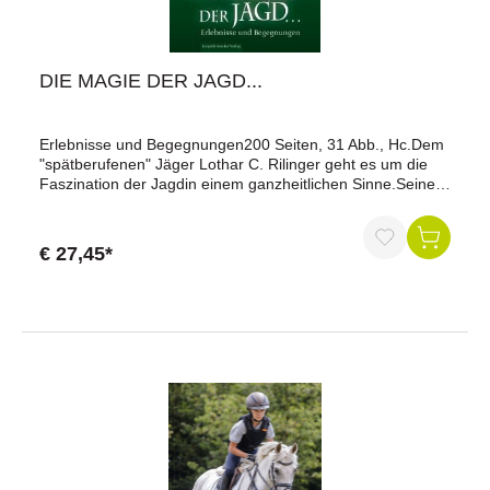
DIE MAGIE DER JAGD...
Erlebnisse und Begegnungen200 Seiten, 31 Abb., Hc.Dem
"spätberufenen" Jäger Lothar C. Rilinger geht es um die
Faszination der Jagdin einem ganzheitlichen Sinne.Seinem
Jägerherz kann eine Naturbeobachtung in der
Morgendämmerung mehr Freude bereiten als die Stärke
der Trophäe oder die Länge der Strecke; wichtiger sind ihm
€ 27,45*
das jagdliche Erlebnis und die intensive
Auseinandersetzung mit Fauna und Flora.Die Heimat des
Autors im Norden Deutschlands ist genauso Schauplatz
seiner Geschichten wie die Alpen und das Mittelgebirge.