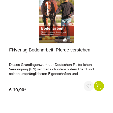
FNverlag Bodenarbeit, Pferde verstehen,
Dieses Grundlagenwerk der Deutschen Reiterlichen
Vereinigung (FN) widmet sich intensiv dem Pferd und
seinen ursprünglichsten Eigenschaften und
Bedürfnissen.Es dient der Pferdeerziehung vom Boden aus
- als wichtige Basis für das Reiten, Fahren und Voltigieren -
und gibt dem Menschen umfangreiches Wissen und
€ 19,90*
praktische Tipps an die Hand. In diesem Lehrbuch wird der
Spagat zwischen Wissenschaft und Praxis, zwischen
Verstehen und Handeln für jedermann verständlich und
nachvollziehbar dargestellt.Damit ist es als ein Fundament
für die FN-Richtlinien zu verstehen und auch