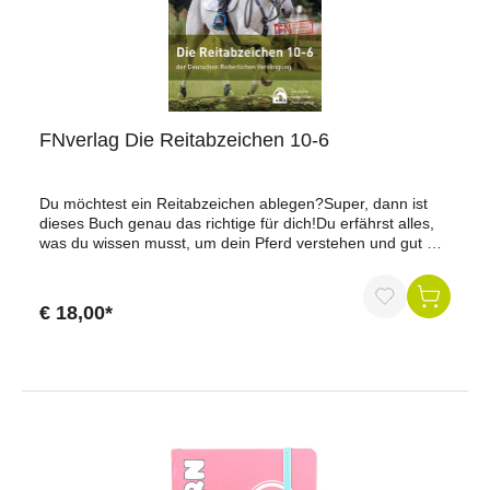
FNverlag Die Reitabzeichen 10-6
Du möchtest ein Reitabzeichen ablegen?Super, dann ist
dieses Buch genau das richtige für dich!Du erfährst alles,
was du wissen musst, um dein Pferd verstehen und gut mit
ihm umgehen zu können und bereitest dich so auf die
Stationsprüfungen vor - sei es am Boden oder beim
Reiten:Natur des Pferdes,sicherer und pferdegerechter
€ 18,00*
Umgang,Körperbau, Rassen, Farben und
Abzeichen,Pferdehaltung, Fütterung und
Gesundheit.Ausrüstung von Reiter und Pferd,korrekter Sitz
und Einwirkung auf das Pferd,Grundübungen im
dressurmäßigen Reiten, im Reiten über Hindernisse und im
Gelände.Zum Schluss findest du anschaulich und
praxisnah zusammengefasst, was dich in den einzelnen
Reitabzeichen-Prüfungen erwartet und wie du dich
gemeinsam mit deinem Ausbilder optimal vorbereiten