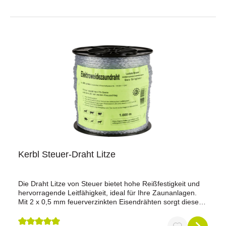
robust.Eigenschaften:Länge: 400 mDurchmesser: 1,6
mmWiderstand: 0,03 Ohm/mBruchlast: 70 kgMaterial:
Aluminium mit MagnesiumbeigabeVorteile:Sehr hohe
Leitfähigkeit: Bis zu 4-mal besser als herkömmlicher
Eisendraht, was die Effektivität des Weidezauns
maximiert.Leicht zu handhaben: Dank des geringen
Gewichts ist der Draht einfach zu montieren und zu
handhaben, was Zeit und Mühe spart.Geringes Gewicht:
Um 2/3 leichter als Eisendraht, was den Transport und die
Installation erleichtert.Erhöhte Bruchlast: Die Beigabe von
Magnesium erhöht die Bruchlast auf 70 kg, was den Draht
besonders widerstandsfähig und zuverlässig
macht.Langlebigkeit: Das Aluminium bietet hervorragenden
Schutz vor Korrosion und garantiert eine lange
Lebensdauer, selbst unter extremen
Wetterbedingungen.Jetzt bestellen und Ihre Zaunanlage
optimal sichern!
Kerbl Steuer-Draht Litze
Die Draht Litze von Steuer bietet hohe Reißfestigkeit und
hervorragende Leitfähigkeit, ideal für Ihre Zaunanlagen.
Mit 2 x 0,5 mm feuerverzinkten Eisendrähten sorgt diese
Litze für eine sichere Spannungsübertragung zum Tier,
dank der durchgehend außenliegenden Metalldrähte. Die