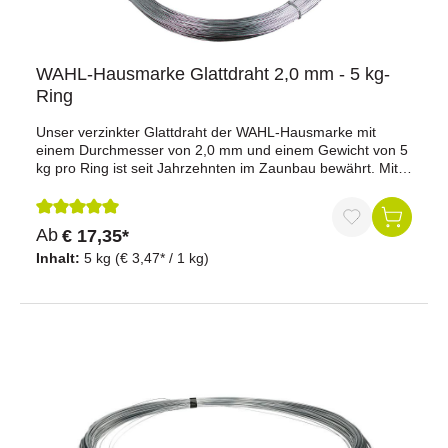
WAHL-Hausmarke Glattdraht 2,0 mm - 5 kg-
Ring
Unser verzinkter Glattdraht der WAHL-Hausmarke mit
einem Durchmesser von 2,0 mm und einem Gewicht von 5
kg pro Ring ist seit Jahrzehnten im Zaunbau bewährt. Mit
einer Länge von 203 Metern bietet dieser Draht optimale
Stromabgabe bei Tierberührung und ist ideal für
verschiedene Zauninstallationen geeignet.Vorteile auf
Durchschnittliche Bewertung von 5 von 5 Sternen
Ab
€ 17,35*
einen Blick:Bewährte Qualität: Seit Jahrzehnten im
Zaunbau erfolgreich im Einsatz.Optimale Stromabgabe:
Inhalt:
5 kg
(€ 3,47* / 1 kg)
Sorgt für eine zuverlässige Stromführung bei
Tierberührung.Langlebiger Schutz: Verzinkter Draht bietet
hervorragenden Korrosionsschutz.Vielseitige Anwendung:
Ideal für verschiedene Zauninstallationen
geeignet.Technische Daten:Gewicht pro Ring: 5 kgLänge:
203 Meter (je nach Stärke variiert die exakte Länge des
Drahts)Durchmesser: 2,0 mmMaterial: Eisen
verzinktWarum der WAHL-Hausmarke Glattdraht?
Hervorragende Leitfähigkeit: Sorgt für eine optimale
Stromabgabe bei Tierberührung.Robust und langlebig: