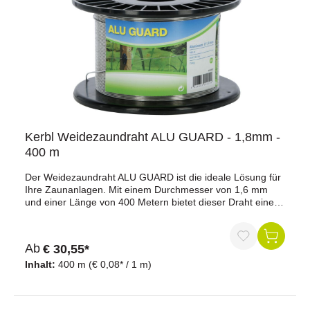
Kerbl Weidezaundraht ALU GUARD - 1,8mm -
400 m
Der Weidezaundraht ALU GUARD ist die ideale Lösung für
Ihre Zaunanlagen. Mit einem Durchmesser von 1,6 mm
und einer Länge von 400 Metern bietet dieser Draht eine
sehr hohe Leitfähigkeit, die bis zu 4-mal besser ist als
herkömmlicher Eisendraht. Dank des geringen Gewichts,
das um 2/3 leichter ist als Eisendraht, und der erhöhten
Ab
€ 30,55*
Bruchlast durch die Beigabe von Magnesium, lässt sich
dieser Draht leicht montieren und ist besonders
Inhalt:
400 m
(€ 0,08* / 1 m)
robust.Eigenschaften:Länge: 400 mDurchmesser: 1,8
mmWiderstand: 0,023 Ohm/mBruchlast: 90 kgMaterial:
Aluminium mit MagnesiumbeigabeVorteile:Sehr hohe