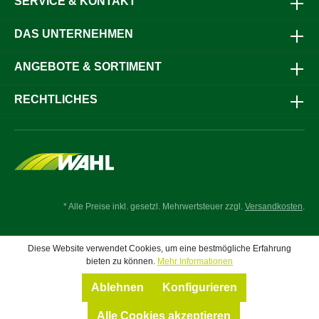
SERVICE & KONTAKT
Eisendraht bildet den stabilen Kern, während die
isolierende Ummantelung den Draht für den täglichen
Einsatz im Außenbereich auslegt. Durch den reduzierten
DAS UNTERNEHMEN
Durchmesser von 6 mm bleibt das Material flexibel und
lässt sich gut verarbeiten, auch bei längeren
ANGEBOTE & SORTIMENT
Zaunabschnitten.Mit einem geringen elektrischen
Widerstand unterstützt das Horse Wire eine gleichmäßige
Stromführung über größere Distanzen. Die glatte, runde
RECHTLICHES
Oberfläche ist auf eine pferdegerechte Zaunführung
ausgelegt und eignet sich für den Einsatz auf
Pferdeweiden. Die hohe Bruchlast ermöglicht eine stabile
Zaunkonstruktion, auch bei stärkerer mechanischer
Beanspruchung.Im Stall- und Weidealltag kann das AKO
TopLine Horse Wire sowohl für neue Zaunanlagen als auch
für die Erweiterung bestehender Systeme genutzt werden.
Es lässt sich mit passenden Drahtverbindern kombinieren
* Alle Preise inkl. gesetzl. Mehrwertsteuer zzgl.
Versandkosten
.
und fügt sich in professionelle Zaunkonzepte für
Pferdehaltung ein.Jetzt bestellen und die bestehende
Zaunanlage für die Pferdehaltung sinnvoll ergänzen.
Diese Website verwendet Cookies, um eine bestmögliche Erfahrung
bieten zu können.
Mehr Informationen
Ablehnen
Konfigurieren
Alle Cookies akzeptieren