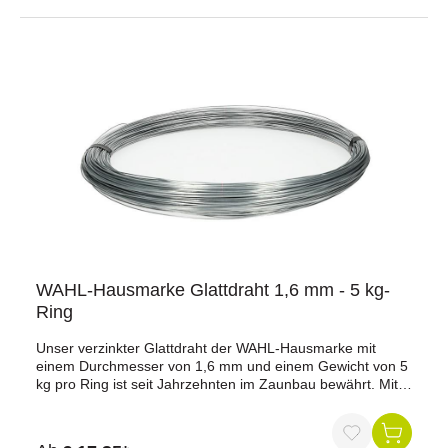
zur Wildabwehr.Technische Daten:Bruchlast: 200 kgLänge:
200 mWiderstand: 0,12 Ohm/mØ des Leiters: 1,50
mmLieferumfang:1 Rolle Kerbl Drahtlitze (200 m)Warum
die Kerbl Drahtlitze?Hochwertige Qualität: Robuste und
langlebige Materialien für eine zuverlässige
Leistung.Vielseitige Anwendung: Ideal für verschiedene
Zaunbauprojekte, einschließlich Wildabwehr.Einfache
Handhabung: Flexibel und leicht zu verlegen, spart Zeit
und Aufwand.Jetzt bestellen und Ihre Zaunanlage mit der
hochwertigen Kerbl Drahtlitze ausstatten!
WAHL-Hausmarke Glattdraht 1,6 mm - 5 kg-
Ring
Unser verzinkter Glattdraht der WAHL-Hausmarke mit
einem Durchmesser von 1,6 mm und einem Gewicht von 5
kg pro Ring ist seit Jahrzehnten im Zaunbau bewährt. Mit
einer Länge von 322 Metern bietet dieser Draht optimale
Stromabgabe bei Tierberührung und ist ideal für
verschiedene Zauninstallationen geeignet.Vorteile auf