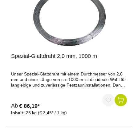
lange Lebensdauer, selbst unter extremen
Wetterbedingungen.Vielseitigkeit: Geeignet für
verschiedene Zaunanlagen, bietet dieser Draht eine
flexible und dennoch stabile Lösung.Jetzt bestellen und
Ihre Tiere optimal sichern!
Spezial-Glattdraht 2,0 mm, 1000 m
Unser Spezial-Glattdraht mit einem Durchmesser von 2,0
mm und einer Länge von ca. 1000 m ist die ideale Wahl für
langlebige und zuverlässige Festzauninstallationen. Dank
der hochwertigen Zink-Aluminium-Magnesium-Legierung
bietet dieser Draht einen neunfach höheren Schutz gegen
Korrosion im Vergleich zu normal verzinktem Draht.Vorteile
Ab
€ 86,19*
auf einen Blick:Hervorragende Leitfähigkeit: Optimale
Stromabgabe bei Tierberührung für maximale
Inhalt:
25 kg
(€ 3,45* / 1 kg)
Sicherheit.Langlebiger Schutz: Zink-Aluminium-
Magnesium-Legierung bietet Langzeitschutz gegen
Korrosion.Hohe Zugfestigkeit: Mit einer Zugfestigkeit von
700 - 900 N/mm² und einer Bruchlast von 250 kg ist der