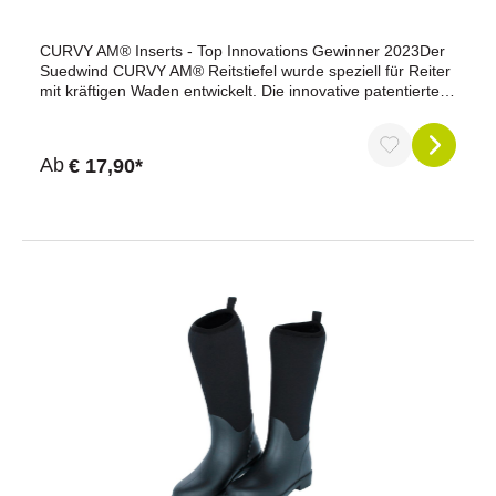
CURVY AM® Inserts - Top Innovations Gewinner 2023Der
Suedwind CURVY AM® Reitstiefel wurde speziell für Reiter
mit kräftigen Waden entwickelt. Die innovative patentierte
Konstruktion ermöglicht die Anpassung des Stiefels an
verschiedene Wadenweiten durch austauschbare Einsätze.
Wenn die Wadenweite variiert oder eine Wade weiter ist,
Ab
€ 17,90*
man sehr kräftige Waden hat oder noch im Wachstum ist,
mit dem Curvy ist all dies kein Problem mehr!