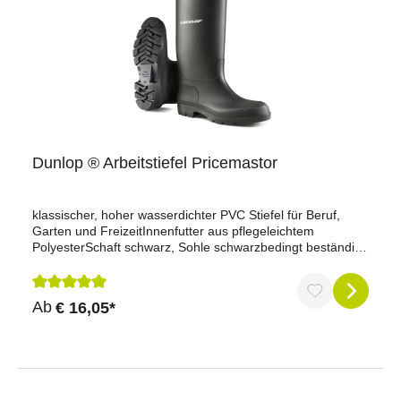
Dunlop ® Arbeitstiefel Pricemastor
klassischer, hoher wasserdichter PVC Stiefel für Beruf,
Garten und FreizeitInnenfutter aus pflegeleichtem
PolyesterSchaft schwarz, Sohle schwarzbedingt beständig
gegen Öle, Säuren, Düngemittel, Desinfektionsmittel sowie
diverse ChemikalienCE geprüft
Durchschnittliche Bewertung von 5 von 5 Sternen
Ab
€ 16,05*