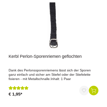
Kerbl Perlon-Sporenriemen geflochten
Dank des Perlonssporenriemens lässt sich der Sporen
ganz einfach und sicher am Stiefel oder der Stiefelette
fixieren - mit Metallschnalle.Inhalt: 1 Paar
€ 1,95*
Durchschnittliche Bewertung von 5 von 5 Sternen