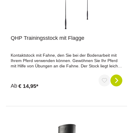
bewährten Qualität von ELT by Waldhausen können Sie
sich jederzeit auf Ihre mobile Energiequelle verlassen.Jetzt
bestellen und immer aufgeladen bleiben!
QHP Trainingsstock mit Flagge
Kontaktstock mit Fahne, den Sie bei der Bodenarbeit mit
Ihrem Pferd verwenden können. Gewöhnen Sie Ihr Pferd
mit Hilfe von Übungen an die Fahne. Der Stock liegt leicht
in der Hand und ist sicher und einfach in der
Anwendung.Material Stock: FiberglasMaterial Fahne: 210D
PolyesterMaterial Griff: KunststoffKontaktstock mit Fahne
Ab
€ 14,95*
für das Training Ihres Pferdes Geeignet für Natural
HorsemanshipDer Stock liegt leicht in der HandSicher und
benutzerfreundlich Fahne in den Farben Blau und Gelb