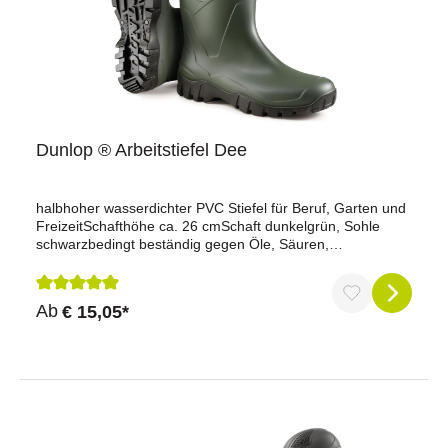
Dunlop ® Arbeitstiefel Dee
halbhoher wasserdichter PVC Stiefel für Beruf, Garten und
FreizeitSchafthöhe ca. 26 cmSchaft dunkelgrün, Sohle
schwarzbedingt beständig gegen Öle, Säuren,
Düngemittel, Desinfektionsmittel sowie diverse
Chemikalienmit DUNLOP ProfilsohleInnenfutter aus
pflegeleichtem Polyesterextra niedrige Schafthöhe ca. 26
Durchschnittliche Bewertung von 5 von 5 Sternen
Ab
€ 15,05*
cm