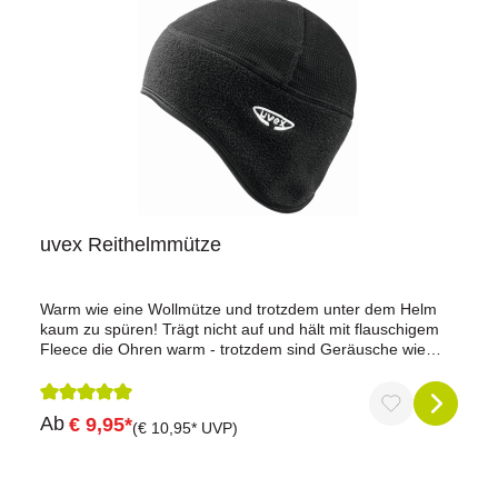
uvex Reithelmmütze
Warm wie eine Wollmütze und trotzdem unter dem Helm
kaum zu spüren! Trägt nicht auf und hält mit flauschigem
Fleece die Ohren warm - trotzdem sind Geräusche wie
Anweisungen des Reitlehrers oder ein näher kommendes
Fahrzeug einwandfrei wahrzunehmen. Perfekt für kalte und
windige Tage. Farbe: schwarzGrößen: S/M und L/XL
Durchschnittliche Bewertung von 5 von 5 Sternen
Ab
€ 9,95*
(€ 10,95* UVP)