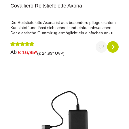
Covalliero Reitstiefelette Axona
Die Reitstiefelette Axona ist aus besonders pflegeleichtem
Kunststoff und lässt sich schnell und einfachabwaschen.
Der elastische Gummizug ermöglicht ein einfaches an- und
ausziehen der Stiefelette. pflegeleichte Stiefelette aus
Kunststoffwasserdicht und abwaschbarelastischer
Gummizug am Knöchelmit rutschfester LaufsohleFarbe:
Durchschnittliche Bewertung von 5 von 5 Sternen
Ab
€ 16,95*
schwarzGröße: 31-42
(€ 24,99* UVP)