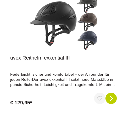
uvex Reithelm exxential III
Federleicht, sicher und komfortabel – der Allrounder für
jeden ReiterDer uvex exxential III setzt neue Maßstäbe in
puncto Sicherheit, Leichtigkeit und Tragekomfort. Mit einem
Gewicht von nur 400 g gehört er zu den leichtesten
Reithelmen seiner Klasse – ohne Kompromisse bei der
Sicherheit. Die Inmould-Technologie mit einer untrennbar
€ 129,95*
verbundenen EPS-Innenschicht und einer robusten
Polycarbonat-Außenschale sorgt für maximale
Schlagfestigkeit und zuverlässigen
Rundumschutz.Besonders hervorzuheben ist das tief
gezogene Heck, das den Hinterkopf noch besser schützt.