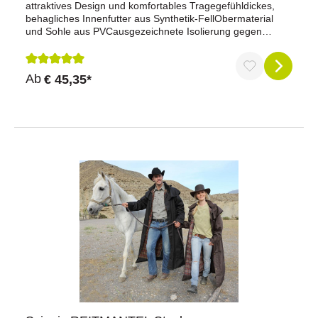
attraktives Design und komfortables Tragegefühldickes,
behagliches Innenfutter aus Synthetik-FellObermaterial
und Sohle aus PVCausgezeichnete Isolierung gegen
Kältefarbig abgesetzte, stoßdämpfende
Zwischensohlewasserdichte Schnürstulpebesonders
griffige AußensohleHinweis: Die Höhe des Stiefels ist bei
Durchschnittliche Bewertung von 5 von 5 Sternen
Ab
€ 45,35*
Größe 37 ca. 32 cm.Farbe: grünGröße: 36-48