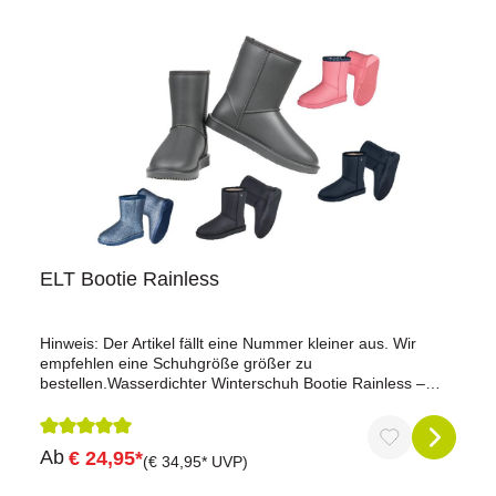
ELT Bootie Rainless
Hinweis: Der Artikel fällt eine Nummer kleiner aus. Wir
empfehlen eine Schuhgröße größer zu
bestellen.Wasserdichter Winterschuh Bootie Rainless –
Stylisch und funktional für kalte TageDer Bootie Rainless
bietet perfekten Schutz und Komfort bei kaltem und
nassem Wetter. Wasserdichtes Obermaterial und ein
Durchschnittliche Bewertung von 5 von 5 Sternen
Ab
€ 24,95*
wärmendes Innenfutter sorgen für trockene und warme
(€ 34,95* UVP)
Füße, während die rutschfeste Sohle auch bei glatten