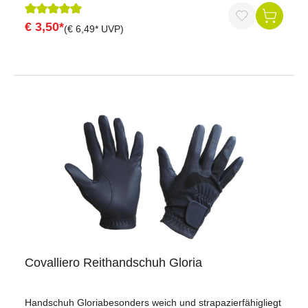
beachten sie, dass die abgebildete Farbe des
Stiefelknechts abweichen kann!!
€ 3,50*
Durchschnittliche Bewertung von 5 von 5 Sternen
(€ 6,49* UVP)
Covalliero Reithandschuh Gloria
Handschuh Gloriabesonders weich und strapazierfähigliegt