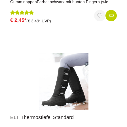
GumminoppenFarbe: schwarz mit bunten Fingern (wie
Abbildung)
€ 2,45*
Durchschnittliche Bewertung von 5 von 5 Sternen
(€ 3,49* UVP)
ELT Thermostiefel Standard