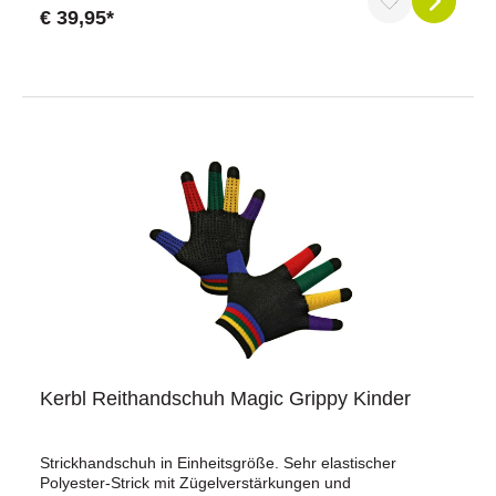
Lahme Arme gehören der Vergangenheit an. Der
€ 39,95*
Durchschnittliche Bewertung von 5 von 5 Sternen
rutschfeste lange Golfgriff liegt ausgezeichnet in der
Hand.Länge: 300 cmSchlaglänge: 400 cmGewicht: ca. 170
gFarbe: weiß
Kerbl Reithandschuh Magic Grippy Kinder
Strickhandschuh in Einheitsgröße. Sehr elastischer
Polyester-Strick mit Zügelverstärkungen und