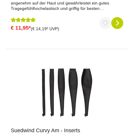
angenehm auf der Haut und gewährleistet ein gutes
Tragegefühlhochelastisch und griffig für besten
TragekomfortElastikeinsatz im Knöchelbereich für noch
mehr Bewegungsfreiheitmit Handgelenksfixierung durch
Klettverschlussmaschinenwaschbar bei 30 °C50 %
€ 11,95*
Durchschnittliche Bewertung von 5 von 5 Sternen
(€ 14,19* UVP)
Polyester, 50 % PolyurethanGrößen:XS, S, M, L, XL
Suedwind Curvy Am - Inserts