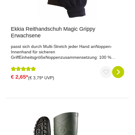
Ekkia Reithandschuh Magic Grippy
Erwachsene
passt sich durch Multi-Stretch jeder Hand anNoppen-
Innenhand für sicheren
GriffEinheitsgrößeNoppenzusammensetzung: 100 %
PVCmaschinenwaschbar bei 30 °CZusammensetzung
Textil: 85 % Polyacryl, 15 % Elasthan Noppen: 100 %
Polyvinylchlorid
€ 2,65*
Durchschnittliche Bewertung von 5 von 5 Sternen
(€ 3,79* UVP)