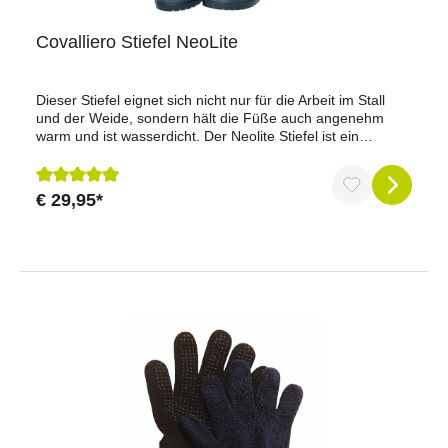
Covalliero Stiefel NeoLite
Dieser Stiefel eignet sich nicht nur für die Arbeit im Stall
und der Weide, sondern hält die Füße auch angenehm
warm und ist wasserdicht. Der Neolite Stiefel ist ein
günstiges und sehr robustes Modell aus dem Hause
KERBL.ideal für die Arbeit im Stall und auf der
Weidekräftige Sohle mit selbstreinigendem Profil für hohe
€ 29,95*
Durchschnittliche Bewertung von 5 von 5 Sternen
Rutschsicherheitdurch die wärmeisolierende Eigenschaft
des Synthesekautschuk hält der Stiefel die Füße auch im
Winter angenehm warmäußerst angenehmer Tragekomfort
durch das weiche, stoßabsorbierende Fußteil und flexiblen
Schaft aus SynthesekautschukSchaft: 100 %
SynthesekautschukDecksohle: 100 % PVCFußteil: 100 %
PVC Farbe: schwarzGrößen: 36 - 45