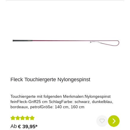
Fleck Touchiergerte Nylongespinst
Touchiergerte mit folgenden Merkmalen:Nylongespinst
feinFleck-Griff25 cm SchlagFarbe: schwarz, dunkelblau,
bordeaux, petrolGröße: 140 cm, 160 cm
Durchschnittliche Bewertung von 5 von 5 Sternen
Ab
€ 39,95*