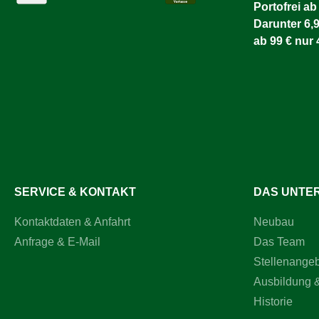
Leuchtdau
Komfort zu
Portofrei ab
Blinklicht
Schweifsch
Darunter 6,9
durchgehe
und gleich
ab 99 € nur 
einsetzba
sorgt.
n: 3 x Blin
durchgehe
5 StundenS
MeterLief
Stirnriem
LED-Stirn
ist die per
Dunkelheit
unterwegs
Sichtweite
verschiede
SERVICE & KONTAKT
DAS UNTE
optimale S
von bis zu
Kontaktdaten & Anfahrt
Neubau
Aufladung
die Anwen
Anfrage & E-Mail
Das Team
Investiere
sorge dafü
Stellenange
Dunkelheit
Ausbildung 
bestellen 
sorgen!
Historie