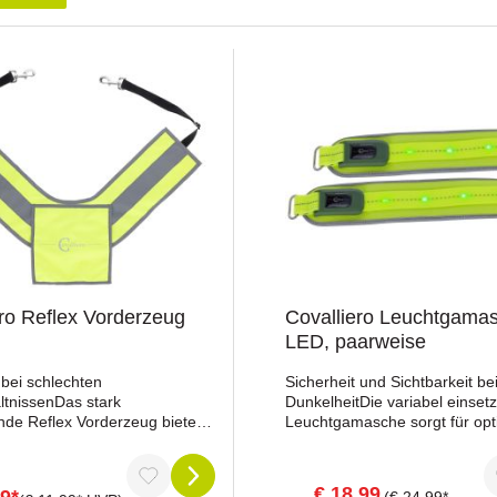
ero Reflex Vorderzeug
Covalliero Leuchtgama
LED, paarweise
 bei schlechten
Sicherheit und Sichtbarkeit be
ltnissenDas stark
DunkelheitDie variabel einset
ende Reflex Vorderzeug bietet
Leuchtgamasche sorgt für opt
e Sicherheit für dich und dein
Sichtbarkeit und Sicherheit be
schlechten Sichtverhältnissen.
Dunkelheit. Mit einer Sichtwei
ßenverstellbar und kann vom
zu 300 Metern bist du und dei
€ 18,99
99*