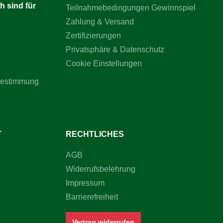
uf einen
h sind für
Teilnahmebedingungen Gewinnspiel
ark
Zahlung & Versand
treifenFür
Zertifizierungen
eit im
Privatsphäre & Datenschutz
 Neon-
Cookie Einstellungen
ldhausen
e: Grau
bestimmung
dung: zum
usen
ig, in
T
RECHTLICHES
aum-Set?
 sicheren
AGB
htbarkeit
 in wenigen
Widerrufsbelehrung
robust und
usritte in
Impressum
keln.Mach
Barrierefreiheit
aum-Set,
Vertrag widerrufen