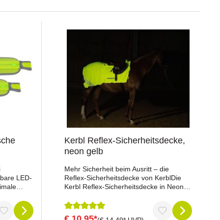
sche
Kerbl Reflex-Sicherheitsdecke,
neon gelb
i
Mehr Sicherheit beim Ausritt – die
zbare LED-
Reflex-Sicherheitsdecke von KerblDie
imale
Kerbl Reflex-Sicherheitsdecke in Neon-
i
Gelb ist die ideale Lösung für Ausritte bei
te von bis
schlechten Sichtverhältnissen. Dank der
n Pferd
auffälligen Signalfarbe und der breiten
€ 10,95*
Durchschnittliche Bewertung von 5 von 5 St