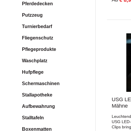
Pony bis 
Pferdedecken
Die stufen
ermögliche
Putzzeug
Größenanp
Karabiner
Turnierbedarf
Einhängen
gewährleis
Fliegenschutz
Blick:Für 
schlechten
reflektier
Pflegeprodukte
Sichtbarke
Bänder zur
Waschplatz
Größenan
Karabine
Hufpflege
SattelProd
Polyester
Schermaschinen
Lieferumf
Vorderzeu
Stallapotheke
Vorderzeu
USG LED
die ideale 
Mähne
Aufbewahrung
schlechten
unterwegs
Leuchtend
Reflektion
Stalltafeln
USG LED-
Sichtbarke
Clips brin
verstellba
Boxenmatten