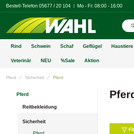
Bestell-Telefon
05677 / 20 104
Mo - Fr: 08:00 - 16:00
Rind
Schwein
Schaf
Geflügel
Haustiere
Veterinär
NEU
%Sale
Aktion
Pferd
Sicherheit
Pferd
Pfer
Pferd
Reitbekleidung
Sicherheit
Fi
Pferd