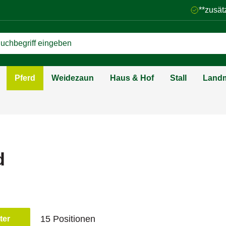
**zusät
Pferd
Weidezaun
Haus & Hof
Stall
Landm
d
15 Positionen
lter