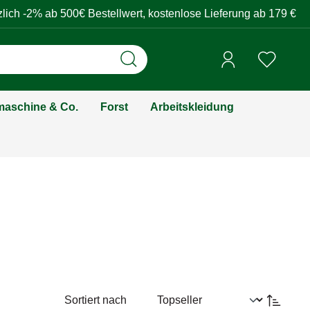
zlich -2% ab 500€ Bestellwert, kostenlose Lieferung ab 179 €
aschine & Co.
Forst
Arbeitskleidung
Sortiert nach