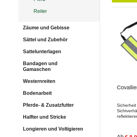
Reiter
Zäume und Gebisse
Sättel und Zubehör
Sattelunterlagen
Bandagen und
Gamaschen
Westernreiten
Covalli
Bodenarbeit
Pferde- & Zusatzfutter
Sicherheit
Sichtverhä
reflektier
Halfter und Stricke
zusätzlich
Pferd bei 
Longieren und Voltigieren
Es ist grö
Ab
€ 8,