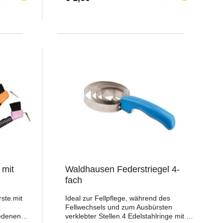
ststoff:
stoff
: Bürste
und losem
t einem
edene
iedlichen
typ:
6
enHinweis:
rumfang1 ×
nach
fkratzer
 Bürste
ff und ist
ngsbürste
 mit
Waldhausen Federstriegel 4-
inigen von
fach
as
osem
rste.mit
Ideal zur Fellpflege, während des
nem
Fellwechsels und zum Ausbürsten
icht in der
iedenen
verklebter Stellen.4 Edelstahlringe mit 2