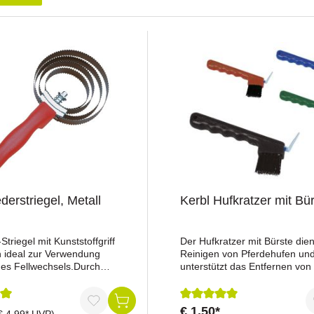
derstriegel, Metall
Kerbl Hufkratzer mit Bü
Striegel mit Kunststoffgriff
Der Hufkratzer mit Bürste die
h ideal zur Verwendung
Reinigen von Pferdehufen un
es Fellwechsels.Durch
unterstützt das Entfernen vo
es Ausbürsten lösen sich die
aus dem Huf.Vorteile auf eine
Haare des Sommer- oder
BlickHufkratzer mit Bürste: K
s problemlos entfernen.Eine
aus Hufkratzer und
€ 1,50*
nittliche Bewertung von 5 von 5 Sternen
Durchschnittliche Bewertu