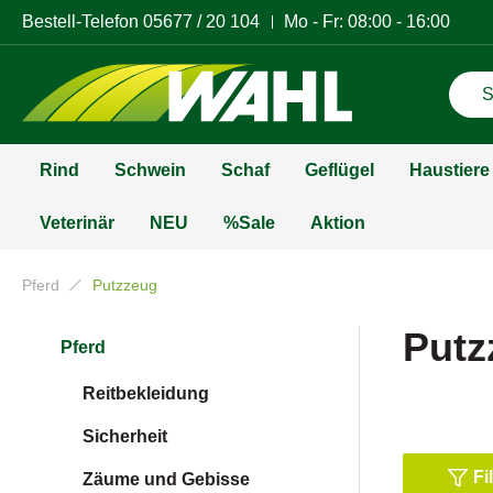
Bestell-Telefon
05677 / 20 104
Mo - Fr: 08:00 - 16:00
Rind
Schwein
Schaf
Geflügel
Haustiere
Veterinär
NEU
%Sale
Aktion
Pferd
Putzzeug
Putz
Pferd
Reitbekleidung
Sicherheit
Fi
Zäume und Gebisse