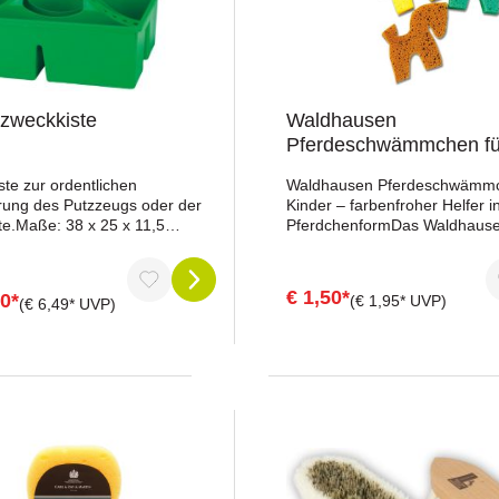
esser
lzweckkiste
Waldhausen
Pferdeschwämmchen fü
ste zur ordentlichen
Waldhausen Pferdeschwämmc
ung des Putzzeugs oder der
Kinder – farbenfroher Helfer i
te.Maße: 38 x 25 x 11,5
PferdchenformDas Waldhaus
blau, grün
Pferdeschwämmchen für Kind
die Pferdepflege auch für die 
zum Erlebnis. Durch seine ha
€ 1,50*
50*
(€ 1,95* UVP)
Größe liegt es besonders gut 
(€ 6,49* UVP)
Kinderhänden und eignet sich 
um spielerisch Verantwortung 
Pflege zu übernehmen.Mit se
Pferdchenform ist der Schwa
nur praktisch, sondern auch o
Highlight im Putzkasten. Er ist 
verschiedenen Farben erhältli
Auswahl erfolgt zufällig.Vortei
BlickKindgerechtes