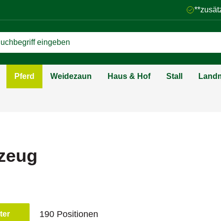
**zusät
Pferd
Weidezaun
Haus & Hof
Stall
Landm
zeug
190 Positionen
lter