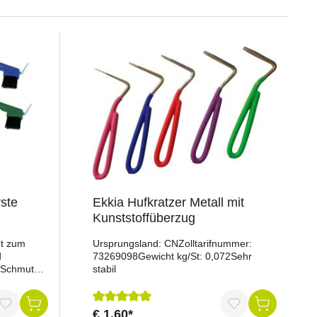
rste
Ekkia Hufkratzer Metall mit
Kunststoffüberzug
nt zum
Ursprungsland: CNZolltarifnummer:
d
73269098Gewicht kg/St: 0,072Sehr
n Schmutz
stabil
n
ombination
€ 1,60*
ng von 5 von 5 Sternen
Durchschnittliche Bewertung von 5 von 5 St