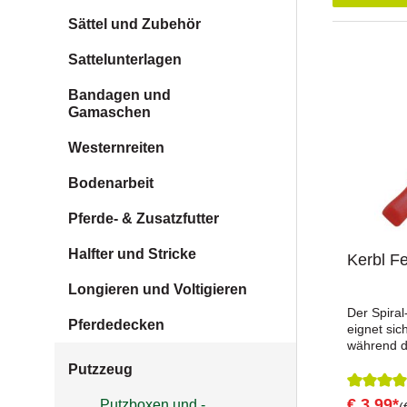
Sättel und Zubehör
Sattelunterlagen
Bandagen und
Gamaschen
Westernreiten
Bodenarbeit
Pferde- & Zusatzfutter
Halfter und Stricke
Kerbl Fe
Longieren und Voltigieren
Der Spiral-
Pferdedecken
eignet sic
während d
vorsichtig
Putzzeug
lockeren 
Winterfell
€ 3,99*
Durchsch
Putzboxen und -