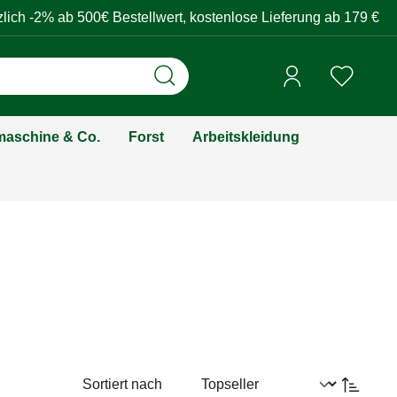
zlich -2% ab 500€ Bestellwert, kostenlose Lieferung ab 179 €
aschine & Co.
Forst
Arbeitskleidung
Sortiert nach