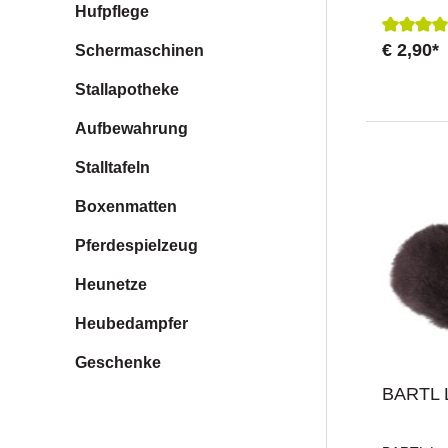
Striegel e
Hufpflege
während d
entfernen.
€ 2,90*
Durchsch
Schermaschinen
Vorbereitu
lösen.vers
Stallapotheke
wählbar
Aufbewahrung
Stalltafeln
Boxenmatten
Pferdespielzeug
Heunetze
Heubedampfer
Geschenke
BARTL 