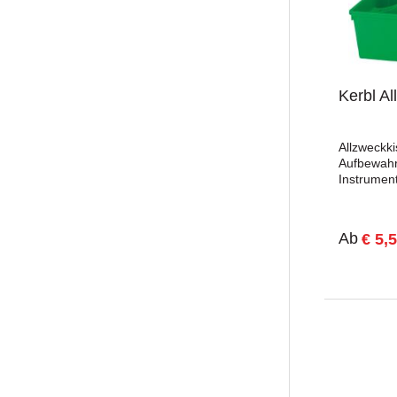
Schweißm
Kerbl Al
Allzweckki
Aufbewahr
Instrumen
cmFarbe: 
Ab
€ 5,