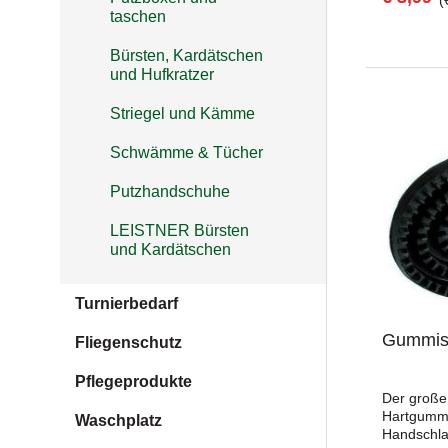
(
feine Zah
taschen
Striegels l
und der Dr
Bürsten, Kardätschen
einfach.Bi
und Hufkratzer
Striegel 
Stellen ve
Wirbelsäul
Striegel und Kämme
aussparen
abweichen
Schwämme & Tücher
Putzhandschuhe
LEISTNER Bürsten
und Kardätschen
Turnierbedarf
Gummist
Fliegenschutz
Pflegeprodukte
Der große
Hartgummi
Waschplatz
Handschla