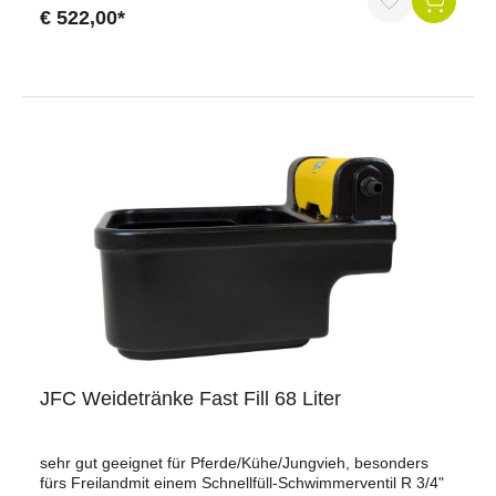
Verladen in Kleintransportergroßer Ablauf für schnelle
€ 522,00*
Entleerung (Auslass: Artikel-Nr.: 180374, im Lieferumfang
enthalten)Wasseranschluss und Schwimmerventil sind vor
Tieren geschützteinfache Reinigung durch glatte
Oberflächen und abgerundete Kanten - keine
unzugänglichen StellenstapelbarVerankerung im Boden
möglich (Zubehör nicht im Lieferumfang)geeignet für
Schwimmerventil 220P (41 l/min bei 3 bar, Artikel-Nr.:
141464) und XtraFlo (250 l/min bei 3 bar, Artikel-Nr.:
141039)Schwimmerventil nicht im Lieferumfang enthalten!
JFC Weidetränke Fast Fill 68 Liter
sehr gut geeignet für Pferde/Kühe/Jungvieh, besonders
fürs Freilandmit einem Schnellfüll-Schwimmerventil R 3/4"