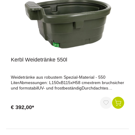
Kerbl Weidetränke 550l
Weidetränke aus robustem Spezial-Material - 550
LiterAbmessungen: L150xB115xH58 cmextrem bruchsicher
und formstabilUV- und frostbeständigDurchdachtes
Designstabiler, nach innen gewölbter Innenrandovale Form
erlaubt ein einfaches Verladen in Kleintransportergroßer
Ablauf für schnelle Entleerung (Auslass: Artikel-Nr.:
€ 392,00*
180374, im Lieferumfang enthalten)Wasseranschluss und
Schwimmerventil sind vor Tieren geschützteinfache
Reinigung durch glatte Oberflächen und abgerundete
Kanten - keine unzugänglichen
StellenstapelbarVerankerung im Boden möglich (Zubehör