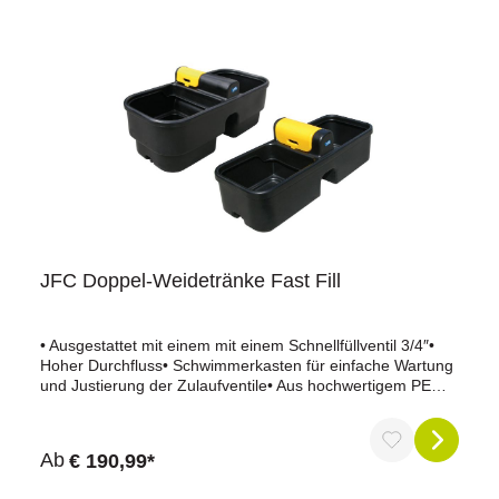
nicht im Lieferumfang)geeignet für Schwimmerventil 220P
(41 l/min bei 3 bar, Artikel-Nr.: 141464) und XtraFlo (250
l/min bei 3 bar, Artikel-Nr.: 141039)Schwimmerventil nicht
im Lieferumfang enthalten!
JFC Doppel-Weidetränke Fast Fill
• Ausgestattet mit einem mit einem Schnellfüllventil 3/4″•
Hoher Durchfluss• Schwimmerkasten für einfache Wartung
und Justierung der Zulaufventile• Aus hochwertigem PE
Kunststoff• Top Modell mit 30 % mehr MaterialanteilModell
mit 136 l Fassungsvermögen• Maße: 125 x 47,5 x 31 cm
LxBxHModell mit 400 l Fassungsvermögen• Maße: 155 x
Ab
€ 190,99*
73 x 53 cm LxBxH