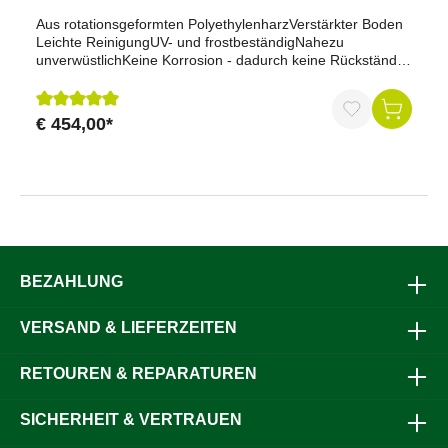
Aus rotationsgeformten PolyethylenharzVerstärkter Boden
Leichte ReinigungUV- und frostbeständigNahezu
unverwüstlichKeine Korrosion - dadurch keine Rückstände
im TrinkwasserPatentierter VollrandKein Zerbrechen des
RandesLeichte Reinigung des Randes - dadurch keine
MikrobenentwicklungMit Ablaufstutzen ø 32mmLieferung
€ 454,00*
Durchschnittliche Bewertung von 5 von 5 Sternen
ohne Hochdruckschwimmer und
Edelstahlabdeckung(Wasserdurchflussmenge ca. 22l/min
bei einem Wasserdruck von ca. 5 bar)
BEZAHLUNG
VERSAND & LIEFERZEITEN
RETOUREN & REPARATUREN
SICHERHEIT & VERTRAUEN