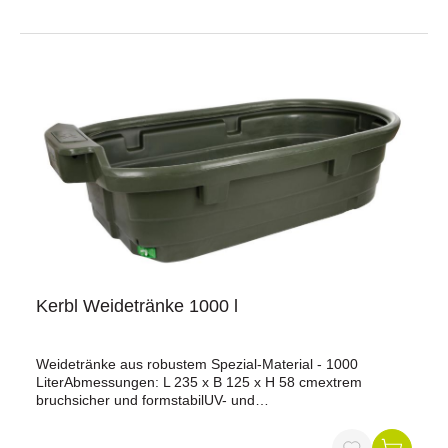
Kerbl Weidetränke 1000 l
Weidetränke aus robustem Spezial-Material - 1000
LiterAbmessungen: L 235 x B 125 x H 58 cmextrem
bruchsicher und formstabilUV- und
frostbeständigDurchdachtes Designstabiler, nach innen
gewölbter Innenrandovale Form erlaubt ein einfaches