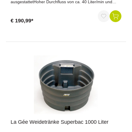
ausgestattetHoher Durchfluss von ca. 40 Liter/min und
max. 6 BarInhalt: 68 LiterAnschluss an Hoch- und
Niederdruckauch geeignet als Anbau-FasstränkeWasser-
Seitenanschluss Reinigungsablaufstopfen
€ 190,99*
vorneAbmessungen LxBxH: 700x475x310 mmMaterial:
PEFarbe: Schwarz
La Gée Weidetränke Superbac 1000 Liter