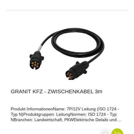
Das Kabel ist aus hochwertigem Aluminium gefertigt und
verfügt über 6 Adern mit einem Querschnitt von 1 mm²
sowie eine zusätzliche Ader mit einem Querschnitt von 1,5
mm². Die Verbindung ist für eine Spannung von 12 V
ausgelegt und verfügt über einen Aluminiumstecker, der
eine zuverlässige und stabile Verbindung zwischen dem
Anhänger und dem Zugfahrzeug gewährleistet.
GRANIT KFZ - ZWISCHENKABEL 3m
Produkt InformationenName: 7P/12V Leitung (ISO 1724 -
Typ N)Produktgruppen: LeitungNormen: ISO 1724 - Typ
NBranchen: Landwirtschaft, PKWElektrische Details und
TemperaturbeständigkeitSpannung [in V]: 12Design-
MerkmaleBesonderheit: Anforderungen ähnlich ISO