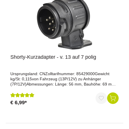
Shorty-Kurzadapter - v. 13 auf 7 polig
Ursprungsland: CNZolltarifnummer: 85429000Gewicht
kg/St: 0,115von Fahrzeug (13P/12V) zu Anhänger
(7P/12V)Abmessungen: Länge: 56 mm, Bauhöhe: 69 mm
(Extra kurze Ausführung)MaterialGehäusefarbe:
schwarzGehäusematerial: verstärkter
KunststoffKontaktoberfläche: Nickel (Ni)KonnektivitätAnzahl
€ 6,99*
Durchschnittliche Bewertung von 5 von 5 Sternen
der Pole: 7, 13 Der Adapter ermöglicht eine schnelle und
einfache Umwandlung vom Fahrzeug (13-polig) zum
Anhänger (7-polig), um eine Kompatibilität herzustellen.
Der Shorty-Kurzadapter ist kompakt und leicht, was ihn
einfach zu transportieren und zu verwenden macht, und er