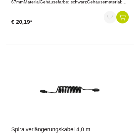
67mmMaterialGehäusefarbe: schwarzGehäusematerial:
verstärkter KunststoffKonnektivitätAnzahl der Pole: 7,
13Der Kurzadapter von 7 auf 13 polig ermöglicht es, eine
13-polige Anhängerkupplung an ein Fahrzeug mit einem 7-
€ 20,19*
poligen Stecker anzuschließen. Dieser Adapter erleichtert
die Verbindung zwischen verschiedenen Anhängern und
Fahrzeugen mit unterschiedlichen Steckertypen und
ermöglicht so eine sichere und zuverlässige Verbindung für
den Anhängerbetrieb.
Spiralverlängerungskabel 4,0 m