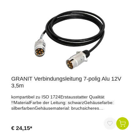
bietet eine zuverlässige Lösung für den Anschluss von
Anhängern mit unterschiedlichen Steckertypen an das
Zugfahrzeug.
GRANIT Verbindungsleitung 7-polig Alu 12V
3,5m
kompartibel zu ISO 1724Erstausstatter Qualität
!!MaterialFarbe der Leitung: schwarzGehäusefarbe:
silberfarbenGehäusematerial: bruchsicheres
MetallLeitungsmaterial: PVCKonnektivitätAnzahl der Pole:
7Anzahl der angeschlossenen Stecker: 2Befestigungsart
von Leitung und Dose/Stecker: verschraubtKabelausgang:
€ 24,15*
KabelverschraubungDie Verbindungsleitung ist eine 7-
polige Kabelverbindung mit einer Länge von 3,5 Metern.