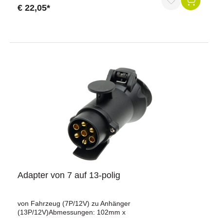
4141Design/Ausführung: FaltversionDichtungsart:
€ 22,05*
DichtstopfenZugentlastung ohne
ZugentlastungMaterialFarbe der Leitung: schwarzFarbe
des Kontakteinsatzes: schwarzGehäusefarbe:
schwarzGehäusematerial: verstärkter
KunststoffLeitungsmaterial: PVCKonnektivitätAnzahl der
Pole: 07Anzahl der angeschlossenen Dosen: 0Anzahl der
angeschlossenen Stecker: 2Befestigungsart von Leitung
und Dose/Stecker: SteckkontaktKabelausgang:
KabelverschraubungNormen und StandardsSchutzart: IP
44Maße und AbmessungenLeitungslänge [in m]:
3,00Querschnitt der Adern: 6x 1,0mm² + 1x 1,5mm²
Adapter von 7 auf 13-polig
von Fahrzeug (7P/12V) zu Anhänger
(13P/12V)Abmessungen: 102mm x