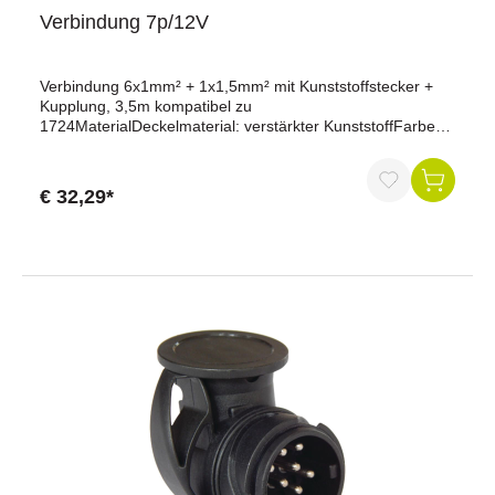
Verbindung 7p/12V
Verbindung 6x1mm² + 1x1,5mm² mit Kunststoffstecker +
Kupplung, 3,5m kompatibel zu
1724MaterialDeckelmaterial: verstärkter KunststoffFarbe
der Leitung: schwarzGehäusefarbe:
schwarzGehäusematerial: verstärkter
KunststoffLeitungsmaterial: PVCKonnektivitätAnzahl der
€ 32,29*
Pole: 7Anzahl der angeschlossenen Dosen: 1Anzahl der
angeschlossenen Stecker: 1Kabelausgang:
KabelverschraubungDie Verbindung mit 7-poligem
Anschluss und 12 Volt ist eine zuverlässige
Steckverbindung für den Anhängerbetrieb. Der
Kunststoffstecker sorgt für eine robuste und wetterfeste
Verbindung zwischen dem Zugfahrzeug und dem
Anhänger, um eine stabile elektrische Verbindung für
Beleuchtung und andere Funktionen sicherzustellen.