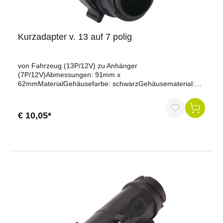
Kurzadapter v. 13 auf 7 polig
von Fahrzeug (13P/12V) zu Anhänger
(7P/12V)Abmessungen: 91mm x
62mmMaterialGehäusefarbe: schwarzGehäusematerial:
verstärkter KunststoffKontaktoberfläche: Standard
(CuZn)KonnektivitätAnzahl der Pole: 7, 13 Ein Kurzadapter
von 13 auf 7-polig ist eine Steckvorrichtung, die es
€ 10,05*
ermöglicht, eine 7-polige Anhängerkupplung an ein
Fahrzeug mit einem 13-poligen Stecker anzuschließen.
Dieser Adapter erleichtert die Verbindung zwischen
verschiedenen Anhängern und Fahrzeugen mit
unterschiedlichen Steckertypen und ermöglicht so eine
sichere und zuverlässige Verbindung für den
Anhängerbetrieb.