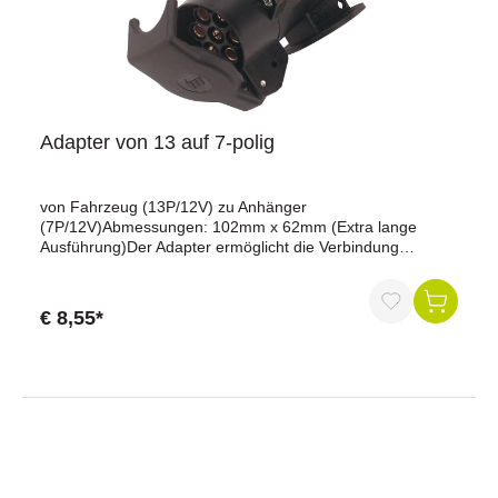
Adapter von 13 auf 7-polig
von Fahrzeug (13P/12V) zu Anhänger
(7P/12V)Abmessungen: 102mm x 62mm (Extra lange
Ausführung)Der Adapter ermöglicht die Verbindung
zwischen einem Fahrzeug mit 13-poligem Anschluss (12
Volt) und einem Anhänger mit 7-poligem Anschluss (12
Volt). Die lange Ausführung mit einer Länge von 102 mm
€ 8,55*
sorgt für eine sichere und stabile Verbindung zwischen
dem Zugfahrzeug und dem Anhänger und ermöglicht den
reibungslosen Betrieb der Anhängerbeleuchtung und
anderer Funktionen.