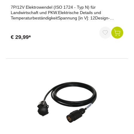
7P/12V Elektrowendel (ISO 1724 - Typ N) für
Landwirtschaft und PKW.Elektrische Details und
TemperaturbeständigkeitSpannung [in V]: 12Design-
MerkmaleBesonderheit: Anforderungen ähnlich ISO 4141-
4Dichtungsart: TülleMaterialFarbe der Leitung:
schwarzGehäusefarbe: schwarzGehäusematerial:
€ 29,99*
verstärkter KunststoffLeitungsmaterial:
PURKonnektivitätAnzahl der Pole: 07Anzahl der
angeschlossenen Dosen: 0Anzahl der angeschlossenen
Stecker: 2Kabelausgang: PG-VerschraubungNormen und
StandardsSchutzart: IP 44Maße und
AbmessungenArbeitslänge [in m]: 3,00Max. Arbeitslänge
[in m]: 4,00Max. Ausziehlänge [in m]: 4,50Querschnitt der
Adern: 6x 1,0mm² + 1x 1,5mm²Wendelaußendurchmesser
[in mm]: 35,00