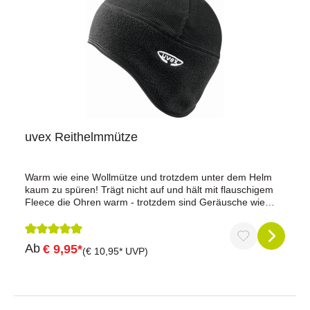
uvex Reithelmmütze
Warm wie eine Wollmütze und trotzdem unter dem Helm
kaum zu spüren! Trägt nicht auf und hält mit flauschigem
Fleece die Ohren warm - trotzdem sind Geräusche wie
Anweisungen des Reitlehrers oder ein näher kommendes
Fahrzeug einwandfrei wahrzunehmen. Perfekt für kalte und
windige Tage. Farbe: schwarzGrößen: S/M und L/XL
Durchschnittliche Bewertung von 5 von 5 Sternen
Ab
€ 9,95*
(€ 10,95* UVP)