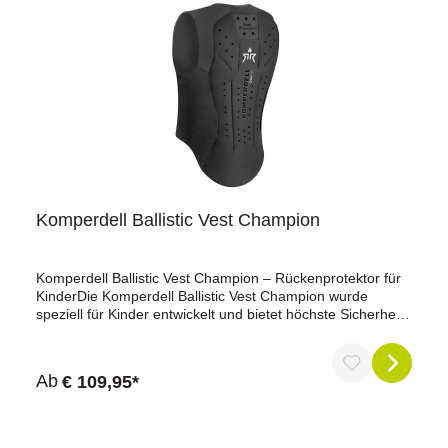
Komperdell Ballistic Vest Champion
Komperdell Ballistic Vest Champion – Rückenprotektor für
KinderDie Komperdell Ballistic Vest Champion wurde
speziell für Kinder entwickelt und bietet höchste Sicherheit
bei maximalem Tragekomfort. Die Sicherheitsweste ist
nach der strengen Motorradnorm EN 1621-2 – Level 2
zertifiziert und schützt zuverlässig den Rücken sowie
Ab
€ 109,95*
empfindliche Zonen im Front- und Rippenbereich.Durch
den mehrschichtigen Cross-6.0-Aufbau aus adaptivem
Dual-Density-Schaum passt sich die Weste perfekt an den
Körper deines Kindes an. Gleichzeitig sorgt die