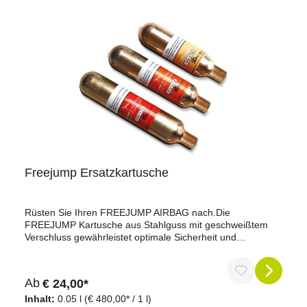
Freejump Ersatzkartusche
Rüsten Sie Ihren FREEJUMP AIRBAG nach.Die
FREEJUMP Kartusche aus Stahlguss mit geschweißtem
Verschluss gewährleistet optimale Sicherheit und
Zuverlässigkeit. Wählen Sie die Kapazität.Die FREEJUMP
Kartusche ist in drei Kapazitäten erhältlich, die perfekt zu
Ihrer AIRBAG FREEJUMP Größe passen: 50cc für die
Ab
€ 24,00*
Kindergrößen S und L, 60cc für die Größen XXS, XS, XST,
S, ST, M, MT und L, und 85cc für die Größen LT, XL und
Inhalt:
0.05 l
(€ 480,00* / 1 l)