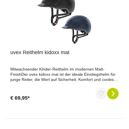
Handhabung bietet er alles, was ein moderner
Rückenprotektor leisten muss.Schütze dich zuverlässig
beim Reiten – mit dem Waldhausen Rückenprotektor P06
flexibel.
uvex Reithelm kidoxx mat
Mitwachsender Kinder-Reithelm im modernen Matt-
FinishDer uvex kidoxx mat ist der ideale Einstiegshelm für
junge Reiter, die Wert auf Sicherheit, Komfort und cooles
Design legen. Mit seiner stufenlosen Größenverstellung
von 49–54 cm wächst er einfach mit – perfekt für Kinder im
Wachstum.Das elegante Matt-Finish in black oder navy
€ 69,95*
verleiht dem Helm einen modernen Look, während die
Inmould-Technologie für eine stabile, aber federleichte
Helmkonstruktion sorgt. Das bewährte uvex 3D IAS-System
ermöglicht eine individuelle Anpassung in Höhe und Weite,
sodass der Helm optimal sitzt.Für zusätzliche Sicherheit
und Komfort ist der Monomatic Verschluss am FAS