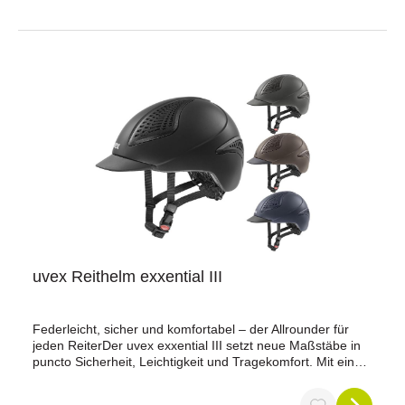
XXL. Achten Sie darauf, dass Sie die richtige Kapazität
wählen, um eine optimale Aktivierung Ihres Airbags zu
gewährleisten.Produktgarantie.Der FREEJUMP AIRBAG
muss mit der FREEJUMP Kartusche verwendet werden,
um seine korrekte Funktion zu gewährleisten und seine
Garantie zu erhalten.
uvex Reithelm exxential III
Federleicht, sicher und komfortabel – der Allrounder für
jeden ReiterDer uvex exxential III setzt neue Maßstäbe in
puncto Sicherheit, Leichtigkeit und Tragekomfort. Mit einem
Gewicht von nur 400 g gehört er zu den leichtesten
Reithelmen seiner Klasse – ohne Kompromisse bei der