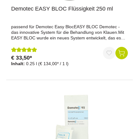
Demotec EASY BLOC Flüssigkeit 250 ml
passend für Demotec Easy BlocEASY BLOC Demotec -
das innovative System für die Behandlung von Klauen.Mit
EASY BLOC wurde ein neues System entwickelt, das es
auch weniger geübten Anwendern ermöglicht, auftretende
Lahmheiten einfach, schnell und kostengünstig zu
behandeln.
€ 33,50*
Durchschnittliche Bewertung von 5 von 5 Sternen
Inhalt:
0.25 l
(€ 134,00* / 1 l)