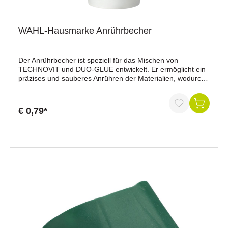
WAHL-Hausmarke Anrührbecher
Der Anrührbecher ist speziell für das Mischen von
TECHNOVIT und DUO-GLUE entwickelt. Er ermöglicht ein
präzises und sauberes Anrühren der Materialien, wodurch
eine gleichmäßige Konsistenz und optimale
Klebeergebnisse gewährleistet werden. Ideal für den
Einsatz in der Tiermedizin und im landwirtschaftlichen
€ 0,79*
Bereich.Hinweis: Der Artikel ist nur in 10er-Einheiten
erhältlich