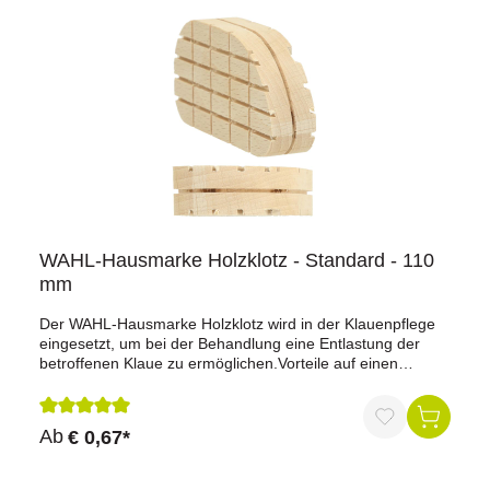
WAHL-Hausmarke Holzklotz - Standard - 110
mm
Der WAHL-Hausmarke Holzklotz wird in der Klauenpflege
eingesetzt, um bei der Behandlung eine Entlastung der
betroffenen Klaue zu ermöglichen.Vorteile auf einen
BlickStandardlänge: 110 mm Länge für den Einsatz in der
Rinderklauenpflege.Kompatibel mit gängigen
Klebesystemen: Passend für DUO-GLUE, MUH-GLUE,
Durchschnittliche Bewertung von 5 von 5 Sternen
Ab
€ 0,67*
Demotec und Technovit.Gerade Ausführung: Ohne
Schräge.Holzausführung: Klötze auch aus Buchenholz
erhältlich.ProduktdatenProduktart: HolzklotzAusführung: