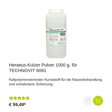
Heraeus-Kulzer Pulver 1000 g, für
TECHNOVIT 6091
Kaltpolymerisierender Kunststoff für die Klauenbehandlung
und extrakutane Schienung.
€ 59,49*
Durchschnittliche Bewertung von 5 von 5 Sternen