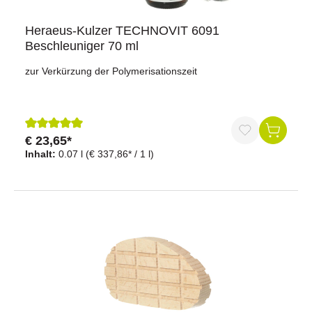
Heraeus-Kulzer TECHNOVIT 6091
Beschleuniger 70 ml
zur Verkürzung der Polymerisationszeit
€ 23,65*
Durchschnittliche Bewertung von 5 von 5 Sternen
Inhalt:
0.07 l
(€ 337,86* / 1 l)