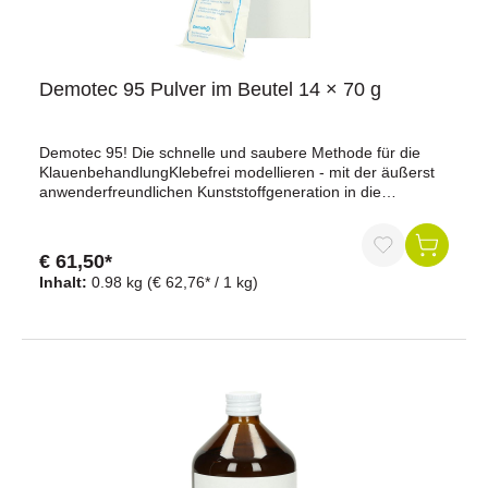
Demotec 95 Pulver im Beutel 14 × 70 g
Demotec 95! Die schnelle und saubere Methode für die
KlauenbehandlungKlebefrei modellieren - mit der äußerst
anwenderfreundlichen Kunststoffgeneration in die
ZukunftSchnelle und sehr angenehme
VerarbeitungKunststoff ist sofort nach dem Anmischen
klebefrei modellierbarPulver in anwendungsgerechten
€ 61,50*
PortionspackungenIndividuelle Anpassung an die Klaue
Inhalt:
0.98 kg
(€ 62,76* / 1 kg)
möglichSehr preisgünstigkeine Verringerung der
Milchleistungkaum Gewichtsverluste