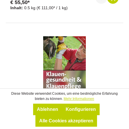
€ 55,50*
Inhalt:
0.5 kg
(€ 111,00* / 1 kg)
Diese Website verwendet Cookies, um eine bestmögliche Erfahrung
bieten zu können.
Mehr Informationen
Klauengesundheit & Klauenpflege
Ablehnen
Konfigurieren
* Autor: Hulek, Michael * ISBN: 978-3-7020-1463-6 *
Alle Cookies akzeptieren
Verlag: STOCKER Verlag124 Seiten, zahlreiche
Farbabbildungen, 16,5 x 22 cm, brosch. Die