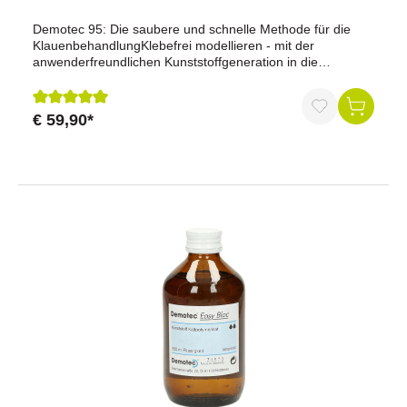
Demotec 95: Die saubere und schnelle Methode für die
KlauenbehandlungKlebefrei modellieren - mit der
anwenderfreundlichen Kunststoffgeneration in die
ZukunftSchnelle und sehr angenehme
VerarbeitungKunststoff ist sofort nach dem Anmischen
klebefrei modellierbarPulver in anwendungsgerechten
€ 59,90*
Durchschnittliche Bewertung von 5 von 5 Sternen
PortionspackungenIndividuelle Anpassung an die Klaue
möglichSehr preisgünstigkeine Verringerung der
Milchleistungkaum Gewichtsverluste