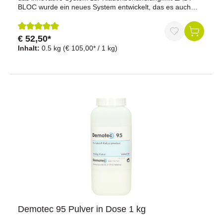
BLOC wurde ein neues System entwickelt, das es auch
weniger geübten Anwendern ermöglicht, auftretende
Lahmheiten einfach, schnell und kostengünstig zu
behandeln.
€ 52,50*
Durchschnittliche Bewertung von 5 von 5 Sternen
Inhalt:
0.5 kg
(€ 105,00* / 1 kg)
Demotec 95 Pulver in Dose 1 kg