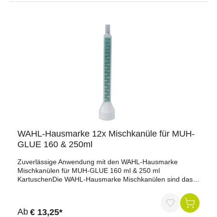
WAHL-Hausmarke 12x Mischkanüle für MUH-
GLUE 160 & 250ml
Zuverlässige Anwendung mit den WAHL-Hausmarke
Mischkanülen für MUH-GLUE 160 ml & 250 ml
KartuschenDie WAHL-Hausmarke Mischkanülen sind das
Original-Zubehör für den innovativen MUH-GLUE Urethan-
Kleber. Mit diesen hochwertigen Aufsätzen bringst du den
Kleber sauber, präzise und in optimaler Mischung auf Klotz
Ab
€ 13,25*
oder Klaue auf. Die Kanülen sind sowohl für 160 ml als