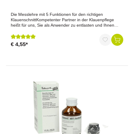
Die Messlehre mit 5 Funktionen für den richtigen
KlauenschnittKompetenter Partner in der Klauenpflege
heißt für uns, Sie als Anwender zu entlasten und Ihnen
sinnvolle Hilfen an die Hand zu geben. Eine solche
praktische Hilfe stellt der KLAUEN-CHECK, eine von Dr.
Kümper entwickelte Meßlehre für den richtigen
€ 4,55*
Durchschnittliche Bewertung von 5 von 5 Sternen
Klauenschnitt, dar.Kontrolle des Winkels zwischen Sohle
und äußerem TragrandPrüfung der äußeren
TragwandlängeVergleich der KlauenhöheKontrolle der
SohlenplanlageVisuelle Kontrolle der Hohlkehlung