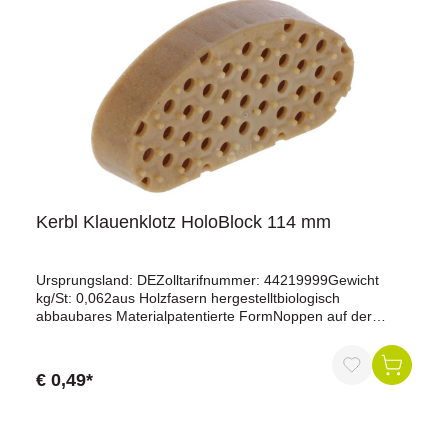
entwickelt, das es auch weniger geübten Anwendern
ermöglicht, auftretende Lahmheiten einfach, schnell und
kostengünstig zu behandeln.Kunststoffschuh, links, 1
Stück110 mm lang
Kerbl Klauenklotz HoloBlock 114 mm
Ursprungsland: DEZolltarifnummer: 44219999Gewicht
kg/St: 0,062aus Holzfasern hergestelltbiologisch
abbaubares Materialpatentierte FormNoppen auf der
Oberfläche gewährleisten optimalen Abstand zwischen
Klaue und KlotzKleber bildet durch integrierte Löcher an
der Oberfläche und wabenförmige Hohlräume eine stabile
€ 0,49*
Struktur aussehr starke Haftung und kein unnötiger
KleberverbrauchHohlräume ermöglichen einfaches und
effektives Erwärmen des Klebersideal für Behandlungen
mit schnellem Heilungsprozess