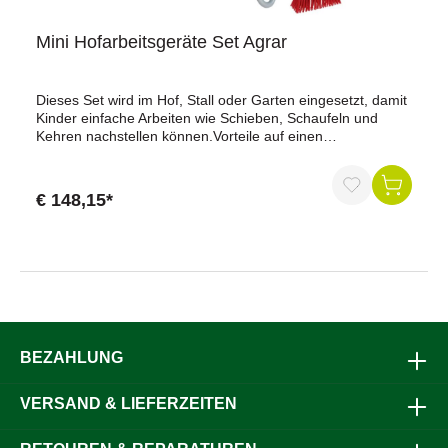
Mini Hofarbeitsgeräte Set Agrar
Dieses Set wird im Hof, Stall oder Garten eingesetzt, damit
Kinder einfache Arbeiten wie Schieben, Schaufeln und
Kehren nachstellen können.Vorteile auf einen
BlickDreiteiliges Set: Schubkarre, Schaufel und Besen
kombiniert.Kindgerechte Ausführung: Für Kinderhände
ausgelegte Geräte.Vielseitig einsetzbar: Für Hof-, Stall-
€ 148,15*
und Gartenarbeiten geeignet.Robuste Materialien:
Kunststoff, Metall und Holz für den
Außeneinsatz.Spielerisches Mithelfen: Unterstützt erste
Erfahrungen mit Arbeitsgeräten.Produktdaten Mefro
Kinderschubkarre 40 LFassungsvermögen: 40 LMaße: ca.
105 × 47 × 45 cm (L × B × H)Gewicht: ca. 6,21 kgMulde:
Kunststoff (LDPE), lebensmittelgeeignetFarbe Mulde:
WasserblauRahmen: pulverbeschichteter Rohrrahmen
(silber)Rad: verzinkte Stahlfelge mit luftbereiftem
BEZAHLUNG
ReifenMaximale Traglast: 15 kgAltersempfehlung: ab 3
JahrenHerkunft: Made in GermanyProduktdaten Kerbl
VERSAND & LIEFERZEITEN
Aluschaufel mit Stiel MiniMaterial Schaufel:
AluminiumMaterial Stiel: BuchenholzGesamtlänge: 107
cmBreite Schaufelblatt: 26 cmLänge Stiel: 90 cmØ