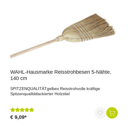
WAHL-Hausmarke Reisstrohbesen 5-Nähte,
140 cm
SPITZENQUALITÄTgelbes Reisstrohvolle kräftige
Sptizenqualitätlackierter Holzstiel
€ 9,09*
Durchschnittliche Bewertung von 5 von 5 Sternen