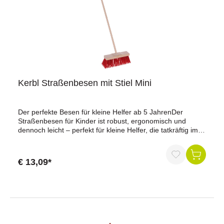
Kerbl Straßenbesen mit Stiel Mini
Der perfekte Besen für kleine Helfer ab 5 JahrenDer
Straßenbesen für Kinder ist robust, ergonomisch und
dennoch leicht – perfekt für kleine Helfer, die tatkräftig im
Garten oder am Hof mitarbeiten möchten.Vorteile auf einen
BlickRobuste Kunststoffborsten für langlebige
NutzungErgonomischer Buchenholzstiel, perfekt für kleine
€ 13,09*
KinderhändeGeeignet für Kinder ab 5 JahrenLeicht und
einfach zu handhaben für kleine HelferIdeal für den Garten
und HofarbeitenProduktdatenMaterial Borsten:
KunststoffMaterial Stiel: BuchenholzLänge: 100
cmGeeignet für: Kinder ab 5 JahrenLieferumfang1
Straßenbesen mit BuchenholzstielWarum unser
Straßenbesen mit Stiel Mini? Dieser Besen ist perfekt für