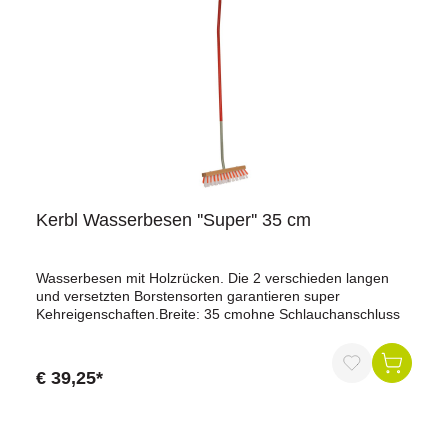
die kleinen Helfer auf dem Hof oder im Garten. Mit seinem
robusten Material und dem ergonomischen Design können
Kinder ab 5 Jahren sicher und effizient arbeiten. Der
Buchenholzstiel ist ideal für kleine Hände, was die
Handhabung besonders einfach macht.Jetzt bestellen und
kleine Helfer groß machen!
Kerbl Wasserbesen ''Super'' 35 cm
Wasserbesen mit Holzrücken. Die 2 verschieden langen
und versetzten Borstensorten garantieren super
Kehreigenschaften.Breite: 35 cmohne Schlauchanschluss
€ 39,25*