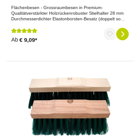
Flächenbesen - Grossraumbesen in Premium-
Qualitätverstärkter Holzrückenrobuster Stielhalter 28 mm
Durchmesserdichter Elastonborsten-Besatz (doppelt so
viele Borsten wie Standard-Qualität)sehr
strapazierfähigpassender Stiel: 410035
Durchschnittliche Bewertung von 5 von 5 Sternen
Ab
€ 9,09*