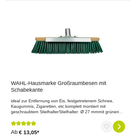
WAHL-Hausmarke Großraumbesen mit
Schabekante
ideal zur Entfernung von Eis, festgetretenem Schnee,
Kaugummis, Zigaretten, etc.komplett montiert mit
geschraubtem StielhalterStielhalter: Ø 27 mmmit grünen
ElastonborstenHolzrückenverzinktes Stahlblech 1,2
mmBreite der Schabekante: 26,5 cm
Durchschnittliche Bewertung von 5 von 5 Sternen
Ab
€ 13,05*