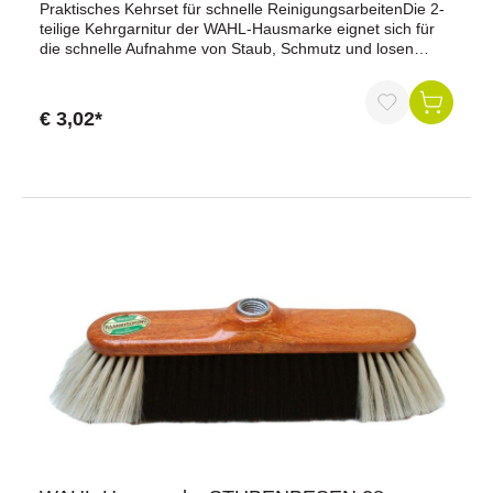
Praktisches Kehrset für schnelle ReinigungsarbeitenDie 2-
teilige Kehrgarnitur der WAHL-Hausmarke eignet sich für
die schnelle Aufnahme von Staub, Schmutz und losen
Verschmutzungen im Stall, in der Werkstatt, im Haushalt
oder auf anderen Arbeitsflächen. Das Set besteht aus
einem Handfeger mit Kunsthaarbesatz und einer
€ 3,02*
Kunststoffschaufel.Vorteile auf einen BlickPraktische 2-
teilige KehrgarniturHandfeger mit langlebigem
KunsthaarbesatzLeichte KunststoffschaufelIdeal für kleine
ReinigungsarbeitenVielseitig einsetzbar in Stall, Werkstatt
und HaushaltFarbig sortierte
AusführungProduktdatenProduktname: WAHL-Hausmarke
KehrgarniturAusführung: 2-teiligHandfeger:
KunsthaarbesatzKehrschaufel: Kunststoff, ohne
LippeFarbe: farbig sortiertLeichte und handliche
AusführungRobuster KunsthaarbesatzKunststoffschaufel
für den täglichen GebrauchFür verschiedene
Reinigungsbereiche geeignetLieferumfang1 × Handfeger
mit Kunsthaarbesatz1 × Kunststoffschaufel ohne
LippeWarum die WAHL-Hausmarke Kehrgarnitur?Mit der
WAHL-Hausmarke Kehrgarnitur lassen sich kleinere
Verschmutzungen schnell und unkompliziert beseitigen.
Der Handfeger mit Kunsthaarbesatz nimmt Staub und
Schmutz zuverlässig auf, während die leichte
Kunststoffschaufel das Aufkehren erleichtert.Durch die