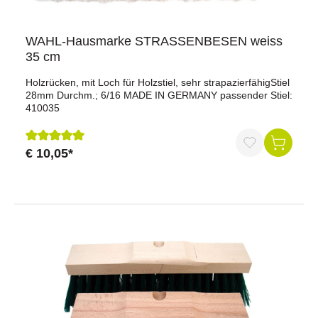
WAHL-Hausmarke STRASSENBESEN weiss
35 cm
Holzrücken, mit Loch für Holzstiel, sehr strapazierfähigStiel
28mm Durchm.; 6/16 MADE IN GERMANY passender Stiel:
410035
€ 10,05*
Durchschnittliche Bewertung von 5 von 5 Sternen