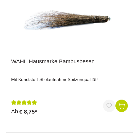
WAHL-Hausmarke Bambusbesen
Mit Kunststoff-StielaufnahmeSpitzenqualität!
Durchschnittliche Bewertung von 5 von 5 Sternen
Ab
€ 8,75*