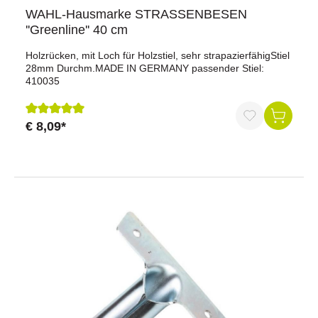
WAHL-Hausmarke STRASSENBESEN
''Greenline'' 40 cm
Holzrücken, mit Loch für Holzstiel, sehr strapazierfähigStiel
28mm Durchm.MADE IN GERMANY passender Stiel:
410035
€ 8,09*
Durchschnittliche Bewertung von 5 von 5 Sternen