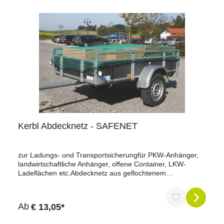
Kerbl Abdecknetz - SAFENET
zur Ladungs- und Transportsicherungfür PKW-Anhänger,
landwirtschaftliche Anhänger, offene Container, LKW-
Ladeflächen etc.Abdecknetz aus geflochtenem
Polypropylen (knotenlos)eingezogene Gummi-Spannleine
Ã˜ 5mm für sichere Umspannung und einfache
Befestigungverstärkter stabiler Rand durch eingenähte
Ab
€ 13,05*
Kordel mit zusätzlichen Befestigungsschlaufen an den Ecke