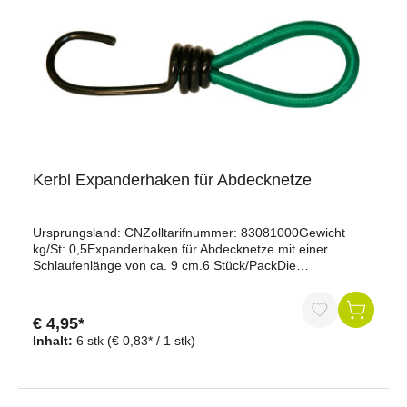
Kerbl Expanderhaken für Abdecknetze
Ursprungsland: CNZolltarifnummer: 83081000Gewicht
kg/St: 0,5Expanderhaken für Abdecknetze mit einer
Schlaufenlänge von ca. 9 cm.6 Stück/PackDie
Expanderhaken werden an den Ecken oder entlang der
Ränder des Abdecknetzes angebracht und greifen dann in
entsprechende Ösen oder Schlaufen am Anhänger oder
€ 4,95*
der Ladefläche. Dadurch wird das Abdecknetz straff und
Inhalt:
6 stk
(€ 0,83* / 1 stk)
sicher gespannt, um die Ladung vor Wind und Wetter zu
schützen und ein Verrutschen oder Abdecken während des
Transports zu verhindern.