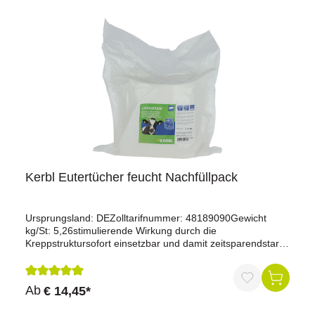
Kerbl Eutertücher feucht Nachfüllpack
Ursprungsland: DEZolltarifnummer: 48189090Gewicht
kg/St: 5,26stimulierende Wirkung durch die
Kreppstruktursofort einsetzbar und damit zeitsparendstarke
Reinigungswirkung durch ausgesuchte Rohstoffe100 %
FrischzellstofflebensmittelechtQAV freiInhalt: 800
BlattBlattmaße: 20 x 20 cm
Durchschnittliche Bewertung von 5 von 5 Sternen
Ab
€ 14,45*