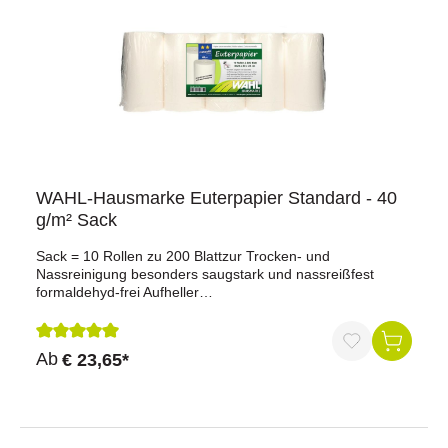
WAHL-Hausmarke Euterpapier Standard - 40
g/m² Sack
Sack = 10 Rollen zu 200 Blattzur Trocken- und
Nassreinigung besonders saugstark und nassreißfest
formaldehyd-frei Aufheller
(lebensmittelgerecht)verrottungsfähigRollenbreiten = 23
cmQualität = 40 g/m²Blattgröße ca. 23 x 24 cmBei
Abholung einer Palette mit 63 Sack in Dietmannsried
Durchschnittliche Bewertung von 5 von 5 Sternen
Ab
€ 23,65*
erstatten wir pauschal 50,00 Euro.