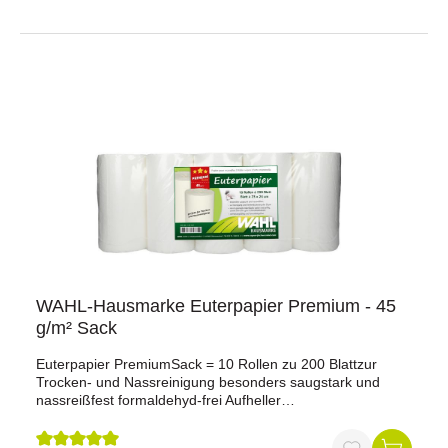
WAHL-Hausmarke Euterpapier Premium - 45
g/m² Sack
Euterpapier PremiumSack = 10 Rollen zu 200 Blattzur
Trocken- und Nassreinigung besonders saugstark und
nassreißfest formaldehyd-frei Aufheller
(lebensmittelgerecht)verrottungsfähigRollenbreiten = 23
cmQualität = 45 g/m² Papier (Standard Euterpapier hat 40