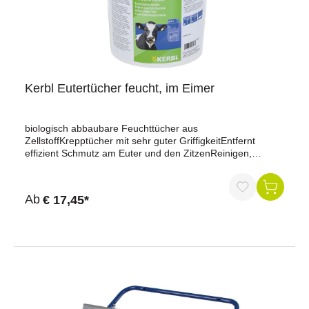
Kerbl Eutertücher feucht, im Eimer
biologisch abbaubare Feuchttücher aus
ZellstoffKrepptücher mit sehr guter GriffigkeitEntfernt
effizient Schmutz am Euter und den ZitzenReinigen,
trocknen und pflegen in einem ArbeitsgangStimulieren den
Milchfluss und verkürzen die Melkzeit100 % Biologisch
abbaubar in Boden und MistQAV Frei
Ab
€ 17,45*