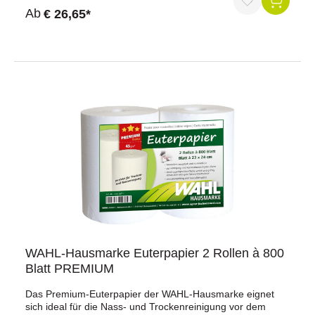
g/m² Papier = Nr. 170750) Blattgröße ca. 23 x 24 cmBei
Durchschnittliche Bewertung von 5 von 5 Sternen
Ab
€ 26,65*
Abholung einer Palette mit 63 Sack in Dietmannsried
erstatten wir pauschal 50,00 Euro.
WAHL-Hausmarke Euterpapier 2 Rollen à 800
Blatt PREMIUM
Das Premium-Euterpapier der WAHL-Hausmarke eignet
sich ideal für die Nass- und Trockenreinigung vor dem