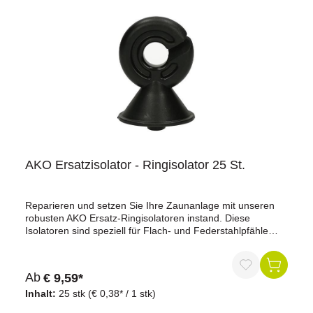
AKO Ersatzisolator - Ringisolator 25 St.
Reparieren und setzen Sie Ihre Zaunanlage mit unseren
robusten AKO Ersatz-Ringisolatoren instand. Diese
Isolatoren sind speziell für Flach- und Federstahlpfähle
konzipiert und bieten eine zuverlässige und langlebige
Lösung für Ihre Weidezäune.Vorteile auf einen
Blick:Vielseitigkeit: Ideal zum Nachrüsten für
Ab
€ 9,59*
Ovalstahlpfähle und geeignet für verschiedene
Leitermaterialien wie Litze, Seil und Band bis zu 10
Inhalt:
25 stk
(€ 0,38* / 1 stk)
mm.Einfache Montage: Der Isolator ist zum Aufstecken