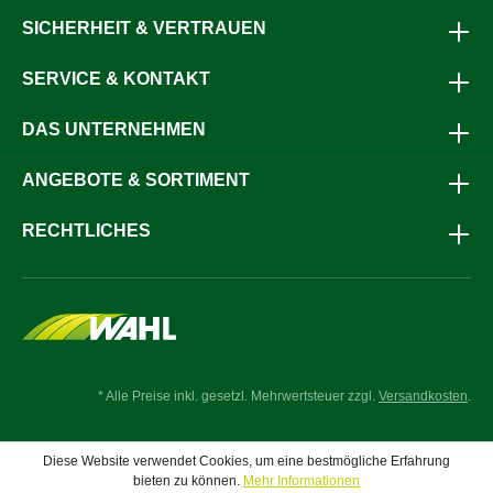
42°Polsterbezug: PVC, schwarzSitzoberteil: Einzelpolster
SICHERHEIT & VERTRAUEN
mit herumgezogenem
RückenpolsterEigenschaftenMechanisch gefederter
FahrersitzManuelle Anpassung an das
SERVICE & KONTAKT
FahrergewichtVerstellbare Drehkonsole für
unterschiedliche SitzpositionenRobuster und pflegeleichter
PVC-BezugLängsverstellung zur individuellen
DAS UNTERNEHMEN
AnpassungStrapazierfähige Ausführung für den täglichen
EinsatzLieferumfang1 × Schleppersitz VS 200Warum den
ANGEBOTE & SORTIMENT
Schleppersitz VS 200?Der Schleppersitz VS 200 bietet eine
komfortable Sitzlösung für unterschiedlichste Maschinen in
Landwirtschaft, Kommunaltechnik und Bauwesen. Die
RECHTLICHES
mechanische Federung mit 100 mm Federweg sowie die
manuelle Gewichtseinstellung unterstützen den
Fahrkomfort auch bei längeren Arbeitseinsätzen.Die
variable Drehkonsole mit mehreren Einstellwinkeln
ermöglicht eine flexible Anpassung an verschiedene
Arbeitspositionen. Ergänzt durch den robusten PVC-Bezug
und die 150 mm Sitzlängsverstellung eignet sich der VS
200 ideal als Ersatz- oder Nachrüstsitz für viele
* Alle Preise inkl. gesetzl. Mehrwertsteuer zzgl.
Versandkosten
.
Maschinen.Jetzt bestellen und den Fahrkomfort Ihrer
Land-, Kommunal- oder Baumaschine mit dem
Schleppersitz VS 200 verbessern.
Diese Website verwendet Cookies, um eine bestmögliche Erfahrung
bieten zu können.
Mehr Informationen