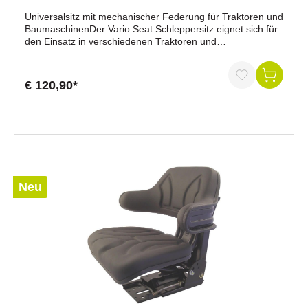
Universalsitz mit mechanischer Federung für Traktoren und
BaumaschinenDer Vario Seat Schleppersitz eignet sich für
den Einsatz in verschiedenen Traktoren und
Baumaschinen. Die mechanische Federung mit 80 mm
Federweg sowie die manuelle Gewichtseinstellung von 50
bis 120 kg unterstützen einen komfortablen Sitzplatz bei
€ 120,90*
wechselnden Einsatzbedingungen.Vorteile auf einen
BlickUniversell für Traktoren und Baumaschinen
geeignetMechanische Federung80 mm FederwegManuelle
Gewichtseinstellung von 50 bis 120 kg150 mm
SitzlängsverstellungRobuster PVC-BezugEinzelpolster-
AusführungOptional mit Armlehnen
erhältlichProduktdatenProduktname: Schleppersitz Vario
SeatEinsatzbereich: Universell, Landtechnik und
Neu
BaumaschinenGeeignet für: Deutz, Fendt, John Deere
sowie weitere MaschinenGewicht: 16,5 kgFederung:
Mechanisch, hinter dem RückenpolsterFederweg: 80
mmGewichtseinstellung: Manuell, 50–120
kgSitzlängsverstellung: 150 mmHorizontalfederung:
NeinPolsterbezug: PVC, schwarzSitzoberteil:
EinzelpolsterArmlehnen: Optional erhältlichDrehkonsole:
NeinDämpfer-Typ: –Sitzhöhenverstellung: –
Lendenwirbelstütze: NeinKopfstütze: Nicht
lieferbarEigenschaftenMechanisch gefederter