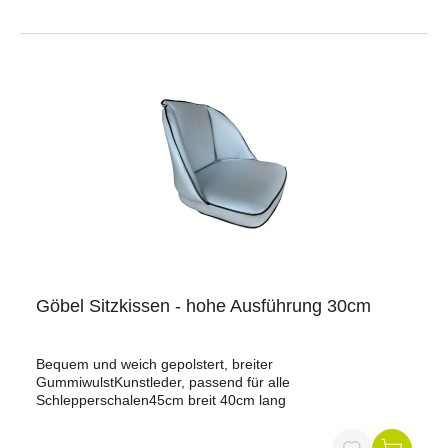
Lendenwirbelsäulenverstellungkeine Neigung der
geeignet.Jetzt bestellen und Ihre Traktorarbeit mit einem
RückenlehneMaterial: KunstlederbezugFarbe: schwarz
komfortablen Sitz verbessern!
Göbel Sitzkissen - hohe Ausführung 30cm
Bequem und weich gepolstert, breiter
GummiwulstKunstleder, passend für alle
Schlepperschalen45cm breit 40cm lang