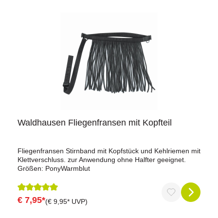
Waldhausen Fliegenfransen mit Kopfteil
Fliegenfransen Stirnband mit Kopfstück und Kehlriemen mit
Klettverschluss. zur Anwendung ohne Halfter geeignet.
Größen: PonyWarmblut
€ 7,95*
Durchschnittliche Bewertung von 5 von 5 Sternen
(€ 9,95* UVP)