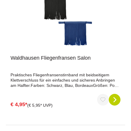
Waldhausen Fliegenfransen Salon
Praktisches Fliegenfransenstirnband mit beidseitigem
Klettverschluss für ein einfaches und sicheres Anbringen
am Halfter.Farben: Schwarz, Blau, BordeauxGrößen: Pony
und WarmblutArtikel saisonbedingt nur in der Sommerzeit
auf Lager, solange Vorrat reicht. Außerhalb der Saison nur
auf Bestellung/Anfrage.
€ 4,95*
(€ 5,95* UVP)