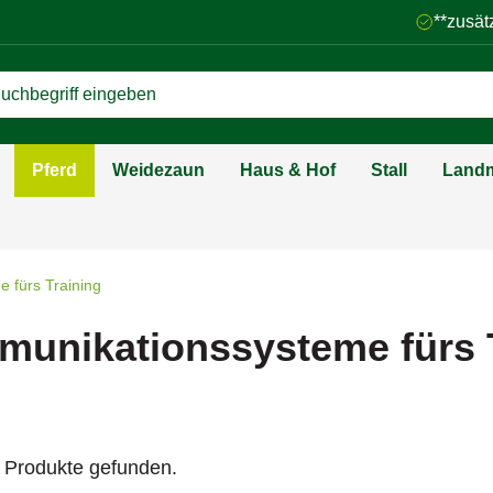
**zusät
Pferd
Weidezaun
Haus & Hof
Stall
Landm
 fürs Training
unikationssysteme fürs 
 Produkte gefunden.