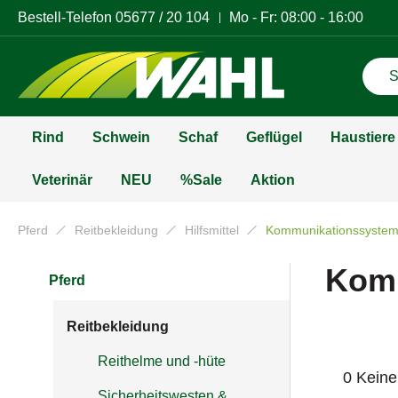
Bestell-Telefon
05677 / 20 104
Mo - Fr: 08:00 - 16:00
Rind
Schwein
Schaf
Geflügel
Haustiere
Veterinär
NEU
%Sale
Aktion
Pferd
Reitbekleidung
Hilfsmittel
Kommunikationssysteme
Komm
Pferd
Reitbekleidung
Reithelme und -hüte
0 Keine
Sicherheitswesten &