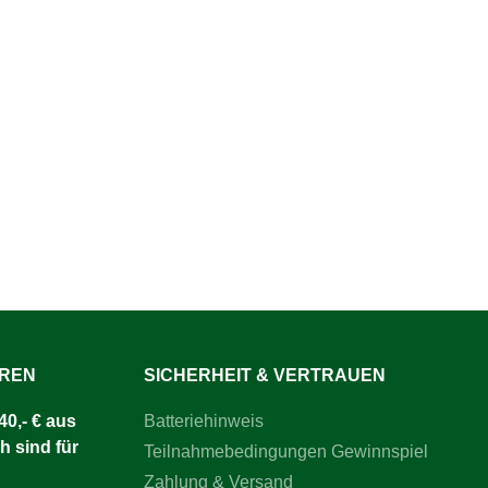
UREN
SICHERHEIT & VERTRAUEN
0,- € aus
Batteriehinweis
h sind für
Teilnahmebedingungen Gewinnspiel
Zahlung & Versand