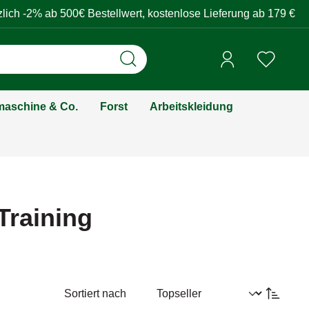
zlich -2% ab 500€ Bestellwert, kostenlose Lieferung ab 179 €
aschine & Co.
Forst
Arbeitskleidung
Training
Sortiert nach