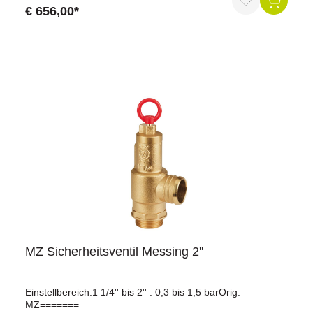
€ 656,00*
Durchschnittliche Bewertung von 5 von 5 Sternen
MZ Sicherheitsventil Messing 2''
Einstellbereich:1 1/4'' bis 2'' : 0,3 bis 1,5 barOrig.
MZ=======