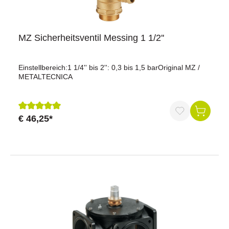
MZ Sicherheitsventil Messing 1 1/2''
Einstellbereich:1 1/4'' bis 2'': 0,3 bis 1,5 barOriginal MZ /
METALTECNICA
€ 46,25*
Durchschnittliche Bewertung von 5 von 5 Sternen