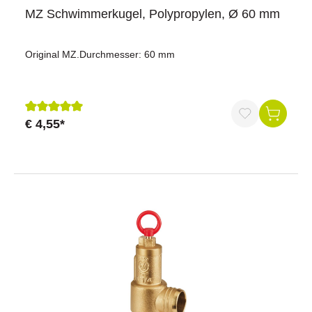
MZ Schwimmerkugel, Polypropylen, Ø 60 mm
Original MZ.Durchmesser: 60 mm
€ 4,55*
Durchschnittliche Bewertung von 5 von 5 Sternen