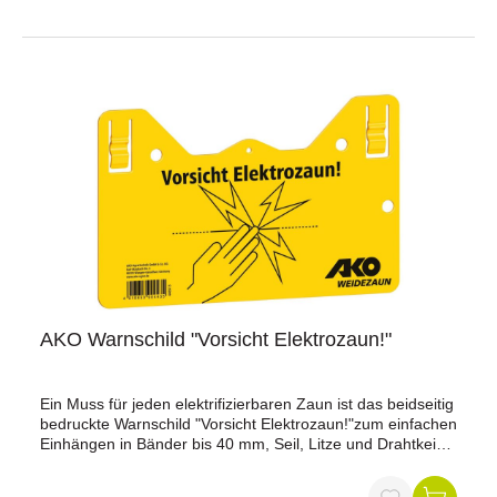
sein. Diese müssen sicher an den Zaunpfosten befestigt
oder fest an den Zaundrähten verklemmt sein.Material:
KunststoffGröße: 20 x 10 cm
AKO Warnschild "Vorsicht Elektrozaun!"
Ein Muss für jeden elektrifizierbaren Zaun ist das beidseitig
bedruckte Warnschild "Vorsicht Elektrozaun!"zum einfachen
Einhängen in Bänder bis 40 mm, Seil, Litze und Drahtkein
weiteres Befestigungsmaterial nötigan öffentlichen Wegen
anbringenaus robustem Kunststoffbeidseitig bedrucktAus