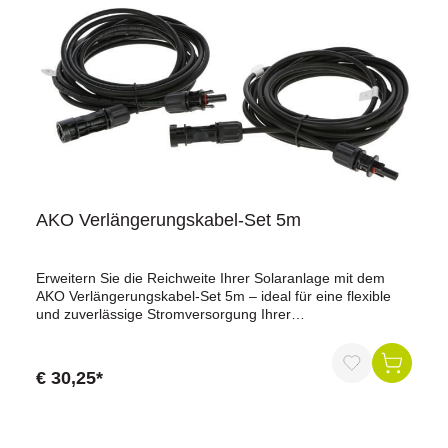
mit dem Kerbl Netzadapter.
AKO Verlängerungskabel-Set 5m
Erweitern Sie die Reichweite Ihrer Solaranlage mit dem
AKO Verlängerungskabel-Set 5m – ideal für eine flexible
und zuverlässige Stromversorgung Ihrer
Weidezaungeräte.Vorteile im Überblick:Optionale
Verlängerung: Perfekt, wenn die Entfernung vom
Solarmodul zum 12 Volt Akku länger als 2 m ist.Flexibilität:
€ 30,25*
2 x 5 m Kabel für die Verlängerung des Plus- und Minus-
Anschlusses.Erweiterbar: Weitere Verlängerung bis zu 20
m problemlos möglich.Kompatibilität: Ausschließlich für 55
und 100 Watt Solarmodule (Art.Nr. 250713 und Art.Nr.