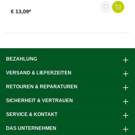
oder oval, 6–12 mm Durchmesser) aufgeschlagen werden
kann. Er sorgt für eine sichere Isolierung und hält den
€ 13,09*
Draht oder Leiter in der gewünschten Position, selbst unter
schwierigen Bedingungen.Vorteile auf einen Blick:Einfache
Installation: Schnell und unkompliziert auf Pfähle mit 6–12
mm Durchmesser aufschlagenHervorragende Robustheit:
Langlebig und widerstandsfähig, auch in anspruchsvollen
UmgebungenVielseitig einsetzbar: Ideal für verschiedene
Zaunsysteme, bietet zuverlässige
IsolierungHöhenverstellbar: Ermöglicht eine einfache
Anpassung der Drahthöhe je nach
BEZAHLUNG
BedarfProduktdaten:Hochwertige Materialien für eine lange
LebensdauerWerkzeugfreie Installation dank
VERSAND & LIEFERZEITEN
benutzerfreundlichem DesignKompatibel mit runden oder
ovalen Pfählen von 6 bis 12 mm DurchmesserPerfekt für
verschiedene Zaunarten: Tiere, Sicherheit und
RETOUREN & REPARATUREN
GrundstücksgrenzenWarum unser Aufschlagisolator? Der
Aufschlagisolator für Rund- und Ovalstahlpfähle bietet die
SICHERHEIT & VERTRAUEN
perfekte Lösung für eine sichere, einfach zu installierende
und robuste Isolierung. Mit seiner Vielseitigkeit und
Anpassungsfähigkeit an unterschiedliche Pfähle ist er ideal
SERVICE & KONTAKT
für alle Zaunanwendungen.Jetzt bestellen und Ihre Zäune
schnell und sicher installieren!
DAS UNTERNEHMEN