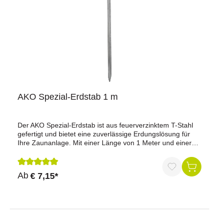
AKO Spezial-Erdstab 1 m
Der AKO Spezial-Erdstab ist aus feuerverzinktem T-Stahl
gefertigt und bietet eine zuverlässige Erdungslösung für
Ihre Zaunanlage. Mit einer Länge von 1 Meter und einer
Materialstärke von ca. 2,5 mm gewährleistet er eine
optimale Hütesicherheit.Vorteile auf einen
Blick:Hochwertiges Material: Aus feuerverzinktem T-Stahl
Durchschnittliche Bewertung von 5 von 5 Sternen
Ab
€ 7,15*
für Langlebigkeit und Korrosionsbeständigkeit.Inklusive M8
Edelstahlschraube: Für eine einfache und sichere
Verbindung des Erdanschlusskabels.Optimale
Hütesicherheit: Gutes Untergrund- und Erdungszubehör für
maximale Sicherheit.Technische Daten:Länge: 1