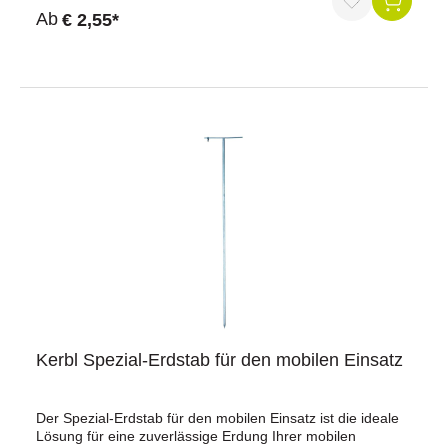
versicherungstechnischen Gründen sehr zu
Ab
€ 2,55*
empfehlen!Auszug aus der Sicherheitsnorm: Jeder Teil
eines Elektrozauns, der entlang einer öffentlichen Straße
oder eines öffentlichen Weges installiert ist, muss in
häufigen Intervallen durch Warnschilder gekennzeichnet
sein. Diese müssen sicher an den Zaunpfosten befestigt
oder fest an den Zaundrähten verklemmt sein.Material:
KunststoffGröße: 26 x 15 cm
Kerbl Spezial-Erdstab für den mobilen Einsatz
Der Spezial-Erdstab für den mobilen Einsatz ist die ideale
Lösung für eine zuverlässige Erdung Ihrer mobilen