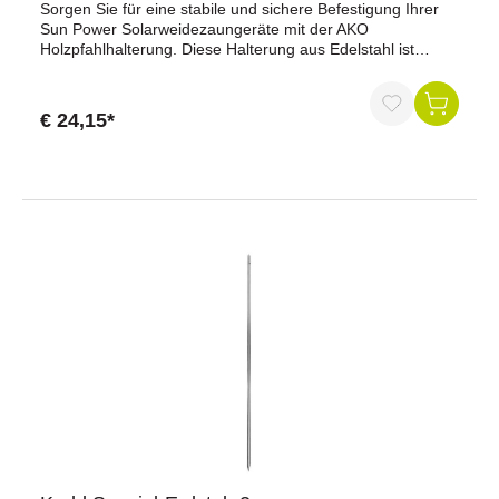
Sorgen Sie für eine stabile und sichere Befestigung Ihrer
Sun Power Solarweidezaungeräte mit der AKO
Holzpfahlhalterung. Diese Halterung aus Edelstahl ist
speziell für die Modelle Artikel-Nr.: 372000, 372001 und
372002 konzipiert und bietet optimalen Schutz vor
Diebstahl.Hauptmerkmale:Robuste Konstruktion:
€ 24,15*
Hergestellt aus hochwertigem Edelstahl für maximale
Haltbarkeit und Korrosionsbeständigkeit.Einfache
Installation: Die vorgebohrten Halteschrauben und das
mitgelieferte Vorhängeschloss ermöglichen eine schnelle
und sichere Montage.Diebstahlschutz: Das
Vorhängeschloss unterbindet effektiv den Diebstahl Ihres
Weidezaun-Solargeräts.Komplettes Set: Lieferung inklusive
aller benötigten Schrauben und Muttern für eine sofortige
Installation.Vorteile:Maximale Sicherheit: Schützt Ihre
Solarweidezaungeräte zuverlässig vor Diebstahl und
Beschädigungen.Langlebigkeit: Edelstahl sorgt für eine
lange Lebensdauer und hohe
Widerstandsfähigkeit.Einfache Handhabung: Die
Installation ist unkompliziert und schnell
durchführbar.Anwendungstipps:Sichere Montage: Stellen
Sie sicher, dass die Halterung fest am Holzpfahl montiert
ist, um den bestmöglichen Schutz zu
gewährleisten.Regelmäßige Überprüfung: Überprüfen Sie
regelmäßig die Befestigungen und das Schloss, um