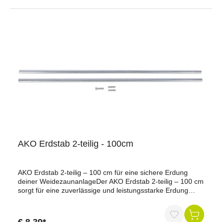
Komplettes Set inklusive Schrauben – sofort
einsatzbereitLieferumfang:2 × Edelstahl-Vertikalschiene1 ×
Edelstahl-U-Halterung1 × SchraubensetHinweis:
Solarmodul und Metallbox sind nicht im Lieferumfang
enthalten.Technische Daten:Kompatibilität: Für Solarmodul
55 W (Art. 250713) und 100 W (Art. 250019)Material:
EdelstahlJetzt bestellen und Ihr Solarmodul sicher
befestigen.
AKO Erdstab 2-teilig - 100cm
AKO Erdstab 2-teilig – 100 cm für eine sichere Erdung
deiner WeidezaunanlageDer AKO Erdstab 2-teilig – 100 cm
sorgt für eine zuverlässige und leistungsstarke Erdung
deiner Weidezaunanlage – eine Grundvoraussetzung für
maximale Hütesicherheit. Durch die zweiteilige, kompakte
Bauweise ist der Erdstab besonders platzsparend,