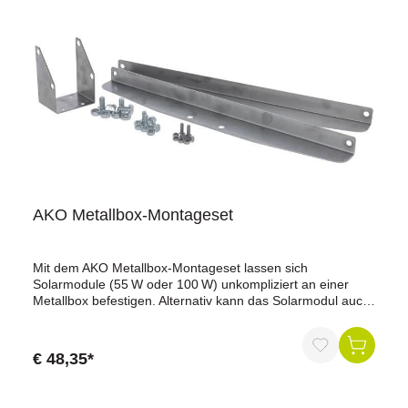
Lüfter im Innerenvollständig geschützt gegen Kurzschluss
und falsche Anschlüssesowohl zur Ladung und Wartung für
Weidezaun-Akkus als auch für Autobatterien geeignet
AKO Metallbox-Montageset
Mit dem AKO Metallbox-Montageset lassen sich
Solarmodule (55 W oder 100 W) unkompliziert an einer
Metallbox befestigen. Alternativ kann das Solarmodul auch
direkt oben auf einem Holzpfahl montiert werden – flexibel
und passend für den Weidezaunbetrieb.Ihre Vorteile auf
einen Blick:Einfache Befestigung: Für Solarmodule mit
€ 48,35*
55 W oder 100 W LeistungFlexibel montierbar: An
Metallbox oder oben auf einem HolzpfahlRobuste Qualität:
Edelstahl-Komponenten für langlebigen EinsatzAlles dabei: