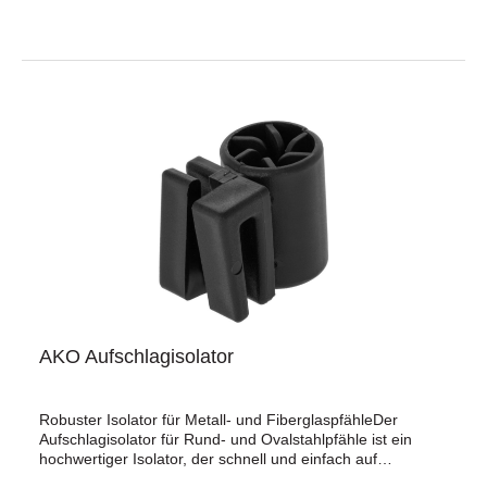
Schraubenset1 x EindrehhilfeWichtige Merkmale:Robust
und langlebig: Hergestellt aus hochwertigen Materialien,
die eine lange Lebensdauer garantieren.Einfache
Installation: Dank der mitgelieferten Eindrehhilfe und dem
Schraubenset ist die Montage schnell und
unkompliziert.Kompatibilität: Geeignet für Solarmodule mit
55 Watt (Art.Nr. 250713) und 100 Watt (Art.Nr.
250019).Vorteile:Sicherer Halt: Der Spiral-Erdanker sorgt
für eine feste Verankerung im Boden, was besonders bei
starkem Wind von Vorteil ist.Flexibilität: Kann in
verschiedenen Bodenarten eingesetzt werden, von
weichem bis hin zu hartem Untergrund.
AKO Aufschlagisolator
Robuster Isolator für Metall- und FiberglaspfähleDer
Aufschlagisolator für Rund- und Ovalstahlpfähle ist ein
hochwertiger Isolator, der schnell und einfach auf
Metallpfähle, Fiberglaspfähle oder Baustahlstangen (rund