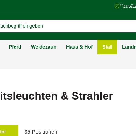
**zusät
Pferd
Weidezaun
Haus & Hof
Stall
Landm
itsleuchten & Strahler
35 Positionen
lter