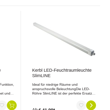
e
Kerbl LED-Feuchtraumleuchte
SlimLINE
Funktion,
Ideal für niedrige Räume und
anspruchsvolle BeleuchtungDie LED-
net und
Röhre SlimLINE ist der perfekte Ersatz
chte mit
für herkömmliche Leuchtstoffröhren und
speziell für feuchte, staubige
kl.
Umgebungen konzipiert. Sie sorgt für
ng von 5 von 5 Sternen
Ab
€ 41,99*