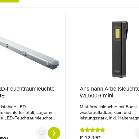
ED-Feuchtraumleuchte
Ansmann Arbeitsleucht
NE
WL500R mini
dsfähige LED-
Mini-Arbeitsleuchte mit Boost-
leuchte für Stall, Lager &
wiederaufladbar, klein und
Die LED-Feuchtraumleuchte
leistungsstark, inkl. Haltemag
st die ideale Lösung für
ClipFeaturesMini-Werkstattleu
 anspruchsvolle Einsatzorte
4,5 W COB-LEDRobustes
, Scheunen oder Werkstätten.
AluminiumgehäuseStandfuß in
€ 17,15*
Durchschnittliche Bewertu
,50*