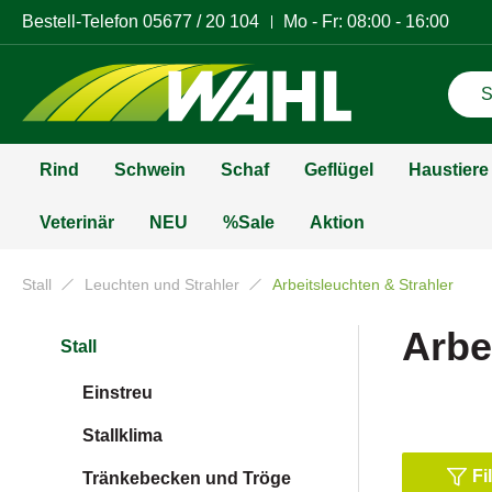
Bestell-Telefon
05677 / 20 104
Mo - Fr: 08:00 - 16:00
Rind
Schwein
Schaf
Geflügel
Haustiere
Veterinär
NEU
%Sale
Aktion
Stall
Leuchten und Strahler
Arbeitsleuchten & Strahler
Arbe
Stall
Einstreu
Stallklima
Fi
Tränkebecken und Tröge