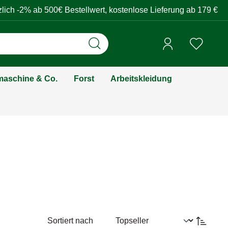
zlich -2% ab 500€ Bestellwert, kostenlose Lieferung ab 179 €
aschine & Co.
Forst
Arbeitskleidung
Sortiert nach