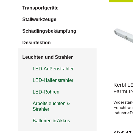
Transportgeräte
Stallwerkzeuge
Schädlingsbekämpfung
Desinfektion
Leuchten und Strahler
LED-Außenstrahler
LED-Hallenstrahler
Kerbl L
FarmLI
LED-Röhren
Widerstan
Arbeitsleuchten &
Feuchtraum
Strahler
Industrie
FarmLINE i
Batterien & Akkus
besonders
wie Ställe
Ab
€ 47