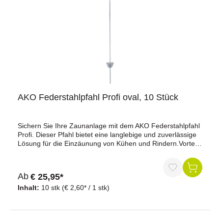
AKO Federstahlpfahl Profi oval, 10 Stück
Sichern Sie Ihre Zaunanlage mit dem AKO Federstahlpfahl
Profi. Dieser Pfahl bietet eine langlebige und zuverlässige
Lösung für die Einzäunung von Kühen und Rindern.Vorteile
auf einen Blick:Hochwertiges Material: Hergestellt aus extra
starkem, ovalem Federstahl, bietet dieser Pfahl eine hohe
Stabilität und Langlebigkeit.Gut sichtbarer Kopfisolator: Der
Ab
€ 25,95*
gelbe Kopfisolator ist fest am Pfahl fixiert und eignet sich
für Litzen und Seile bis zu einem Durchmesser von 6
Inhalt:
10 stk
(€ 2,60* / 1 stk)
mm.Stabiles Trittblech: Das stark verschweißte Trittblech
ermöglicht ein schnelles und einfaches Montieren des
Pfahls.Ideal für Rinderhaltung: Speziell entwickelt für die