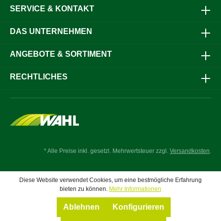
flexible Einzäunung während Ihrer Wanderreittouren.
SERVICE & KONTAKT
Dieses Set bietet alles, was Sie benötigen, um in kürzester
Zeit eine sichere und stabile Zaunanlage zu errichten. Die
robusten, teilbaren Aluminiumstäbe und die Spanngummis
DAS UNTERNEHMEN
mit Heringen sorgen für eine zuverlässige Stabilität, selbst
in unebenem Gelände. Der gut sichtbare Handgriff mit 50
ANGEBOTE & SORTIMENT
m Band ermöglicht eine einfache Handhabung und sorgt
dafür, dass Ihre Pferde sicher eingezäunt sind. Das
mitgelieferte 3-Volt-Batteriegerät stellt sicher, dass der
RECHTLICHES
Zaun jederzeit unter Strom steht, um Ihre Tiere zu
schützen. Alles wird in einer praktischen Packtasche
geliefert, die den Transport und die Lagerung erleichtert.
Bestellen Sie jetzt und profitieren Sie von einer effizienten
und stabilen Einzäunung, die speziell für die Bedürfnisse
von Wanderreitern entwickelt wurde.Jetzt bestellen und
Ihre Wanderreittouren mit dem AKO Wanderreiterset
sichern!
* Alle Preise inkl. gesetzl. Mehrwertsteuer zzgl.
Versandkosten
.
Diese Website verwendet Cookies, um eine bestmögliche Erfahrung
bieten zu können.
Mehr Informationen
Ablehnen
Konfigurieren