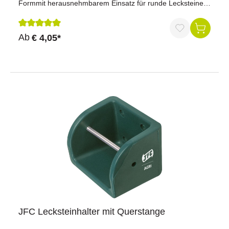
Formmit herausnehmbarem Einsatz für runde Lecksteine
Maße L x B: 18,5 cm x 19 cm
Durchschnittliche Bewertung von 5 von 5 Sternen
Ab
€ 4,05*
JFC Lecksteinhalter mit Querstange