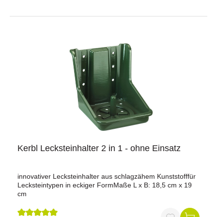
15 kgrobuster Kunststoff für Innen- und
Außenbereicheeinfache Montage durch Verschrauben oder
Vernagelnplatzsparendes, quadratisches
DesignProduktdatenMaterial: KunststoffInnenmaß: 191 x
194 mmAußenmaß: ca. B 20,6 cm x L 20,2 cmMontage:
zum Anschrauben oder VernagelnLieferumfang1
Lecksteinhalter quadratisch aus KunststoffWarum unser
Lecksteinhalter? Dieser Halter überzeugt durch seine
robuste Bauweise und sichere Handhabung. Die
abgerundeten Kanten schützen Ihre Tiere vor
Verletzungen, während die großzügige Aufnahme auch
schwere 15 kg-Lecksteine sicher fixiert. Die einfache
Montage macht ihn zur idealen Lösung für Stall und
Weide.Jetzt bestellen und Lecksteine sicher und
zuverlässig befestigen!
Kerbl Lecksteinhalter 2 in 1 - ohne Einsatz
innovativer Lecksteinhalter aus schlagzähem Kunststofffür
Lecksteintypen in eckiger FormMaße L x B: 18,5 cm x 19
cm