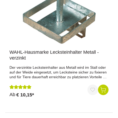
WAHL-Hausmarke Lecksteinhalter Metall -
verzinkt
Der verzinkte Lecksteinhalter aus Metall wird im Stall oder
auf der Weide eingesetzt, um Lecksteine sicher zu fixieren
und für Tiere dauerhaft erreichbar zu platzieren.Vorteile auf
einen BlickStabile Metallausführung: Geeignet für den
Einsatz im Stall- und Außenbereich.Verzinkte Oberfläche:
Ausgelegt für den täglichen Einsatz unter
Durchschnittliche Bewertung von 5 von 5 Sternen
Ab
€ 10,15*
landwirtschaftlichen Bedingungen.Feste Positionierung:
Ermöglicht das sichere Einlegen und Halten eines
Lecksteins.Kompakte Bauform: Passend für gängige
Lecksteingrößen im landwirtschaftlichen
Betrieb.ProduktdatenMaterial: MetallOberfläche: