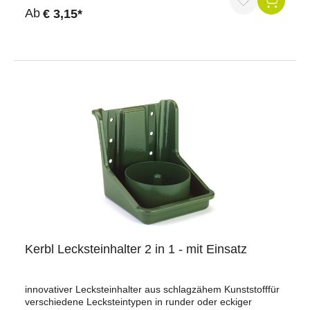
Durchschnittliche Bewertung von 5 von 5 Sternen
Ab
€ 3,15*
Kerbl Lecksteinhalter 2 in 1 - mit Einsatz
innovativer Lecksteinhalter aus schlagzähem Kunststofffür
verschiedene Lecksteintypen in runder oder eckiger