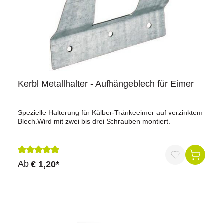
Kerbl Metallhalter - Aufhängeblech für Eimer
Spezielle Halterung für Kälber-Tränkeeimer auf verzinktem
Blech.Wird mit zwei bis drei Schrauben montiert.
Durchschnittliche Bewertung von 5 von 5 Sternen
Ab
€ 1,20*