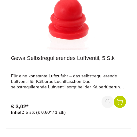
Gewa Selbstregulierendes Luftventil, 5 Stk
Für eine konstante Luftzufuhr – das selbstregulierende
Luftventil für Kälberaufzuchtflaschen Das
selbstregulierende Luftventil sorgt bei der Kälberfütterung
für einen gleichmäßigen Milchfluss ohne Unterbrechungen.
In Kombination mit der Kälberaufzuchtflasche Art.-Nr.
130019 reguliert es zuverlässig den Druckausgleich – für
€ 3,02*
ein natürliches Saugverhalten und weniger Stress für das
Inhalt:
5 stk
(€ 0,60* / 1 stk)
Kalb.Vorteile auf einen Blick:Stellt eine gleichmäßige
Luftzufuhr sicherVerhindert Unterdruck in der
FlascheErmöglicht kontinuierlichen MilchflussEinfache
Handhabung und ReinigungSelbstregulierende Funktion –
kein Nachjustieren nötigKompatibel mit der