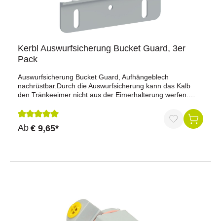
Kerbl Auswurfsicherung Bucket Guard, 3er
Pack
Auswurfsicherung Bucket Guard, Aufhängeblech
nachrüstbar.Durch die Auswurfsicherung kann das Kalb
den Tränkeeimer nicht aus der Eimerhalterung werfen.
Geeignet auch zur Montage an
Kälberhüttenumzäunungen.geeignet für alle
TränkeeimerMaterial: Kunststoffkann an bestehende
Durchschnittliche Bewertung von 5 von 5 Sternen
Ab
€ 9,65*
Aufhängebleche (unsere Artikel-Nr.: 130183) nachgerüstet
werden