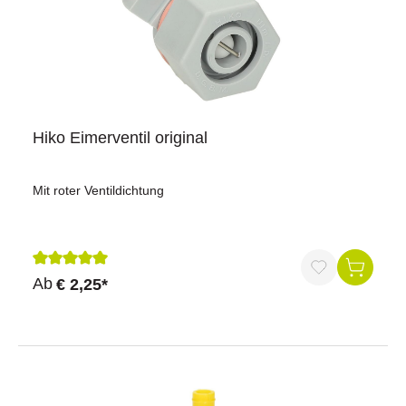
Hiko Eimerventil original
Mit roter Ventildichtung
Durchschnittliche Bewertung von 5 von 5 Sternen
Ab
€ 2,25*