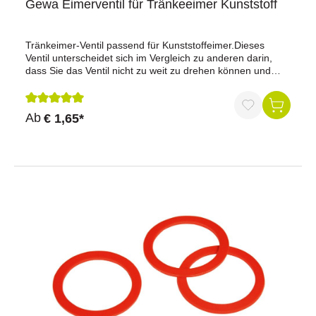
Gewa Eimerventil für Tränkeeimer Kunststoff
Tränkeimer-Ventil passend für Kunststoffeimer.Dieses
Ventil unterscheidet sich im Vergleich zu anderen darin,
dass Sie das Ventil nicht zu weit zu drehen können und
somit die Dichtung vor einer Quetschung geschützt
bleibt.Made in Germany
Durchschnittliche Bewertung von 5 von 5 Sternen
Ab
€ 1,65*