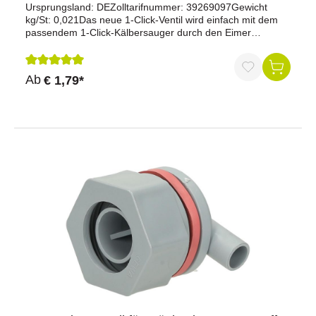
Ursprungsland: DEZolltarifnummer: 39269097Gewicht
kg/St: 0,021Das neue 1-Click-Ventil wird einfach mit dem
passendem 1-Click-Kälbersauger durch den Eimer
gezogen.Vorteile des 1-Click-Systems:Schneller Ein- und
AusbauKeine Ventildichtung erforderlichKeine
Verschraubung am Eimer oder Saugerminimale
Durchschnittliche Bewertung von 5 von 5 Sternen
Ab
€ 1,79*
Keimbelastung durch Klappeminimaler ZeitaufwandMade
in Germany