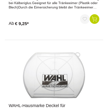
bei Kälberiglus.Geeignet für alle Tränkeeimer (Plastik oder
Art. Nr. 130064.
Blech)Durch die Eimersicherung bleibt der Tränkeeimer
beim Saufen in Position und kann nicht nach hinten
weggestoßen werden.mit Loch im oberen Bereich, zwecks
einfacher Eimersicherung, z.B. per KlappsplintAuch
Ab
€ 9,25*
geeignet zur Montage an Kälberhüttenzäunen.Die
Auswurfsicherung Bucket Guard (Art.: 130188) ist nicht im
Lieferumfang enthalten.
WAHL-Hausmarke Deckel für