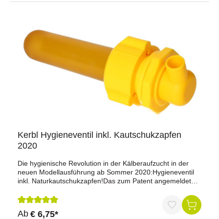
Kerbl Hygieneventil inkl. Kautschukzapfen
2020
Die hygienische Revolution in der Kälberaufzucht in der
neuen Modellausführung ab Sommer 2020:Hygieneventil
inkl. Naturkautschukzapfen!Das zum Patent angemeldete
Hygieneventil in der neuen und weiter entwickelten
Modellausführung (ab Sommer 2020) zur Erhöhung der
Hygiene bei Kälbertränken erlaubt eine wesentlich
Durchschnittliche Bewertung von 5 von 5 Sternen
Ab
€ 6,75*
erleichterte Reinigung des Ventil-Innenbereichs. Alle mit