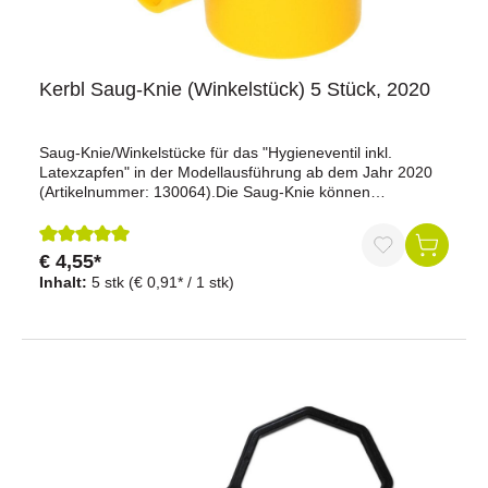
Kerbl Saug-Knie (Winkelstück) 5 Stück, 2020
Saug-Knie/Winkelstücke für das "Hygieneventil inkl.
Latexzapfen" in der Modellausführung ab dem Jahr 2020
(Artikelnummer: 130064).Die Saug-Knie können
unkompliziert ausgewechselt bzw. eingesetzt werden,
sollten sie verloren gehen.Inhaltsmenge: 5 Stück
€ 4,55*
Durchschnittliche Bewertung von 5 von 5 Sternen
Inhalt:
5 stk
(€ 0,91* / 1 stk)