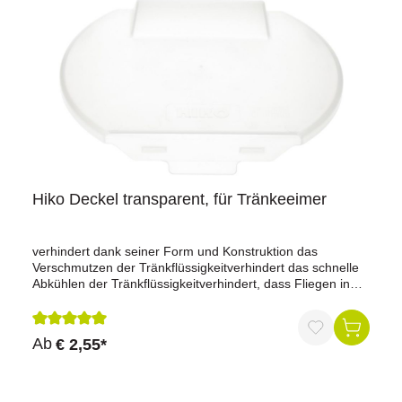
Hiko Deckel transparent, für Tränkeeimer
verhindert dank seiner Form und Konstruktion das
Verschmutzen der Tränkflüssigkeitverhindert das schnelle
Abkühlen der Tränkflüssigkeitverhindert, dass Fliegen in
die Tränkeeimer gelangenmit Deckel verliert die
Tränkflüssigkeit innerhalb 30 Min. nur 1 °C an WärmeInhalt
bleibt dank Deckel schmutzfreischließt komplett
Durchschnittliche Bewertung von 5 von 5 Sternen
Ab
€ 2,55*