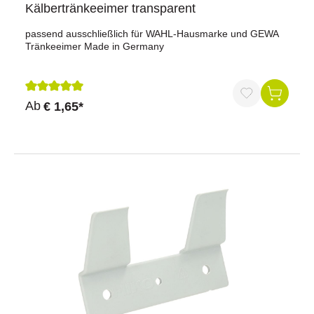
Kälbertränkeeimer transparent
passend ausschließlich für WAHL-Hausmarke und GEWA
Tränkeeimer Made in Germany
Durchschnittliche Bewertung von 5 von 5 Sternen
Ab
€ 1,65*