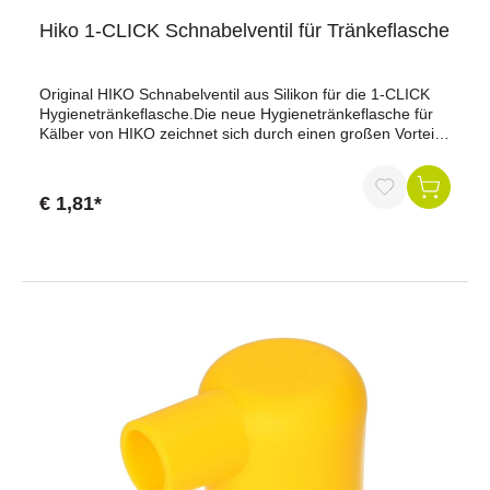
Hiko 1-CLICK Schnabelventil für Tränkeflasche
Original HIKO Schnabelventil aus Silikon für die 1-CLICK
Hygienetränkeflasche.Die neue Hygienetränkeflasche für
Kälber von HIKO zeichnet sich durch einen großen Vorteil
aus - sie kann ordentlich gereinigt werden!Sie können zum
Reinigen mit der gesamten Hand in den Behälter. Das kann
man noch bei keiner Tränkeflasche. Des Weiteren wurde
€ 1,81*
der Deckel mit dem neuen 1-Click Sauger-System
versehen und lässt sich so ideal reinigen. Mit wenigen
Handgriffen haben Sie den Sauger und das Ventil montiert
und gereinigt.Der Behälter ist frostsicher und leicht
transparent. So können Sie nicht nur Biestmilch samt
Behälter einfrieren, sondern auch von außen gut erkennen,
was drin ist.Unser Tipp !!