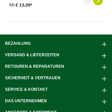
Durchschnittliche Bewertung von 5 von 5 Sternen
Ab
€ 13,09*
BEZAHLUNG
VERSAND & LIEFERZEITEN
RETOUREN & REPARATUREN
SICHERHEIT & VERTRAUEN
SERVICE & KONTAKT
DAS UNTERNEHMEN