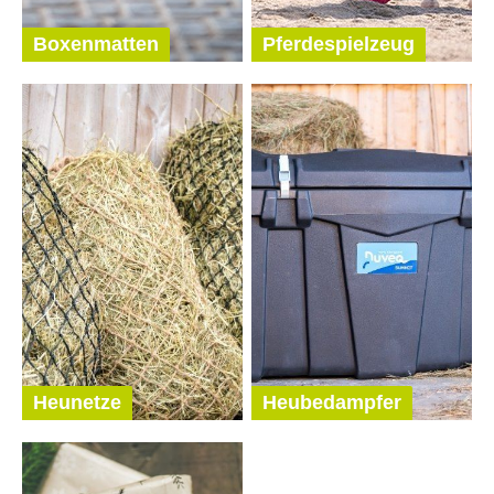
Boxenmatten
Pferdespielzeug
Heunetze
Heubedampfer