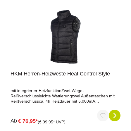
ReißverschlussHeizbereich hinten vom oberen Rücken bis
zur Taillekörpernahe Passform zur besseren
Wärmehaltungca. 4h Heizdauer mit 5.000mA
PowerbankMaterialzusammensetzung: Futter: 100%
Polyester, Füllung: 100% Polyester, Oberstoff: 100%
PolyesterWaschanleitung: maschinenwaschbar bei 30
Grad, Schonwaschgang
HKM Herren-Heizweste Heat Control Style
mit integrierter HeizfunktionZwei-Wege-
Reißverschlussleichte Wattierungzwei Außentaschen mit
Reißverschlussca. 4h Heizdauer mit 5.000mA
PowerbankMaterialzusammensetzung: 100% Polyester
Ab
€ 76,95*
(€ 99,95* UVP)