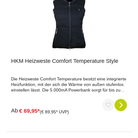
HKM Heizweste Comfort Temperature Style
Die Heizweste Comfort Temperature besitzt eine integrierte
Heizfunktion, mit der sich die Wärme von außen stufenlos
einstellen lässt. Die 5.000mA Powerbank sorgt für bis zu
vier Stunden Wärme. Die Weste ist zusätzlich leicht wattiert
und die elastischen Seiteneinsätze sorgen für eine
körpernahe Passform zur besseren Wärmehaltung. Die
Ab
€ 69,95*
Weste besitzt einen Zwei-Wege-Reißverschluss und zwei
(€ 89,95* UVP)
Außentaschen mit Reißverschluss.stufenweise einstellbare
Temperatur von außenZwei-Wege-Reißverschlussleichte
Wattierungelastische Seiteneinsätzemit integrierter
Heizfunktionzwei Außentaschen mit