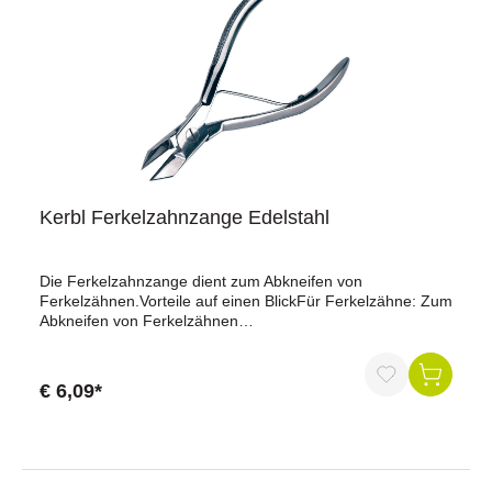
Kerbl Ferkelzahnzange Edelstahl
Die Ferkelzahnzange dient zum Abkneifen von
Ferkelzähnen.Vorteile auf einen BlickFür Ferkelzähne: Zum
Abkneifen von Ferkelzähnen
vorgesehen.Edelstahlausführung: Aus Edelstahl
gefertigt.1a-Qualität: In 1a-Qualität
ausgeführt.ProduktdatenVerwendung: Zum Abkneifen von
€ 6,09*
FerkelzähnenMaterial: EdelstahlAusführung: 1a-
QualitätHinweis: Lokale Tierschutzbestimmungen sind zu
beachten!Lieferumfang1 × FerkelzahnzangeWarum unsere
Ferkelzahnzange?Die Ferkelzahnzange ist für das
Abkneifen von Ferkelzähnen vorgesehen. Sie besteht aus