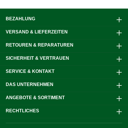
Edelstahl und ist in 1a-Qualität gefertigt. Das Werkzeug
eignet sich für den Einsatz im Rahmen der Ferkelaufzucht
entsprechend den betrieblichen Anforderungen. Bei der
Anwendung sind die jeweils geltenden lokalen
BEZAHLUNG
Tierschutzbestimmungen zu beachten.Jetzt bestellen und
die Ferkelzahnzange entsprechend den geltenden
VERSAND & LIEFERZEITEN
Tierschutzbestimmungen einsetzen.
RETOUREN & REPARATUREN
SICHERHEIT & VERTRAUEN
SERVICE & KONTAKT
DAS UNTERNEHMEN
ANGEBOTE & SORTIMENT
RECHTLICHES