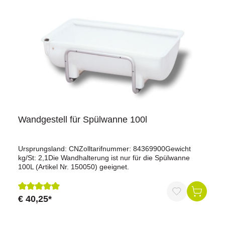
Wandgestell für Spülwanne 100l
Ursprungsland: CNZolltarifnummer: 84369900Gewicht
kg/St: 2,1Die Wandhalterung ist nur für die Spülwanne
100L (Artikel Nr. 150050) geeignet.
€ 40,25*
Durchschnittliche Bewertung von 5 von 5 Sternen