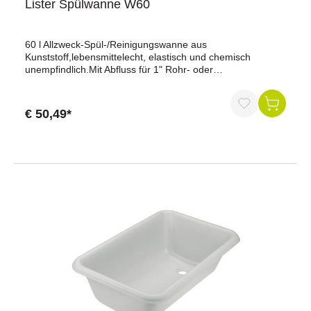
Lister Spülwanne W60
zuverlässige Montage der Spülwanne und unterstützt eine
platzsparende und praktische Installation.Jetzt bestellen
und die Kerbl Spülwanne Economic 100 l mit dem
60 l Allzweck-Spül-/Reinigungswanne aus
passenden Wandgestell sicher montieren.
Kunststoff,lebensmittelecht, elastisch und chemisch
unempfindlich.Mit Abfluss für 1" Rohr- oder
Schlauchanschluss.Inhalt: ca. 60 lLänge: 720 mmBreite:
590 mmHöhe: 300 mm
€ 50,49*