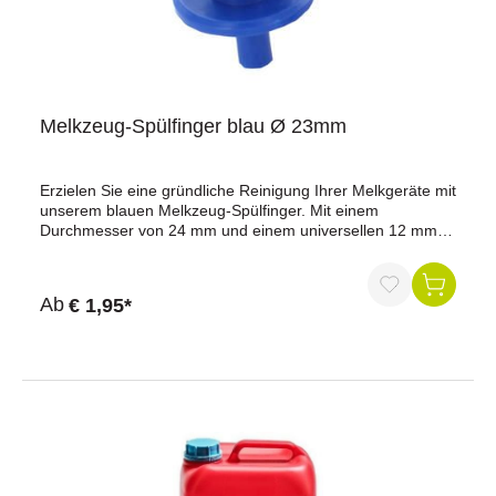
Melkzeug-Spülfinger blau Ø 23mm
Erzielen Sie eine gründliche Reinigung Ihrer Melkgeräte mit
unserem blauen Melkzeug-Spülfinger. Mit einem
Durchmesser von 24 mm und einem universellen 12 mm
Anschluss passt er problemlos zu ihrem Melkzeug. Dieser
Spülfinger ist die ideale Lösung, um die Sauberkeit und
Effizienz Ihrer Melktechnik zu gewährleisten.Farbe:
Ab
€ 1,95*
blauDurchmesser: 23 mmAnschluss: 12 mm