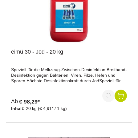
eimü 30 - Jod - 20 kg
Speziell für die Melkzeug-Zwischen-Desinfektion!Breitband-
Desinfektion gegen Bakterien, Viren, Pilze, Hefen und
Sporen.Höchste Desinfektionskraft durch JodSpeziell für
die Kaltdesinfektion entwickeltGarantiert materialschonend,
besonders tier- und anwenderfreundlich.Auch für die
Flächendesinfektion geeignet.Gebrauchslösung zur
Ab
€ 98,29*
Zwischendesinfektion enthält 50-100 ppm
JodDesinfizierende Wirkung bei 0,25 - 0,5%
Inhalt:
20 kg
(€ 4,91* / 1 kg)
EinsatzkonzentrationWirkstoff: JodEinsatzkonzentration:
Sprühverfahren 0,5 - 1 % / Tauchverfahren 1% /
Oberflächendesinfektion 1 - 3%Anforderungen: Einwirkzeit,
Temperatur, etc.: Melkzeugzwischen-desinfektion: 30 - 60
Sekunden / Oberflächendesinfektion: 15