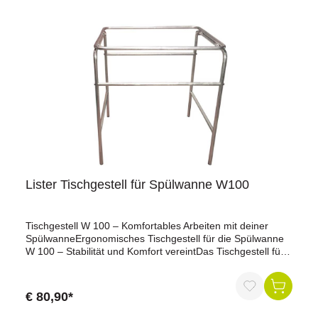
Lister Tischgestell für Spülwanne W100
Tischgestell W 100 – Komfortables Arbeiten mit deiner
SpülwanneErgonomisches Tischgestell für die Spülwanne
W 100 – Stabilität und Komfort vereintDas Tischgestell für
die Spülwanne W 100 ist die ideale Ergänzung für alle, die
Wert auf ergonomisches und sicheres Arbeiten legen.
Gefertigt aus hochwertigem, feuerverzinktem Stahl, bietet
€ 80,90*
das Gestell maximale Stabilität und ist optimal vor Rost und
Korrosion geschützt. So eignet es sich perfekt für den