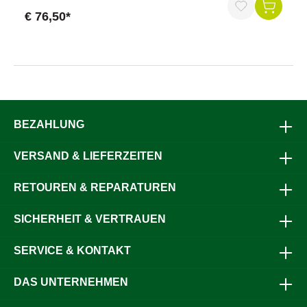
optimal vor Rost geschützt und hält selbst anspruchsvollen
€ 76,50*
Einsatzbereichen wie Stallanlagen, Werkstätten oder
Laboren stand. Die ergonomische Arbeitshöhe erleichtert
das Befüllen, Entleeren und Reinigen der Spülwanne und
sorgt für rückenschonendes Arbeiten. Mit diesem Gestell
setzt du auf Sicherheit, Stabilität und Effizienz in deinem
Arbeitsalltag.Vorteile auf einen BlickPassend für Spülwanne
W 60Robuste Konstruktion aus feuerverzinktem
StahlRostgeschützt und langlebig für den
AußeneinsatzHohe Tragkraft auch bei schweren
BEZAHLUNG
AnwendungenErgonomische Arbeitshöhe für
rückenschonendes ArbeitenEinfache Montage und flexible
VERSAND & LIEFERZEITEN
NutzungProduktdatenLänge: ca. 716 mmBreite: ca. 568
mmHöhe: ca. 835 mmMaterial: feuerverzinkter
StahlLieferumfang1 x Tischgestell passend für Spülwanne
RETOUREN & REPARATUREN
W 60Warum das Tischgestell für die Spülwanne W 60?
Dieses Tischgestell bietet dir eine stabile und langlebige
SICHERHEIT & VERTRAUEN
Basis für die Spülwanne W 60. Die Kombination aus hoher
Tragkraft, rostgeschütztem Material und ergonomischer
Höhe sorgt für komfortables und effizientes Arbeiten in
SERVICE & KONTAKT
allen Bereichen – von der Tierhaltung über die
Lebensmittelverarbeitung bis hin zum Labor.Jetzt
Arbeitskomfort steigern und alle Reinigungs- und
DAS UNTERNEHMEN
Befüllvorgänge sicher, rückenschonend und effizient
erledigen