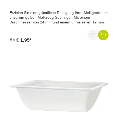
Erzielen Sie eine gründliche Reinigung Ihrer Melkgeräte mit
unserem gelben Melkzeug-Spülfinger. Mit einem
Durchmesser von 24 mm und einem universellen 12 mm
Anschluss passt er problemlos zu ihrem Melkzeug. Dieser
Spülfinger ist die ideale Lösung, um die Sauberkeit und
Effizienz Ihrer Melktechnik zu gewährleisten.Farbe:
Ab
€ 1,95*
hellgelbDurchmesser: 23 mmAnschluss: 12 mm