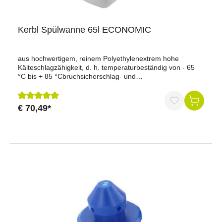
Kerbl Spülwanne 65l ECONOMIC
aus hochwertigem, reinem Polyethylenextrem hohe
Kälteschlagzähigkeit, d. h. temperaturbeständig von - 65
°C bis + 85 °Cbruchsicherschlag- und
stoßfestlebensmittelechtextrem säurebeständigmit glatten
Flächen zur leichten Reinigungvollständiger Auslauf durch
abgeschrägten Wannenbodender Auslauf ist mit Sieb und
€ 70,49*
Durchschnittliche Bewertung von 5 von 5 Sternen
einem Abflussanschlussstück versehenWandkonsole und
Tischgestell aus verzinktem Stahlrohr (nicht im
Lieferumfang enthalten!)bis 95 kg belastbar (auf
Wandkonsole montiert)