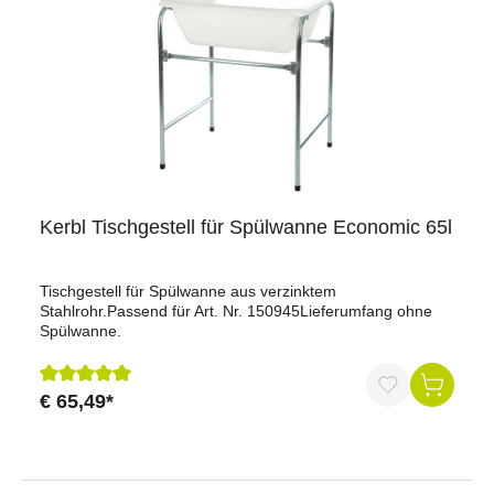
Kerbl Tischgestell für Spülwanne Economic 65l
Tischgestell für Spülwanne aus verzinktem
Stahlrohr.Passend für Art. Nr. 150945Lieferumfang ohne
Spülwanne.
€ 65,49*
Durchschnittliche Bewertung von 5 von 5 Sternen