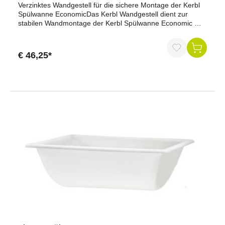
Verzinktes Wandgestell für die sichere Montage der Kerbl
Spülwanne EconomicDas Kerbl Wandgestell dient zur
stabilen Wandmontage der Kerbl Spülwanne Economic mit
100 Litern Fassungsvermögen (Art.-Nr. 150950). Die
verzinkte Ausführung sorgt für eine robuste und langlebige
Befestigung im Stall- und Arbeitsbereich.Vorteile auf einen
€ 46,25*
BlickPassend für die Kerbl Spülwanne Economic 100
lStabile WandmontageVerzinkte MetallausführungRobuste
und langlebige KonstruktionKorrosionsgeschütztFür den
Einsatz im Stall und Arbeitsbereich
geeignetProduktdatenProduktname: Kerbl
WandgestellGeeignet für: Kerbl Spülwanne Economic 100
lPassend für Art.-Nr.: 150950Material: Metall,
verzinktEigenschaftenRobuste KonstruktionVerzinkte
Oberfläche zum Schutz vor KorrosionFür die
Wandmontage konzipiertPassgenaue Ausführung für die
Kerbl Spülwanne Economic 100 lLanglebig und
pflegeleichtLieferumfang1 × Kerbl WandgestellWarum das
Kerbl Wandgestell?Das Kerbl Wandgestell ermöglicht eine
stabile und sichere Befestigung der Kerbl Spülwanne
Economic mit 100 Litern Fassungsvermögen. Die verzinkte
Metallausführung ist robust und widerstandsfähig und
eignet sich für den dauerhaften Einsatz in Stall,
Landwirtschaft und weiteren Arbeitsbereichen.Als
passgenaues Zubehör sorgt das Wandgestell für eine