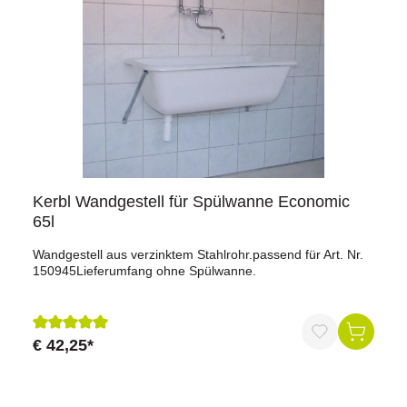
MinutenBiozidprodukte vorsichtig verwenden. Vor
Gebrauch stets Etikett und Produktinformationen
lesen.BAuA-Registriernummer: N-63585
Kerbl Wandgestell für Spülwanne Economic
65l
Wandgestell aus verzinktem Stahlrohr.passend für Art. Nr.
150945Lieferumfang ohne Spülwanne.
€ 42,25*
Durchschnittliche Bewertung von 5 von 5 Sternen