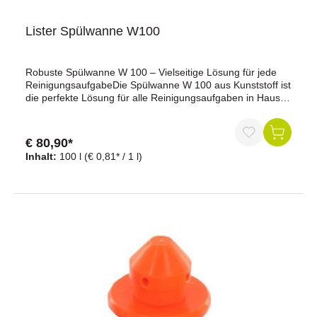
Lister Spülwanne W100
Robuste Spülwanne W 100 – Vielseitige Lösung für jede
ReinigungsaufgabeDie Spülwanne W 100 aus Kunststoff ist
die perfekte Lösung für alle Reinigungsaufgaben in Haus,
Stall oder Gewerbe. Mit einem Fassungsvermögen von ca.
100 Litern bietet sie ausreichend Platz für größere Mengen
Wasser oder Reinigungsmittel. Hergestellt aus
€ 80,90*
hochwertigem, lebensmittelechtem Kunststoff, überzeugt
Inhalt:
100 l
(€ 0,81* / 1 l)
die Wanne durch hohe Elastizität und hervorragende
chemische Beständigkeit. Dank des praktischen Abfluss-
Sets für 1"-Rohr- oder Schlauchanschluss kannst du die
Wanne einfach entleeren und reinigen. Egal, ob in der
Milchküche, Werkstatt oder im landwirtschaftlichen Bereich
– die Spülwanne W 100 ist robust, langlebig und vielseitig
einsetzbar.Vorteile auf einen BlickHergestellt aus
lebensmittelechtem, robustem KunststoffHohe chemische
Beständigkeit und langlebige VerarbeitungGroßes
Fassungsvermögen von ca. 100 LiternIntegriertes Abfluss-
Set für einfachen WasserablaufVielseitig einsetzbar in
Milchküchen, Werkstätten oder landwirtschaftlichen
BetriebenPraktische Maße für einfache Handhabung und