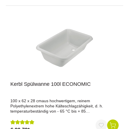
Kerbl Spülwanne 100l ECONOMIC
100 x 62 x 28 cmaus hochwertigem, reinem
Polyethylenextrem hohe Kälteschlagzähigkeit, d. h.
temperaturbeständig von - 65 °C bis + 85
°Cbruchsicherschlag- und stoßfestlebensmittelechtextrem
säurebeständigmit glatten Flächen zur leichten
Reinigungvollständiger Auslauf durch abgeschrägten