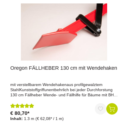
Oregon FÄLLHEBER 130 cm mit Wendehaken
mit verstellbarem Wendehakenaus profilgewalztem
StahlKunststoffgriffunentbehrlich bei jeder Durchforstung
130 cm Fällheber Wende- und Fällhilfe für Bäume mit BHD
35cm
€ 80,70*
Durchschnittliche Bewertung von 5 von 5 Sternen
Inhalt:
1.3 m
(€ 62,08* / 1 m)