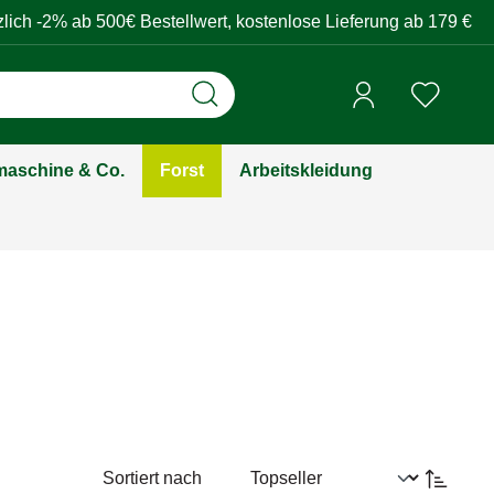
zlich -2% ab 500€ Bestellwert, kostenlose Lieferung ab 179 €
aschine & Co.
Forst
Arbeitskleidung
Sortiert nach