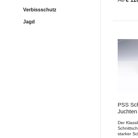
MembranRe
und Leder
Verbissschutz
Bereichgep
Kragenana
Jagd
herausneh
Überkappe
Offroad (
S3Durchtri
Zehensch
Kettensäg
(Schnittsch
orthopädi
EinlagenF
PSS Schn
Juchten
Der Klassi
Schnittsc
starker Sc