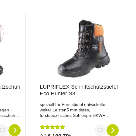
utzschuh
LUPRIFLEX Schnittschutzstiefel
Eco Hunter S3
speziell für Forststiefel entwickelter
gegen
weiter Leisten5 mm tiefes,
itsschuh
forstspezifisches SohlenprofilKWF-
nem:
getestethydrophobiertes
el unter
RindvollnarbenlederAirnet-
n
Futtergepolsterte Faltlasche und
ng von 5 von 5 Sternen
Durchschnittliche Bewertung von 5 von 5 St
Ab
€ 100,79*