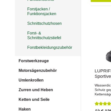
Forstjacken /
Funktionsjacken
Schnittschutzhosen
Forst- &
Schnittschutzstiefel
Forstbekleidungszubehör
Forstwerkzeuge
Motorsägenzubehör
LUPRIFL
Sportiv
Umlenkrollen
Wasserdich
Zurren und Heben
Schutz ge
Kettensäg
schwarze
Ketten und Seile
Veloursle
und atmun
Haken
Durchsch
Ab
€ 12