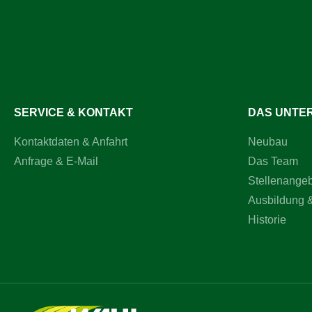
Ösenhoch
Sohlenra
zum Schut
Beschädig
Schutzkap
Perwanger
VibramVer
SERVICE & KONTAKT
DAS UNTE
Kontaktdaten & Anfahrt
Neubau
Anfrage & E-Mail
Das Team
Stellenange
Ausbildung 
Historie