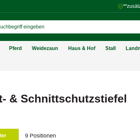
**zusät
Pferd
Weidezaun
Haus & Hof
Stall
Landm
t- & Schnittschutzstiefel
9 Positionen
lter