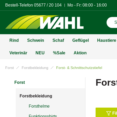
Bestell-Telefon
05677 / 20 104
Mo - Fr: 08:00 - 16:00
Rind
Schwein
Schaf
Geflügel
Haustiere
Veterinär
NEU
%Sale
Aktion
Forst
Forstbekleidung
Forst- & Schnittschutzstiefel
Fors
Forst
Forstbekleidung
Forsthelme
Fi
Funktionsshirts