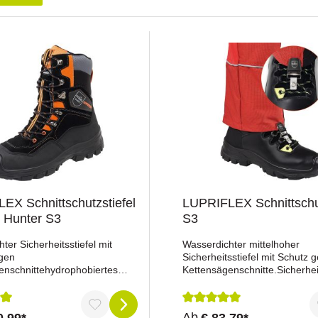
EX Schnittschutzstiefel
LUPRIFLEX Schnittsch
e Hunter S3
S3
ter Sicherheitsstiefel mit
Wasserdichter mittelhoher
gen
Sicherheitsstiefel mit Schutz 
enschnittehydrophobiertes
Kettensägenschnitte.Sicherhe
s
und Schnittschutzstiefel in ei
derSchnittschutzwasserdichte
Funktion als Schnittschutzstief
gsaktive
Verwendung der mitgelieferte
nittliche Bewertung von 5 von 5 Sternen
Durchschnittliche Bewertu
Ab
0,99*
€ 83,79*