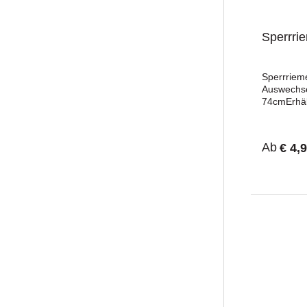
Sperrri
Sperrriem
Auswechse
74cmErhält
oder schw
Ab
€ 4,