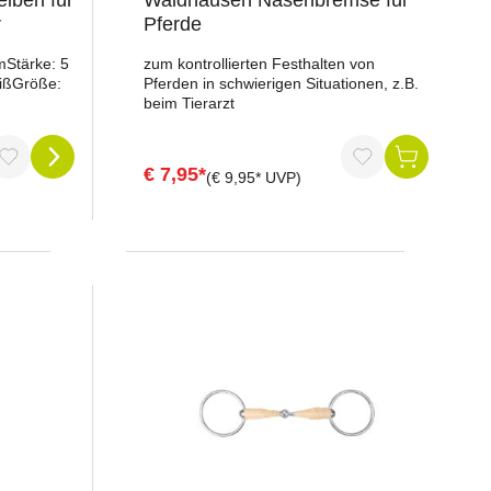
iben für
Waldhausen Nasenbremse für
r
Pferde
Stärke: 5
zum kontrollierten Festhalten von
ißGröße:
Pferden in schwierigen Situationen, z.B.
beim Tierarzt
€ 7,95*
(€ 9,95* UVP)