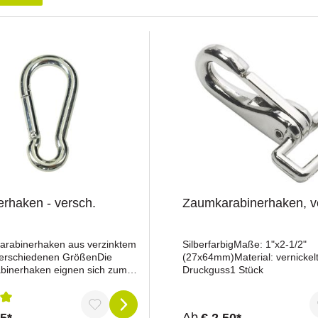
erhaken - versch.
Zaumkarabinerhaken, ve
arabinerhaken aus verzinktem
SilberfarbigMaße: 1"x2-1/2"
 verschiedenen GrößenDie
(27x64mm)Material: vernickel
abinerhaken eignen sich zum
Druckguss1 Stück
Verbinden, Befestigen und
 verschiedenster
e in Stall, Landwirtschaft,
nittliche Bewertung von 5 von 5 Sternen
Ab
55*
€ 2,50*