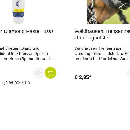
r Diamond Paste - 100
Waldhausen Trensenz
Unterlegpolster
chafft neuen Glanz und
Waldhausen Trensenzaum
tideal für Gebisse, Sporen,
Unterlegpolster – Schutz & Ko
l und Beschlägehautfreundlich
empfindliche PferdeDas Wald
mittelechtenthält mikrofeine
Trensenzaum Unterlegpolster 
erfrei von DuftstoffenInhalt:
zuverlässigen Schutz vor Dru
Scheuerstellen und sorgt für
€ 2,95*
zusätzlichen Komfort unter d
1 l
(€ 99,90* / 1 l)
Trensenzaum.Gefertigt aus ru
Schaum, bleibt das Polster sic
und Stelle und passt sich opti
Konturen des Pferdekopfes an
für empfindliche Pferde oder s
genutzte Zaumzeuge.Das Polst
sich einfach anbringen, schütz
empfindliche Stellen und trägt
einer gleichmäßigen Druckvert