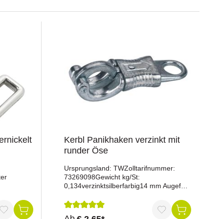
rnickelt
Kerbl Panikhaken verzinkt mit
runder Öse
Ursprungsland: TWZolltarifnummer:
ter
73269098Gewicht kg/St:
0,134verzinktsilberfarbig14 mm Augefür
Anbindeseile1 Stück
Durchschnittliche Bewertung von 5 von 5 St
Ab
€ 2,65*