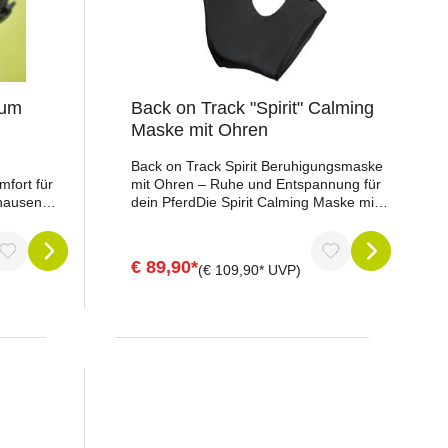
aum
Back on Track "Spirit" Calming
Maske mit Ohren
Back on Track Spirit Beruhigungsmaske
mfort für
mit Ohren – Ruhe und Entspannung für
hausen
dein PferdDie Spirit Calming Maske mit
bietet
Ohren von Back on Track wurde speziell
ck- und
entwickelt, um nervöse oder
angespannte Pferde sanft zu beruhigen.
€ 89,90*
(€ 109,90* UVP)
em
Durch das hochelastische, weiche
tschfestem
Material schmiegt sich die Maske
her an Ort
angenehm an den Pferdekopf an und
mal an die
bietet gleichzeitig eine maximale
 – ideal
Bewegungsfreiheit. In die Fasern ist die
tark
bewährte Welltex®-Technologie
er lässt
eingearbeitet, die die Durchblutung
t gezielt
fördern und so muskuläre
 damit zu
Verspannungen im Gesicht gezielt lösen
eilung bei.
kann.Die Maske überzeugt nicht nur