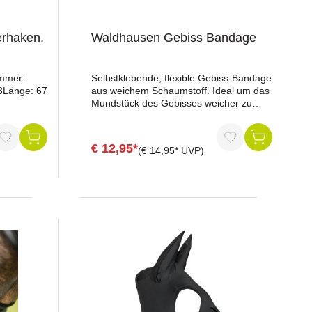
rhaken,
Waldhausen Gebiss Bandage
ummer:
Selbstklebende, flexible Gebiss-Bandage
3Länge: 67
aus weichem Schaumstoff. Ideal um das
Mundstück des Gebisses weicher zu
machen. Anwendbar für jedes Gebiss.Je
nach Größe des Gebisses wird ein Stück
von etwa 10 bis 15 cm von der Bandage
€ 12,95*
(€ 14,95* UVP)
abgeschnitten. Begonnen wird an der
Außenseite, danach wird zur Innenseite
des Gebisses gewickelt und danach
wieder zur Außenseite zurück.Die
Bandage sollte so fest wie möglch
gewickelt werden. Nach Bedarf kann
eine weitere Schicht für eine zusätzliche
Weichheit hinzugefügt werden. Eine
Packung enthält ein Bit-Bandage von 3,8
cm x 140 cm.Maße: 3,8 cm x 140 cm