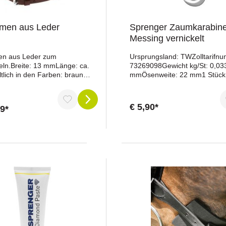
emen aus Leder
Sprenger Zaumkarabine
Messing vernickelt
en aus Leder zum
Ursprungsland: TWZolltarifn
ln.Breite: 13 mmLänge: ca.
73269098Gewicht kg/St: 0,03
lich in den Farben: braun
mmÖsenweite: 22 mm1 Stück
arz
€ 5,90*
99*