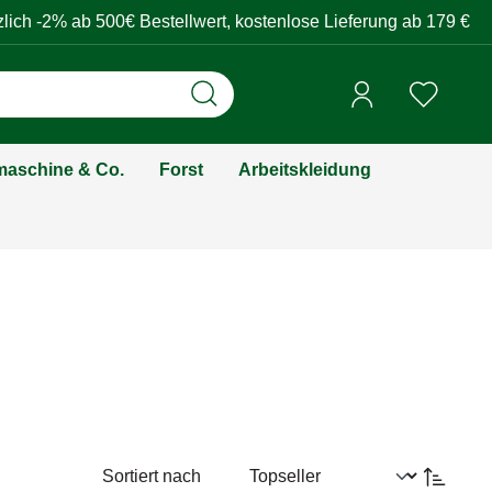
zlich -2% ab 500€ Bestellwert, kostenlose Lieferung ab 179 €
aschine & Co.
Forst
Arbeitskleidung
Sortiert nach