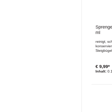
Sprenge
ml
reinigt, s
konservier
Steigbüge
und lebens
Polierkörp
100 ml
€ 9,99*
Inhalt:
0.