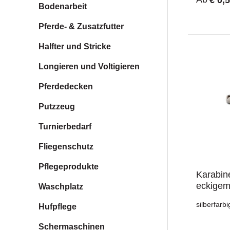
Werkstatt 
Bodenarbeit
Metallausf
zuverlässi
Pferde- & Zusatzfutter
für den tä
ausgelegt.
Halfter und Stricke
BlickRobu
MetallVer
Longieren und Voltigieren
vor Korros
einsetzbar
Aushängen
Pferdedecken
verschiede
Stall, Hof
Putzzeug
FreizeitPr
MetallObe
Turnierbedarf
Verarbeit
Oberfläch
Fliegenschutz
SchließenF
Befestigu
Pflegeprodukte
geeignetV
Karabin
Ausführun
eckigem
Waschplatz
× 40 mmMa
mmMateria
silberfar
mmMateria
Hufpflege
mmMateria
mmMateria
Schermaschinen