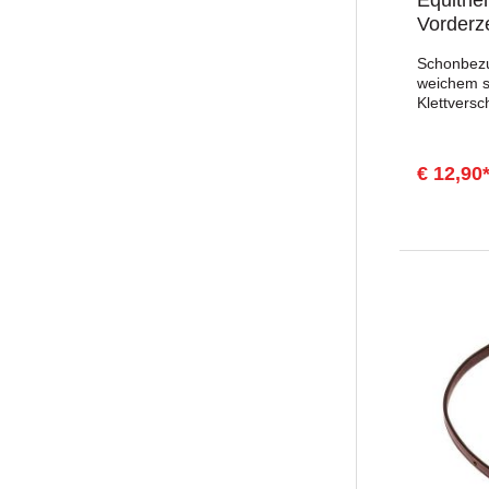
Equithè
Vorderz
Schonbezu
weichem s
Klettversc
Scheuerste
100 % Poly
€ 12,90