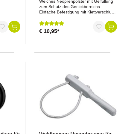
Weiches Neoprenpolster mit Gelfüllung
zum Schutz des Genickbereichs.
Einfache Befestigung mit Klettverschluss
Auch als Nasenriemenschoner
verwendbarFarbe: schwarz
€ 10,95*
Durchschnittliche Bewertung von 5 von 5 St