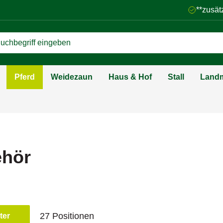
**zusät
Pferd
Weidezaun
Haus & Hof
Stall
Landm
ehör
27 Positionen
lter