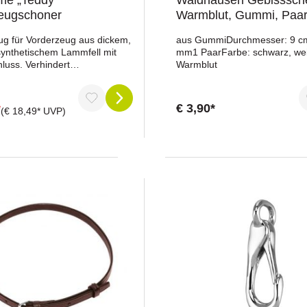
me „Teddy"
Waldhausen Gebisssche
eugschoner
Warmblut, Gummi, Paa
g für Vorderzeug aus dickem,
aus GummiDurchmesser: 9 cm
ynthetischem Lammfell mit
mm1 PaarFarbe: schwarz, we
hluss. Verhindert
Warmblut
llen an der Brust.Material:
ester.Pflegeleicht.
€ 3,90*
*
(€ 18,49* UVP)