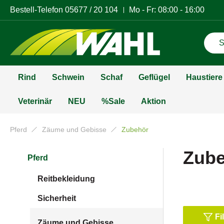
Bestell-Telefon
05677 / 20 104
Mo - Fr: 08:00 - 16:00
Rind
Schwein
Schaf
Geflügel
Haustiere
Veterinär
NEU
%Sale
Aktion
Pferd
Zäume und Gebisse
Zubehör
Zub
Pferd
Reitbekleidung
Sicherheit
Fi
Zäume und Gebisse