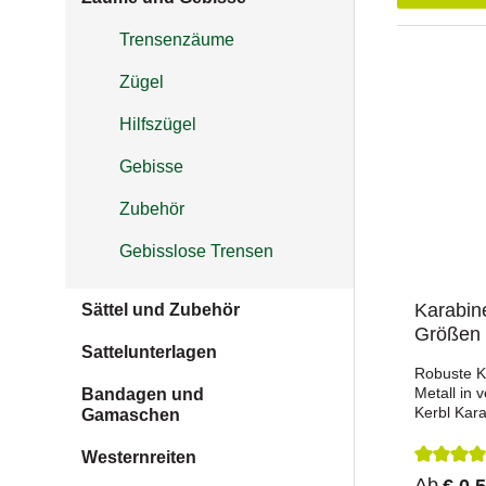
Trensenzäume
Zügel
Hilfszügel
Gebisse
Zubehör
Gebisslose Trensen
Karabin
Sättel und Zubehör
Größen
Sattelunterlagen
Robuste K
Metall in
Bandagen und
Kerbl Kar
Gamaschen
schnellen 
Einhängen
Westernreiten
Gegenständ
Durchsch
Ab
€ 0,