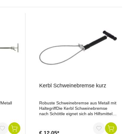
Kerbl Schweinebremse kurz
fMetall
Robuste Schweinebremse aus Metall mit
HaltegriffDie Kerbl Schweinebremse
nach Schöttle eignet sich als Hilfsmittel
zur Fixierung von Schweinen bei
veterinärmedizinischen Untersuchungen
und Behandlungen. Die kurze
€ 12,05*