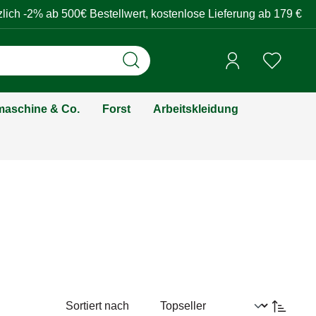
zlich -2% ab 500€ Bestellwert, kostenlose Lieferung ab 179 €
aschine & Co.
Forst
Arbeitskleidung
Sortiert nach