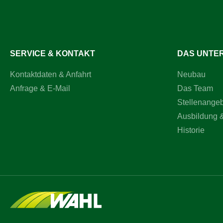
die Kerbl
Kerbl Sch
den zuverl
Schweineha
Konstrukti
Lebensdau
SERVICE & KONTAKT
DAS UNTE
sichere H
Anwendung
Kontaktdaten & Anfahrt
Neubau
Ausführung
den regel
Anfrage & E-Mail
Das Team
Einsatz un
Werkzeug i
Stellenange
und Ihre A
Ausbildung 
Schweineh
Schweine
Historie