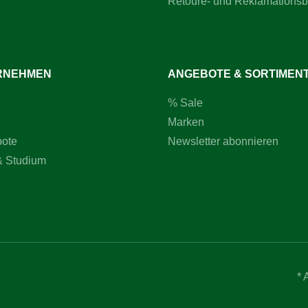
Retoure- und Reklamations
 Schweinekrampenzange?Die
weinekrampenzange wurde für
ässigen Einsatz in der
ltung entwickelt. Die robuste
on sorgt für eine lange
er und unterstützt eine
RNEHMEN
ANGEBOTE & SORTIMEN
andhabung bei der
.Dank der stabilen
% Sale
 eignet sich die Zange für
mäßigen professionellen
Marken
d ist ein zuverlässiges
m Stallalltag.Jetzt bestellen
bote
Newsletter abonnieren
rbeitsausstattung für die
& Studium
altung mit einer robusten
krampenzange ergänzen.
* 