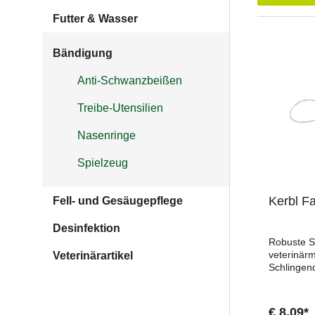
Futter & Wasser
Bändigung
Anti-Schwanzbeißen
Treibe-Utensilien
Nasenringe
Spielzeug
Kerbl F
Fell- und Gesäugepflege
Desinfektion
Robuste S
veterinärm
Veterinärartikel
Schlingen
sicheren F
veterinärm
Ausführung
€ 8,09*