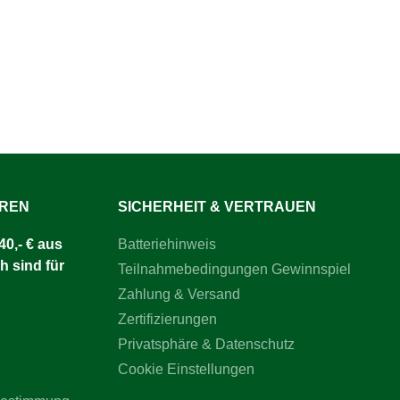
Lebensdauer im täglichen Einsatz.Der
integrierte Haltegriff ermöglicht eine
sichere Handhabung. Durch die kurze
Bauform eignet sich die
Schweinebremse als praktisches
Hilfsmittel bei der Fixierung von
Schweinen während
veterinärmedizinischer
Maßnahmen.Jetzt bestellen und Ihre
veterinärmedizinische Ausrüstung mit
einer robusten Kerbl Schweinebremse
nach Schöttle ergänzen.
UREN
SICHERHEIT & VERTRAUEN
0,- € aus
Batteriehinweis
h sind für
Teilnahmebedingungen Gewinnspiel
Zahlung & Versand
Zertifizierungen
Privatsphäre & Datenschutz
Cookie Einstellungen