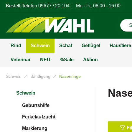
Bestell-Telefon
05677 / 20 104
Mo - Fr: 08:00 - 16:00
Rind
Schwein
Schaf
Geflügel
Haustiere
Veterinär
NEU
%Sale
Aktion
Schwein
Bändigung
Nasenringe
Nase
Schwein
Geburtshilfe
Ferkelaufzucht
Fi
Markierung