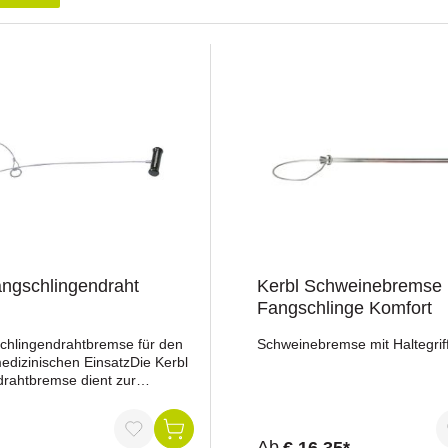
angschlingendraht
Kerbl Schweinebremse
Fangschlinge Komfort
chlingendrahtbremse für den
Schweinebremse mit Haltegrif
edizinischen EinsatzDie Kerbl
drahtbremse dient zur
ixierung im
edizinischen Bereich. Die
 mit starkem Draht sorgt für
Ab
€ 16,35*