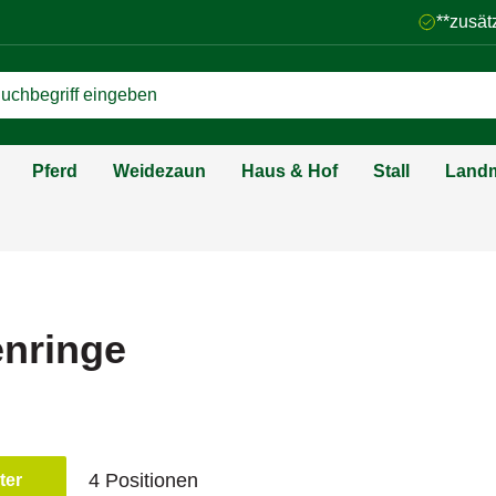
**zusät
Pferd
Weidezaun
Haus & Hof
Stall
Landm
nringe
4 Positionen
lter