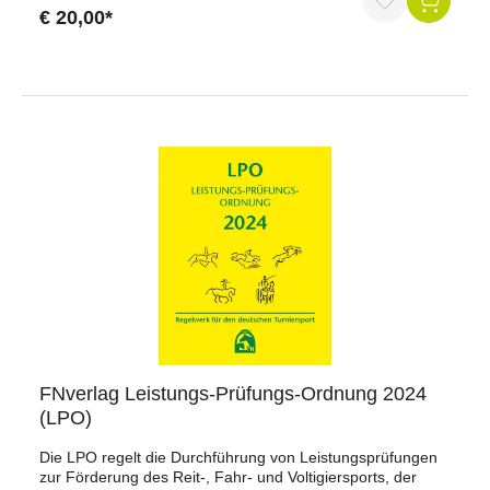
Vielseitigkeitsprüfungen. Die Ausgabe von 2018 wurde
€ 20,00*
umfangreich überarbeitet. NEU sind unter anderem die
Dressurpferdeprüfung Kl. S und auch die
Dressurreiterprüfung Kl. S. Zudem sind die
Dressurreiterprüfungen und einige Aufgaben bei den
Dressurprüfungen der Klassen A, L, M und S geändert und
um neue Aufgaben ergänzt worden. Im Bereich der
Stilspringen ist ein neues Angebot für Stilspringprüfungen
mit vorgegebenen Modulen in den Klassen E bis M mit
entsprechenden Anforderungsprofilen geschaffen worden.
Die Vielseitigkeitsaufgaben wurden in den Klassen E und A
neu konzipiert. ISBN: 978-3-88542-964-7Auflage: Ausgabe
2024Umfang: 400 Seiten mit AusklapptafelFormat: 136,5 x
185 mmHerausgeber: Deutsche Reiterliche Vereinigung
e.V. (FN)
FNverlag Leistungs-Prüfungs-Ordnung 2024
(LPO)
Die LPO regelt die Durchführung von Leistungsprüfungen
zur Förderung des Reit-, Fahr- und Voltigiersports, der