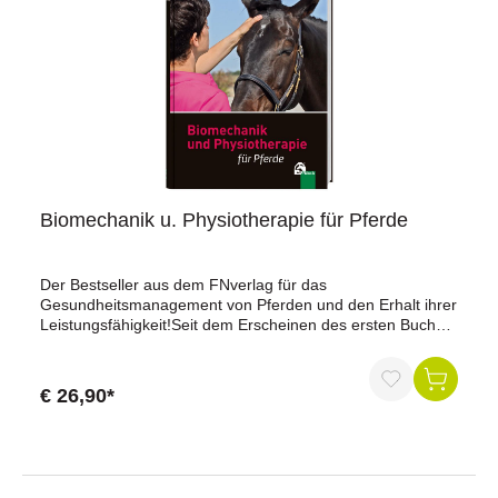
Biomechanik u. Physiotherapie für Pferde
Der Bestseller aus dem FNverlag für das
Gesundheitsmanagement von Pferden und den Erhalt ihrer
Leistungsfähigkeit!Seit dem Erscheinen des ersten Buches
"Physiotherapie für Pferde" im Jahr 2000 hat das Wissen
auf dem Gebiet der Physiotherapie ständig zugenommen.
Inzwischen ist diese Therapieform zu einem wichtigen
€ 26,90*
Bestandteil des Gesundheitsmanagements für Pferde
geworden. Dies hat die Autorin erneut motiviert, auch ihr
zweites Buch (2009) zu überarbeiten und großzügig um
eigene Erfahrungen und neu erworbenes Wissen zu
ergänzen.Hauptbestandteil des Buches ist der ausführliche