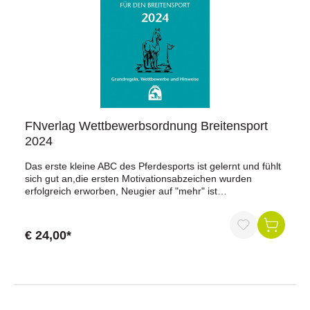
fühlen.InformationenISBN: 978-3-88542-723-0Auflage: 5.
Auflage 2013Umfang: 192 Seiten, mit zahlreichen
AbbildungenFormat: 168 x 240 mm, kt.
BroschurausgabeHerausgeber: Deutsche Reiterliche
Vereinigung e.V. (FN)
FNverlag Wettbewerbsordnung Breitensport
2024
Das erste kleine ABC des Pferdesports ist gelernt und fühlt
sich gut an,die ersten Motivationsabzeichen wurden
erfolgreich erworben, Neugier auf "mehr" ist
entstanden!Wie kann das Können jetzt angewendet,
ausprobiert, getestet werden? Wo kann der
Pferdesportbegeisterte jetzt weitere Ideen erhalten, in
€ 24,00*
welche Richtung(en) kann es in der gemeinsamen Freizeit
und Ausbildung mit dem Pferd nun weitergehen?Das
richtige Angebot: die WBO!Die ab 1. Januar 2024 gültige
und neu überarbeitete "Wettbewerbsordnung für den
Breitensport" ist eine "Bedienungsanleitung" für die ersten
Starts in Wettbewerben. Sie ist - sowohl für den