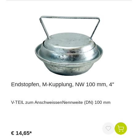
6,0 bar - 5,0 kg160 mm - 9,4 mm - 640 mm - 2,0 bar - 6,0
bar - 5,6 kg204 mm - 13,0 mm - 800 mm - 1,5 bar - 4,5 bar
- 9,5 kg
Endstopfen, M-Kupplung, NW 100 mm, 4''
V-TEIL zum AnschweissenNennweite (DN) 100 mm
€ 14,65*