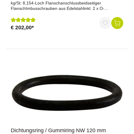
kg/St: 8,154-Loch Flanschanschlussbeidseitiger
FlanschImbusschrauben aus Edelstahlinkl. 2 x O-
RingeOriginal MZ (METALTECNICA Zanolo)Material:
Messing
€ 202,00*
Durchschnittliche Bewertung von 5 von 5 Sternen
Dichtungsring / Gummiring NW 120 mm