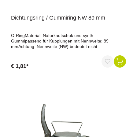
Dichtungsring / Gummiring NW 89 mm
O-RingMaterial: Naturkautschuk und synth.
Gummipassend für Kupplungen mit Nennweite: 89
mmAchtung: Nennweite (NW) bedeutet nicht
Durchmesser.Stärke: 14 mmAußendurchmesser: 139
mmOrig. Perrot =========BEACHTE: System Perrot ist
nicht Orig. Perrot
€ 1,81*
!!!=======================================