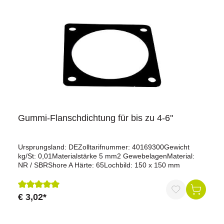
Gummi-Flanschdichtung für bis zu 4-6''
Ursprungsland: DEZolltarifnummer: 40169300Gewicht
kg/St: 0,01Materialstärke 5 mm2 GewebelagenMaterial:
NR / SBRShore A Härte: 65Lochbild: 150 x 150 mm
€ 3,02*
Durchschnittliche Bewertung von 5 von 5 Sternen