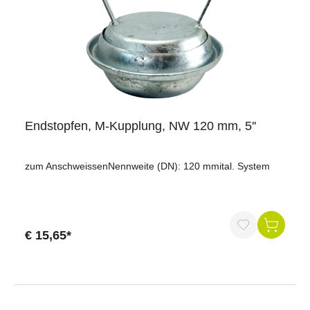
Landwirtschaft ist ACTIVE NS auch für Biogasanlagen
vorgesehen. Die Anwendung kann die Gasproduktion um
bis zu 10 % erhöhen. Mit einer Dosierung von 20 g pro m³
Gülle reicht ein 10-kg-Gebinde für 500 m³ Gülle.Jetzt
bestellen und ACTIVE NS gemäß Dosierempfehlung in die
Gülleaufbereitung integrieren.
Endstopfen, M-Kupplung, NW 120 mm, 5''
zum AnschweissenNennweite (DN): 120 mmital. System
€ 15,65*