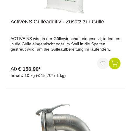
ActiveNS Gülleadditiv - Zusatz zur Gülle
ACTIVE NS wird in der Güllewirtschaft eingesetzt, indem es
in die Gülle eingemischt oder im Stall in die Spalten
gestreut wird, um die Gülleaufbereitung im laufenden
Betrieb zu unterstützen.Vorteile auf einen BlickBindet
Ammoniak (NH³): Reduziert die Geruchsemission im Stall
und beim Ausbringen um bis zu 45 %.Verbesserte
Ab
€ 156,99*
Homogenität: Verringert Schwimmschicht und
Bodensatz.Weniger Rührbedarf: Durch gleichmäßigere
Inhalt:
10 kg
(€ 15,70* / 1 kg)
Güllestruktur kann der Arbeitsaufwand sinken.Reduzierte
Ablagerungen: Weniger Rückstände in
Güllekanälen.Stickstoffbindung: Bindung von Stickstoff in
der Gülle.Für Biogasanlagen geeignet: Kann die
Gasproduktion um bis zu 10 % erhöhen.Im belegten Stall
einsetzbar: Ungefährlich für Mensch und
Tier.ProduktdatenProduktart: Gülleaktivator /
GüllezusatzmittelBasis: reine NaturprodukteWirkprinzip:
Lehmmineralien mit hohem IonenaustauscheffektBindet:
Ammoniak (NH³)Emissionsreduktion: bis zu 45 %