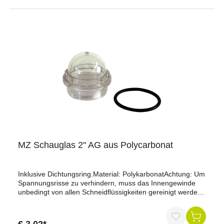
MZ Schauglas 2" AG aus Polycarbonat
Inklusive Dichtungsring.Material: PolykarbonatAchtung: Um
Spannungsrisse zu verhindern, muss das Innengewinde
unbedingt von allen Schneidflüssigkeiten gereinigt werden.
Der Kontakt mit flüssigem Schutzlack muss unbedingt
vermieden werden. Reinigung mit Dampfstrahler
keinesfalls über 70 °C.Original MZ/METALTECNICA