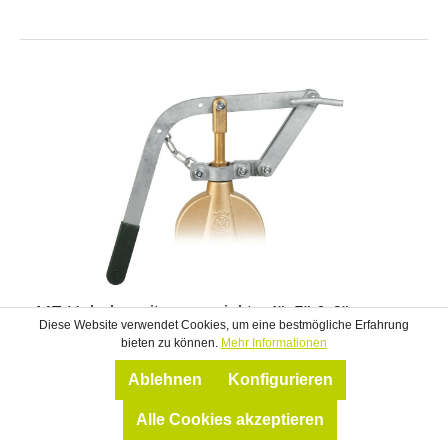
MZ Hebelgarnitur , verzinkt - 4", 5" & 6"
Diese Website verwendet Cookies, um eine bestmögliche Erfahrung
bieten zu können.
Mehr Informationen
Ursprungsland: ITZolltarifnummer: 84368090Gewicht
Ablehnen
Konfigurieren
kg/St: 2,602Original MZ (METALTECNICA Zanolo)
Alle Cookies akzeptieren