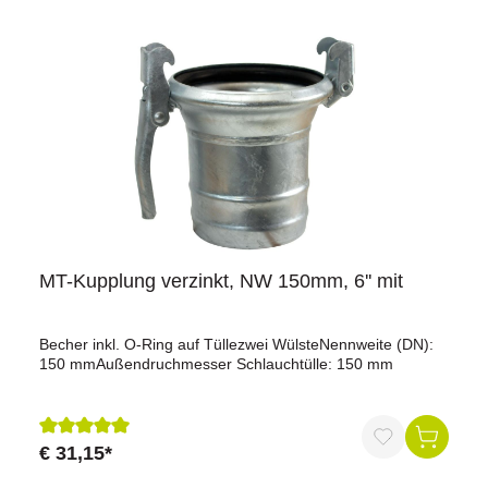
MT-Kupplung verzinkt, NW 150mm, 6'' mit
Becher inkl. O-Ring auf Tüllezwei WülsteNennweite (DN):
150 mmAußendruchmesser Schlauchtülle: 150 mm
€ 31,15*
Durchschnittliche Bewertung von 5 von 5 Sternen