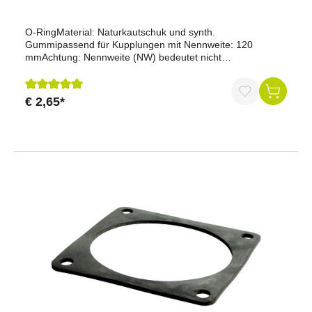
O-RingMaterial: Naturkautschuk und synth.
Gummipassend für Kupplungen mit Nennweite: 120
mmAchtung: Nennweite (NW) bedeutet nicht
Durchmesser.Stärke: 15 mmAußendurchmesser: 170
mmItal. System
€ 2,65*
Durchschnittliche Bewertung von 5 von 5 Sternen