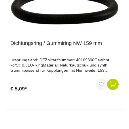
Dichtungsring / Gummiring NW 159 mm
Ursprungsland: DEZolltarifnummer: 40169300Gewicht
kg/St: 0,31O-RingMaterial: Naturkautschuk und synth.
Gummipassend für Kupplungen mit Nennweite: 159
mmAchtung: Nennweite (NW) bedeutet nicht
Durchmesser.Stärke: 22 mmAußendurchmesser: 222
mmOrig. Perrot =========BEACHTE: System Perrot ist
€ 5,09*
nicht Orig. Perrot
!!!=======================================