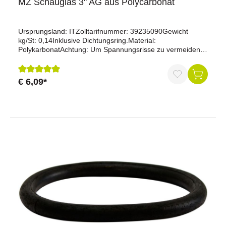
MZ Schauglas 3'' AG aus Polycarbonat
Ursprungsland: ITZolltarifnummer: 39235090Gewicht
kg/St: 0,14Inklusive Dichtungsring.Material:
PolykarbonatAchtung: Um Spannungsrisse zu vermeiden,
muss das Innengewinde unbedingt von allen
Schneidflüssigkeiten gereinigt werden. Der Kontakt mit
flüssigem Schutzlack muss unbedingt vermieden werden.
€ 6,09*
Durchschnittliche Bewertung von 5 von 5 Sternen
Reinigung mit Dampfstrahler keinesfalls über 70
°C.Original MZ/METALTECNICA