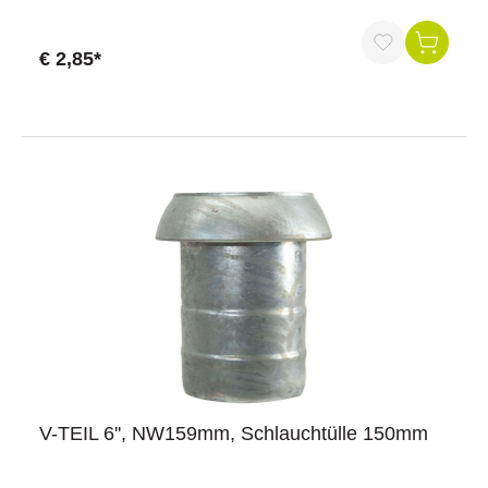
mmAchtung: Nennweite (NW) bedeutet nicht
Durchmesser.Stärke: 15 mmAußendurchmesser: 205
mmItal. System
€ 2,85*
V-TEIL 6'', NW159mm, Schlauchtülle 150mm