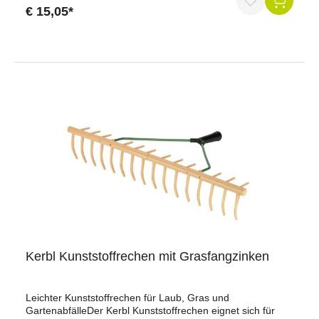
€ 15,05*
Durchschnittliche Bewertung von 5 von 5 Sternen
Kerbl Kunststoffrechen mit Grasfangzinken
Leichter Kunststoffrechen für Laub, Gras und
GartenabfälleDer Kerbl Kunststoffrechen eignet sich für