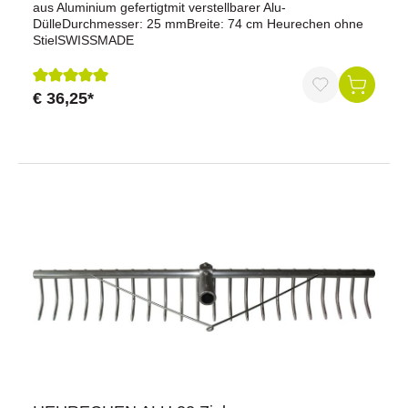
aus Aluminium gefertigtmit verstellbarer Alu-
DülleDurchmesser: 25 mmBreite: 74 cm Heurechen ohne
StielSWISSMADE
€ 36,25*
Durchschnittliche Bewertung von 5 von 5 Sternen