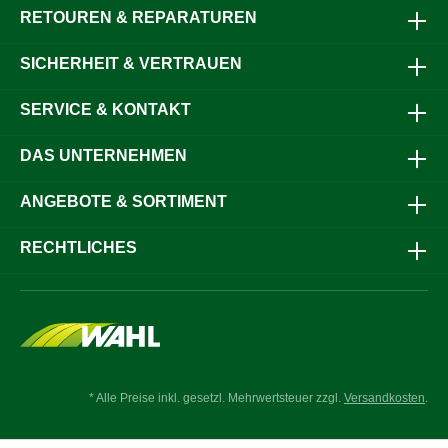
cm Arbeitsbreite und 28 Zinken sowie 131 cm Arbeitsbreite
RETOUREN & REPARATUREN
und 32 Zinken entwickelt.Als passgenaues Original-
Ersatzteil lässt sich der Ziehgriff einfach montieren und
SICHERHEIT & VERTRAUEN
trägt dazu bei, die Einsatzbereitschaft des
Handschlepprechens langfristig zu erhalten.Jetzt bestellen
und Ihren Kerbl Handschlepprechen mit einem passenden
SERVICE & KONTAKT
Original-Ziehgriff ausstatten.
DAS UNTERNEHMEN
ANGEBOTE & SORTIMENT
RECHTLICHES
* Alle Preise inkl. gesetzl. Mehrwertsteuer zzgl.
Versandkosten
.