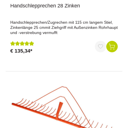
Handschlepprechen 28 Zinken
Handschlepprechen/Zugrechen mit 115 cm langem Stiel,
Zinkenlänge 25 cmmit Ziehgriff mit Außenzinken Rohrhaupt
und -verstrebung vermufft
€ 135,34*
Durchschnittliche Bewertung von 5 von 5 Sternen