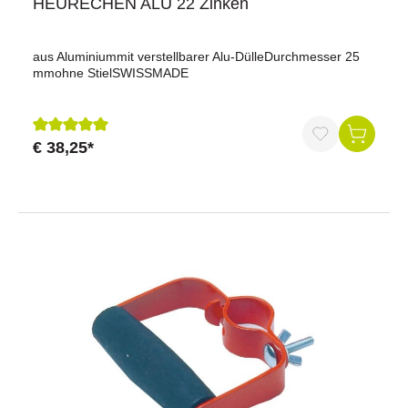
HEURECHEN ALU 22 Zinken
aus Aluminiummit verstellbarer Alu-DülleDurchmesser 25
mmohne StielSWISSMADE
€ 38,25*
Durchschnittliche Bewertung von 5 von 5 Sternen