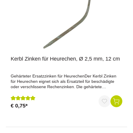
Kerbl Zinken für Heurechen, Ø 2,5 mm, 12 cm
Gehärteter Ersatzzinken für HeurechenDer Kerbl Zinken
für Heurechen eignet sich als Ersatzteil für beschädigte
oder verschlissene Rechenzinken. Die gehärtete
Ausführung sorgt für eine hohe Stabilität und
Verschleißfestigkeit und unterstützt eine zuverlässige
Aufnahme von Heu und anderem Grünfutter.Vorteile auf
€ 0,75*
Durchschnittliche Bewertung von 5 von 5 Sternen
einen BlickPassend für HeurechenGehärtete
AusführungHohe Stabilität und
VerschleißfestigkeitEinfacher AustauschFür den
regelmäßigen Einsatz geeignetRobuste
VerarbeitungProduktdatenProduktname: Kerbl Zinken für