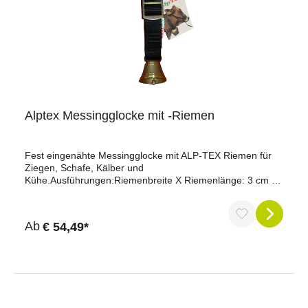
Alptex Messingglocke mit -Riemen
Fest eingenähte Messingglocke mit ALP-TEX Riemen für
Ziegen, Schafe, Kälber und
Kühe.Ausführungen:Riemenbreite X Riemenlänge: 3 cm x
55 cm / Glockendurchmesser: 60 mmRiemenbreite X
Riemenlänge: 4 cm x 60 cm / Glockendurchmesser: 70
mmRiemenbreite X Riemenlänge: 4 cm x 105 cm /
Ab
€ 54,49*
Glockendurchmesser: 70 mmRiemenbreite X
Riemenlänge: 5 cm x 115 cm / Glockendurchmesser: 90
mmRiemenbreite X Riemenlänge: 6 cm x 115 cm /
Glockendurchmesser: 110 mmRiemenbreite X
Riemenlänge: 8 cm x 115 cm / Glockendurchmesser: 150
mm