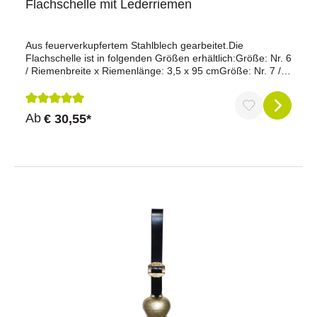
Flachschelle mit Lederriemen
Aus feuerverkupfertem Stahlblech gearbeitet.Die
Flachschelle ist in folgenden Größen erhältlich:Größe: Nr. 6
/ Riemenbreite x Riemenlänge: 3,5 x 95 cmGröße: Nr. 7 /
Riemenbreite x Riemenlänge: 4,0 cm x 105,0 cmGröße: Nr.
8 / Riemenbreite x Riemenlänge: 5,0 cm x 115,0 cmGröße:
Nr. 9 / Riemenbreite x Riemenlänge: 6,0 cm x 125,0
Durchschnittliche Bewertung von 5 von 5 Sternen
Ab
€ 30,55*
cmGröße: Nr.10 / Riemenbreite x Riemenlänge: 6,0 cm x
125,0 cmGröße: Nr.12 / Riemenbreite x Riemenlänge: 8,0
cm x 125,0 cm