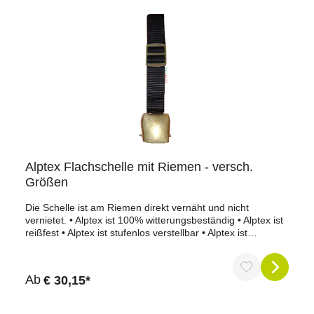
Alptex Flachschelle mit Riemen - versch.
Größen
Die Schelle ist am Riemen direkt vernäht und nicht
vernietet. • Alptex ist 100% witterungsbeständig • Alptex ist
reißfest • Alptex ist stufenlos verstellbar • Alptex ist
hautfreundlich (kein Reiben) • Alptex ist auswaschbar und
pflegeleicht (einfach nass ausbürsten) • Alptex ist in allen
passenden Riemenbreiten erhältlich • Patentierte
Ab
€ 30,15*
SchnalleDie Flachschelle ist in folgenden Größen
erhältlich:Riemenbreite x Riemenlänge: 3 x 55 cm /
Maulweite: 50 mm Riemenbreite x Riemenlänge: 4 x 60 cm