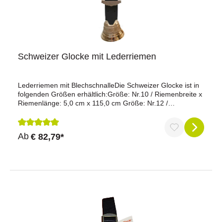
Schweizer Glocke mit Lederriemen
Lederriemen mit BlechschnalleDie Schweizer Glocke ist in
folgenden Größen erhältlich:Größe: Nr.10 / Riemenbreite x
Riemenlänge: 5,0 cm x 115,0 cm Größe: Nr.12 /
Riemenbreite x Riemenlänge: 5,0 cm x 115,0 cmGröße:
Nr.14 / Riemenbreite x Riemenlänge: 6,0 cm x 125,0
cmGröße: Nr.16 / Riemenbreite x Riemenlänge: 7,0 cm x
Durchschnittliche Bewertung von 5 von 5 Sternen
Ab
€ 82,79*
125,0 cmGröße: Nr.18 / Riemenbreite x Riemenlänge: 10,0
cm x 125,0 cm