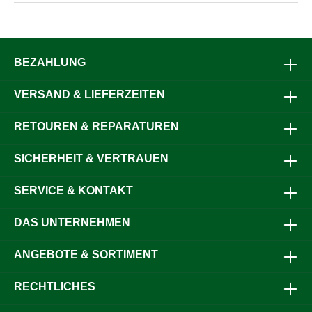
Glocke: 134 mm x 126 mm (HxB)Riemenbreite x
Riemenlänge: 7 cm x 115 cm / Glocke: 152 mm x 140 mm
(HxB)Riemenbreite x Riemenlänge: 8 cm x 115 cm /
Glocke: 162 mm x 155 mm (HxB)
BEZAHLUNG
VERSAND & LIEFERZEITEN
RETOUREN & REPARATUREN
SICHERHEIT & VERTRAUEN
SERVICE & KONTAKT
DAS UNTERNEHMEN
ANGEBOTE & SORTIMENT
RECHTLICHES