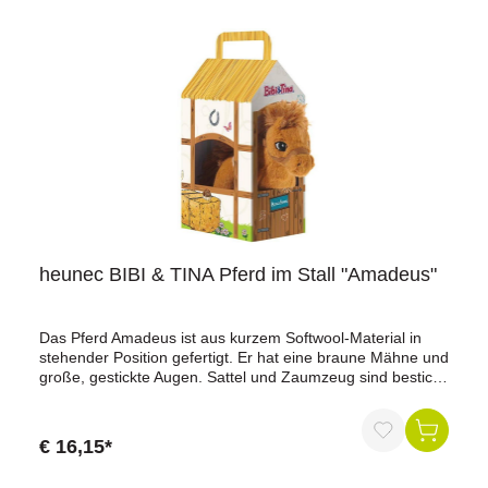
heunec BIBI & TINA Pferd im Stall "Amadeus"
Das Pferd Amadeus ist aus kurzem Softwool-Material in
stehender Position gefertigt. Er hat eine braune Mähne und
große, gestickte Augen. Sattel und Zaumzeug sind bestickt.
Das Pferd ist weich gefüllt. Dazu gibts einen dekorative
Stall aus Pappe damit Amadeus immer bequem
mitgenommen werden kann.Weitere Details:Größe: 17
€ 16,15*
cmwaschbar bei 30° CAltersempfehlung: ab 0 Monaten