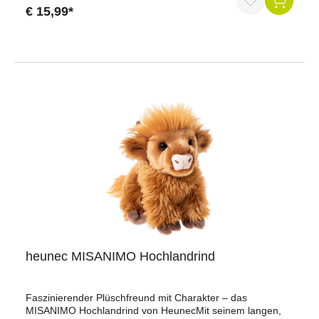
einfach köstlich! Das schwarz-weiß gefleckte Fell dieser
€ 15,99*
besonders hübschen Alpenbewohnerin aus hochwertigem
Plüsch glänzt wie frisch gestriegelt. Vielleicht wurde sie
gerade für den Almauftrieb herausgeputzt? Und ihre
großen, braunen Augen blicken so sanft und freundlich. Sie
möchte ihren Kuschelfreunden gerne von ihren
faszinierenden Abenteuern hoch oben in den Alpen
erzählen...Weitere Details:Größe: 25 cmwaschbar bei 30°
CAltersempfehlung: ab 0 Monaten
heunec MISANIMO Hochlandrind
Faszinierender Plüschfreund mit Charakter – das
MISANIMO Hochlandrind von HeunecMit seinem langen,