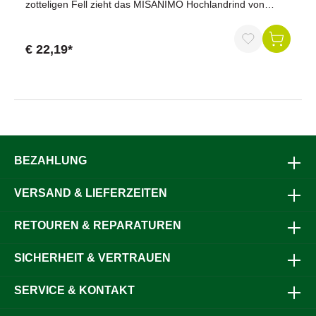
zotteligen Fell zieht das MISANIMO Hochlandrind von
Heunec alle Blicke auf sich. Inspiriert vom robusten
Hochlandrind aus Schottland, bringt dieses
außergewöhnliche Kuscheltier Abenteuerlust und
€ 22,19*
Gemütlichkeit ins Kinderzimmer – ein ideales Geschenk für
kleine und große Entdecker!Vorteile auf einen
BlickKuschelig weich und anschmiegsamLiebevolles
Design mit zotteligem FellHochwertige Verarbeitung und
langlebigPerfekte Größe zum Spielen und LiebhabenTolles
Geschenk für Tierfreunde ProduktdatenTierart:
HochlandrindGröße: 24 cmFarbe: BraunMaterial: Weich
gefülltPosition: SitzendBesonderheiten: Zotteliges Fell,
putziges AussehenLieferumfang1x MISANIMO
BEZAHLUNG
Hochlandrind von Heunec (Plüschtier, 24 cm)Warum unser
MISANIMO Hochlandrind? Dieses Plüschtier ist mehr als
VERSAND & LIEFERZEITEN
nur ein Spielgefährte – es ist ein treuer Begleiter für wilde
Fantasiereisen und gemütliche Momente. Das
hochwertige, langhaarige Fell und die auffälligen Hörner
RETOUREN & REPARATUREN
machen es zu einem echten Hingucker. Dank seiner
robusten Verarbeitung begleitet es Kinder zuverlässig
SICHERHEIT & VERTRAUEN
durch jedes Abenteuer – drinnen wie draußen.Jetzt
bestellen und das Flair der Highlands ins Kinderzimmer
holen!
SERVICE & KONTAKT