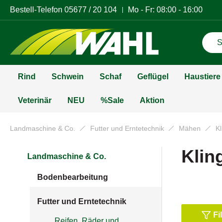
Bestell-Telefon
05677 / 20 104
Mo - Fr: 08:00 - 16:00
Rind
Schwein
Schaf
Geflügel
Haustiere
Veterinär
NEU
%Sale
Aktion
Landmaschine & Co.
Futter und Erntetechnik
Mähen
K
Klin
Landmaschine & Co.
Bodenbearbeitung
Futter und Erntetechnik
Fi
Reifen, Räder und