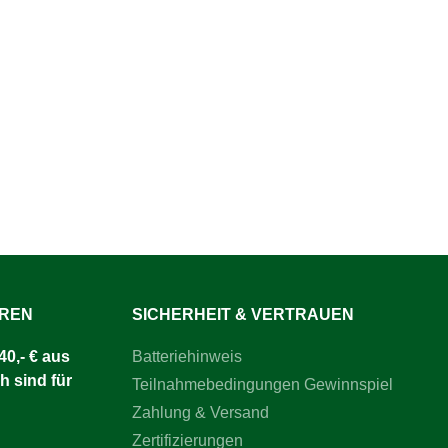
UREN
SICHERHEIT & VERTRAUEN
0,- € aus
Batteriehinweis
h sind für
Teilnahmebedingungen Gewinnspiel
Zahlung & Versand
Zertifizierungen