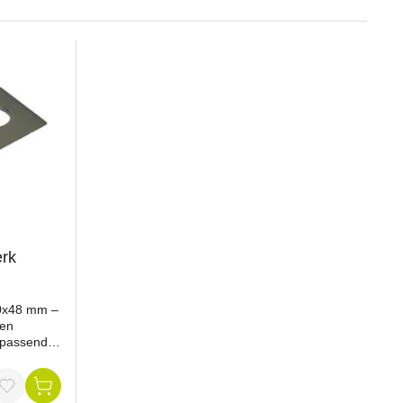
erk
00x48 mm –
ten
 passend
ken
. Sie
 und