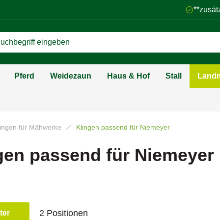
**zusät
Pferd
Weidezaun
Haus & Hof
Stall
Landm
lingen für Mähwerke
Klingen passend für Niemeyer
gen passend für Niemeyer
2 Positionen
lter