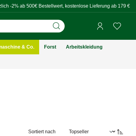
zlich -2% ab 500€ Bestellwert, kostenlose Lieferung ab 179 €
aschine & Co.
Forst
Arbeitskleidung
Sortiert nach