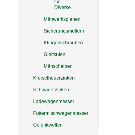
für
zuverlässi
Diverse
Niemeyer,
Kreiselmä
Verarbeitu
Mähwerksplanen
Lebensdau
Montage. 
Sicherungsmuttern
eine wirtsc
Originalte
Klingenschrauben
Effizienz 
bestellen 
Gleitkufen
Kreiselmä
Mähscheiben
Kreiselheuerzinken
Schwaderzinken
Ladewagenmesser
Futtermischwagenmesser
Gelenkwellen