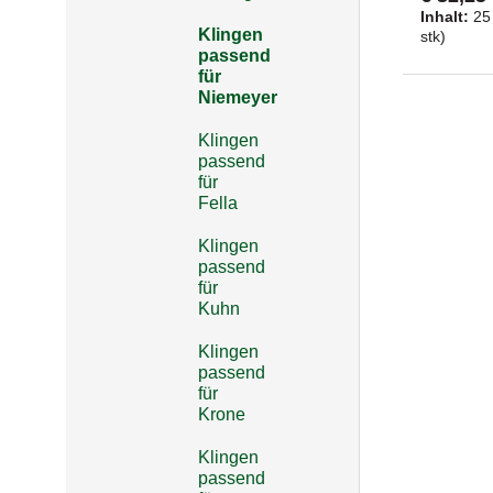
gewährleis
Inhalt:
25
saubere Sc
Klingen
stk)
weisen aus
passend
sich um kei
für
auf einen
Niemeyer
Ersatzmes
Pöttinger
Klingen
gekröpfte 
passend
Schneidwi
für
für ein a
Fella
zwischen F
Stabilitä
einfache 
Klingen
x 48 mm f
passend
als VPE mi
für
StückProd
Kuhn
gekröpftL
mmMateria
Klingen
mmLochdu
passend
StückRef
für
9041787, 
Krone
434983Li
für Kreis
Klingen
Klingen? U
passend
hervorrag