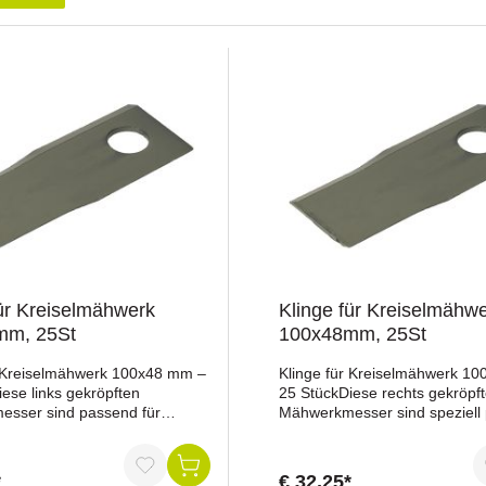
für Kreiselmähwerk
Klinge für Kreiselmähw
mm, 25St
100x48mm, 25St
r Kreiselmähwerk 100x48 mm –
Klinge für Kreiselmähwerk 1
ese links gekröpften
25 StückDiese rechts gekröpf
sser sind passend für
Mähwerkmesser sind speziell
hwerke der Marken Niemeyer,
für Kreiselmähwerke der Mar
Pöttinger. Mit ihren präzisen
Niemeyer, Claas und Pöttinger
 der robusten Ausführung
bieten eine präzise Passform
*
€ 32,25*