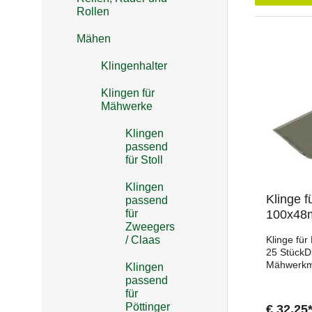
Rollen
Mähen
Klingenhalter
Klingen für
Mähwerke
Klingen
passend
für Stoll
Klingen
Klinge 
passend
für
100x48
Zweegers
/ Claas
Klinge fü
25 StückDi
Mähwerkme
Klingen
Kreiselmä
passend
Claas und 
für
Maßen und
Pöttinger
€ 32,25