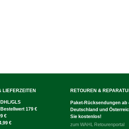
 LIEFERZEITEN
RETOUREN & REPARAT
 DHL/GLS ​
Paket-Rücksendungen ab 4
 Bestellwert 179 €
Deutschland und Österreic
9 €
Sie kostenlos!
4,99 €
zum WAHL Retourenportal