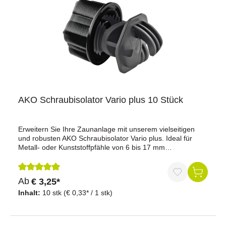
AKO Schraubisolator Vario plus 10 Stück
Erweitern Sie Ihre Zaunanlage mit unserem vielseitigen
und robusten AKO Schraubisolator Vario plus. Ideal für
Metall- oder Kunststoffpfähle von 6 bis 17 mm
Durchmesser, ermöglicht dieser Isolator die einfache
Befestigung einer zusätzlichen Litze und bietet eine flexible
und zuverlässige Lösung für Ihre Zaunanlagen.Vorteile auf
Durchschnittliche Bewertung von 5 von 5 Sternen
Ab
€ 3,25*
einen Blick:Einfache Befestigung: Ermöglicht die einfache
Befestigung einer zusätzlichen Litze an Metall- oder
Inhalt:
10 stk
(€ 0,33* / 1 stk)
Kunststoffpfählen.Vielseitige Anwendung: Geeignet für
Pfähle von 6 bis 17 mm Durchmesser.Einfache Installation:
Seitlich an den Pfahl aufzustecken und einfach