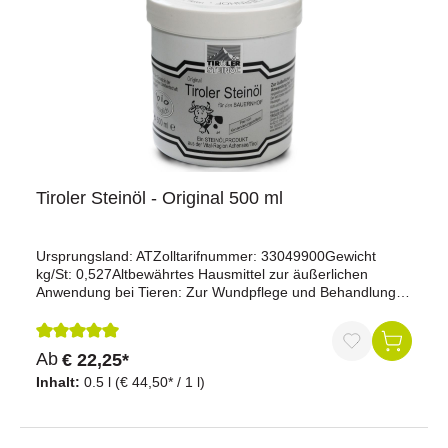
Tiroler Steinöl - Original 500 ml
Ursprungsland: ATZolltarifnummer: 33049900Gewicht
kg/St: 0,527Altbewährtes Hausmittel zur äußerlichen
Anwendung bei Tieren: Zur Wundpflege und Behandlung
von Druck- und Scheuerstellen (z. B. durch Geschirr und
Kummet), sowie zur Nabelversorgung (bei Geburten), zur
Huf- und Klauenpflege (bei Huffäule, Mauke, offenen
Durchschnittliche Bewertung von 5 von 5 Sternen
Ab
€ 22,25*
Wunden und Ekzemen), beim Ferkelschneiden, uvm.Frei
von Konservierungsmitteln!Für den Einsatz in der
Inhalt:
0.5 l
(€ 44,50* / 1 l)
biologischen Landwirtschaft geeignet.