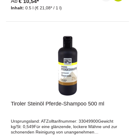
Ab
€ 10,54*
und Mähnenspray einfach auf Schweif, Mähne und Fell
aufsprühen und kurz einwirken lassen. Danach gut
Inhalt:
0.5 l
(€ 21,08* / 1 l)
durchbürsten. Anwendung bei Bedarf
wiederholen.Inhaltsstoffe: Ätherische Öle, Silicon,
Duftstoffe
Tiroler Steinöl Pferde-Shampoo 500 ml
Ursprungsland: ATZolltarifnummer: 33049900Gewicht
kg/St: 0,549Für eine glänzende, lockere Mähne und zur
schonenden Reinigung von unangenehmen