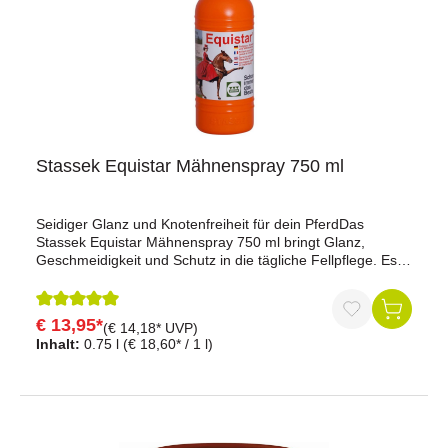
Stassek Equistar Mähnenspray 750 ml
Seidiger Glanz und Knotenfreiheit für dein PferdDas
Stassek Equistar Mähnenspray 750 ml bringt Glanz,
Geschmeidigkeit und Schutz in die tägliche Fellpflege. Es
sorgt für ein seidenweiches Fell, hält Mähne und Schweif
zuverlässig knotenfrei und schützt die natürliche Haut- und
Haarflora. Selbst empfindliche Pferde profitieren von der
€ 13,95*
Durchschnittliche Bewertung von 5 von 5 Sternen
(€ 14,18* UVP)
milden, hautfreundlichen Formel. Das Spray ist staub- und
Inhalt:
0.75 l
(€ 18,60* / 1 l)
schmutzabweisend, absolut ungiftig und pH-neutral – für
eine sanfte, aber wirkungsvolle Pflege.Vorteile auf einen
BlickSorgt für langanhaltenden Fellglanz und seidige
GeschmeidigkeitVerhindert Knoten und Verfilzungen in
Mähne und SchweifSchützt Haut und Haarflora – auch für
empfindliche Pferde geeignetStaub- und