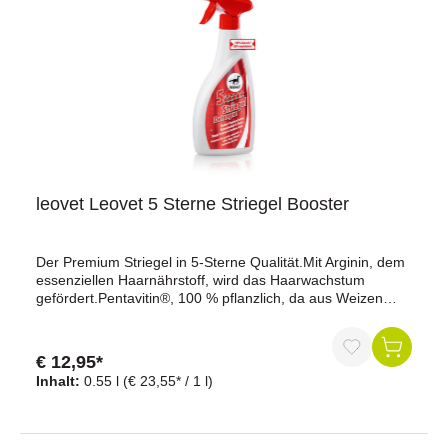
leovet Leovet 5 Sterne Striegel Booster
Der Premium Striegel in 5-Sterne Qualität.Mit Arginin, dem
essenziellen Haarnährstoff, wird das Haarwachstum
gefördert.Pentavitin®, 100 % pflanzlich, da aus Weizen
gewonnen, regelt den Feuchtigkeitshaushalt von Haut und
Haar, stoppt Juckreiz und mildert
Hautirritationen.Provitamin B5 (Panthenol) verbessert das
€ 12,95*
Feuchthaltevermögen von Haut und Haar und verleiht
Inhalt:
0.55 l
(€ 23,55* / 1 l)
Glanz und Geschmeidigkeit.Sensationeller Glanz, schnelle
Kämmbarkeit von Mähne und Schweif und tagelanger
Schutz vor Staub und Schmutz.550 ml
SprühflascheHinweis zur Dopingrelevanz:ADMR