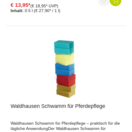
Mähnenliquid von leovet bewirkt gezielte Hautberuhigung
€ 13,95*
Durchschnittliche Bewertung von 5 von 5 Sternen
(€ 18,95* UVP)
durch Harnstoff.Inhalt: 500 mlHinweis zur
Inhalt:
0.5 l
(€ 27,90* / 1 l)
Dopingrelevanz:nicht ADMR konform (bei
bestimmungsgemäßen Gebrauch unterhalb des
Grenzwertes)empfohlene Karenzzeit: 48 h
Waldhausen Schwamm für Pferdepflege
Waldhausen Schwamm für Pferdepflege – praktisch für die
tägliche AnwendungDer Waldhausen Schwamm für