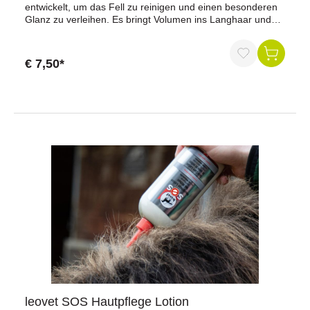
entwickelt, um das Fell zu reinigen und einen besonderen
Glanz zu verleihen. Es bringt Volumen ins Langhaar und
pflegenden Glanz ins Fell. Es erhält die natürliche
Haarstruktur, sorgt für weiches Fell und verhindert somit
brüchiges Haar.Anwendung: Pferdeshampoo entweder
€ 7,50*
direkt auf das nasse Haar auftragen, einmassieren und
anschließend mit klarem Wasser nachspülen, oder ca. 20-
40 ml in einen Eimer mit warmem Wasser geben und das
Gemisch mit einem Schwamm auf das Fell auftragen.
Danach mit klarem Wasser nachspülen.
leovet SOS Hautpflege Lotion