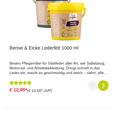
Bense & Eicke Lederfett 1000 ml
Bestes Pflegemittel für Glattleder aller Art, wie Sattelzeug,
Motorrad- und Arbeitsbekleidung. Dringt schnell in das
Leder ein, macht es geschmeidig und weich – nährt, pflegt
und imprägniert.Anwendung: Dünn und gleichmäßig, mit
weichem Tuch auf das gereinigte Leder
auftragen.Inhaltsstoffe: Hochwertige Öle und Wachse,
€ 12,95*
Durchschnittliche Bewertung von 5 von 5 Sternen
(€ 13,50* UVP)
Vaseline, ParfümAusführungen: farblos, schwarz