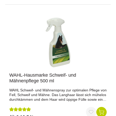
konformkeine Karenzzeit
WAHL-Hausmarke Schweif- und
Mähnenpflege 500 ml
WAHL Schweif- und Mähnenspray zur optimalen Pflege von
Fell, Schweif und Mähne. Das Langhaar lässt sich mühelos
durchkämmen und dem Haar wird üppige Fülle sowie ein
seidiger Glanz verliehen für einen Hochglanz *Show
Effekt*. Das Spray wirkt schmutzabweisend, fettet nicht und
Einflechten ist problemlos möglich.Anwendung: Schweif-
Durchschnittliche Bewertung von 5 von 5 Sternen