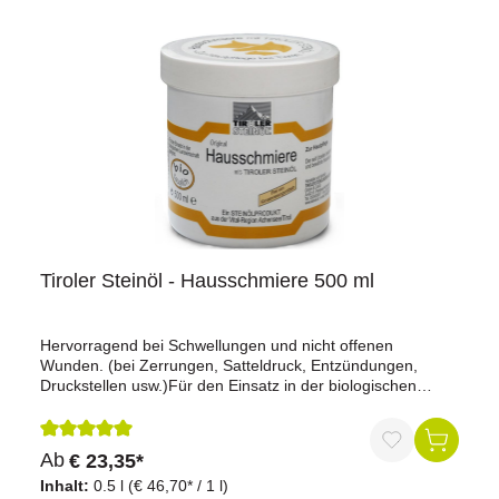
Tiroler Steinöl - Hausschmiere 500 ml
Hervorragend bei Schwellungen und nicht offenen
Wunden. (bei Zerrungen, Satteldruck, Entzündungen,
Druckstellen usw.)Für den Einsatz in der biologischen
Landwirtschaft geeignet.
Durchschnittliche Bewertung von 5 von 5 Sternen
Ab
€ 23,35*
Inhalt:
0.5 l
(€ 46,70* / 1 l)