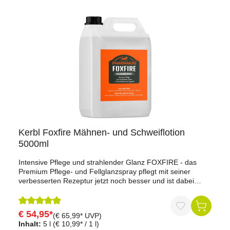
konformkeine Karenzzeit
Kerbl Foxfire Mähnen- und Schweiflotion
5000ml
Intensive Pflege und strahlender Glanz FOXFIRE - das
Premium Pflege- und Fellglanzspray pflegt mit seiner
verbesserten Rezeptur jetzt noch besser und ist dabei
noch sanfter zu Fell und Haut.Gleichzeitig verleiht
FOXFIRE dem Fell einen langanhaltenden, perfekten
Glanz.Arganöl in Bioqualität, Keratin und Biotin verbessern
€ 54,95*
Durchschnittliche Bewertung von 5 von 5 Sternen
(€ 65,99* UVP)
nachhaltig die Haarqualität - machen es dicker, fester und
Inhalt:
5 l
(€ 10,99* / 1 l)
glatter.Mit Provitamin D-Panthenol!Inhalt: 5000 ml