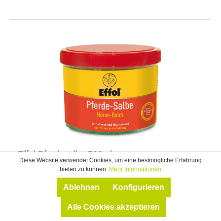
Effol Pferdesalbe 500ml
Diese Website verwendet Cookies, um eine bestmögliche Erfahrung
bieten zu können.
Mehr Informationen
Verbesserte Rezeptur!vegan durchblutungsförderndfrei von
Ablehnen
Konfigurieren
Silikonen und ParabenenpH-hautneutrale Rezeptur pflegt
die Hautmacht frisch und vital bei Muskelkater und
Alle Cookies akzeptieren
Verspannung Die verbesserte Salbenrezeptur pflegt die
Haut und zieht jetzt noch schneller ein, ohne zu kleben. Sie