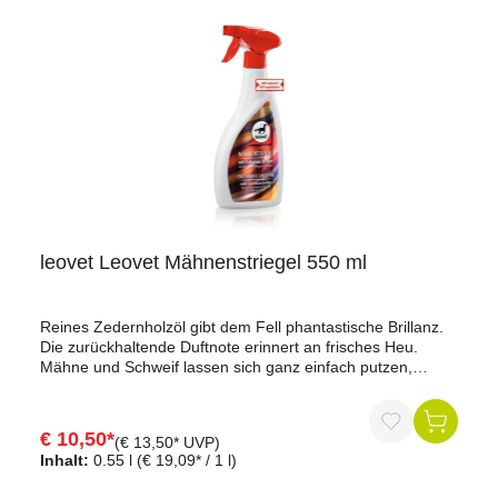
leovet Leovet Mähnenstriegel 550 ml
Reines Zedernholzöl gibt dem Fell phantastische Brillanz.
Die zurückhaltende Duftnote erinnert an frisches Heu.
Mähne und Schweif lassen sich ganz einfach putzen,
Kämmen und Bürsten ist jetzt sofort möglich. Das Haar
bleibt knotenfrei und mehrere Tage vor Staub und Schmutz
geschützt. Dem Fell gibt Mähnenstriegel mit Fellglanz-
€ 10,50*
(€ 13,50* UVP)
Brillant intensiven Glanz und hervorragende Pflege. Ihr
Inhalt:
0.55 l
(€ 19,09* / 1 l)
Pferd präsentiert sich so auf jedem Turnier in glänzender
Bestform.Inhalt: 550 mlHinweis zur Dopingrelevanz:ADMR