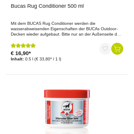
vorgebeugt.Linderung von Juckreiz: Bei Hautirritationen,
Bucas Rug Conditioner 500 ml
Insektenstichen oder Scheuerstellen mehrmals täglich
einmassieren. Fördert das
Haarwachstum.Materialverträglichkeit: Gummi
Mit dem BUCAS Rug Conditioner werden die
(ölbeständig), Holz, Leder, Metall / Buntmetall, Metall /
wasserabweisenden Eigenschaften der BUCAs Outdoor-
Edelstahl, Metall / EisenBesondere Eigenschaften:
Decken wieder aufgebaut. Bitte nur an der Außenseite der
acetonfrei, biologisch abbaubar, harzfrei bzw. verharzt
sauberen Decke und nur in gut gelüfteten Räumen
nicht., PTFE-frei, silikonfrei, säurefreiInhalt: 500 ml
anwenden.Inhalt: 500 ml
€ 16,90*
Durchschnittliche Bewertung von 5 von 5 Sternen
Inhalt:
0.5 l
(€ 33,80* / 1 l)