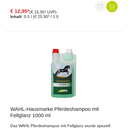
Schmutz wie Schweiß- und Staubrückstände. effax®
Leder-Combi + verhindert durch die innovative
€ 12,95*
(€ 15,95* UVP)
Schimmelfrei-Formel den Befall des Leders durch
Inhalt:
0.5 l
(€ 25,90* / 1 l)
Schimmel und Pilze. Dabei erhält es die natürlichen
Eigenschaften und die Rutschfestigkeit des Leders.Durch
den variablen Sprühkopf kann das Leder-Combi + als
Spray oder Schaum zur Lederreinigung angewandt
werden.Enthält: Schimmelfrei-FormelInhalt: 500 ml
WAHL-Hausmarke Pferdeshampoo mit
Fellglanz 1000 ml
Das WAHL Pferdeshampoo mit Fellglanz wurde speziell