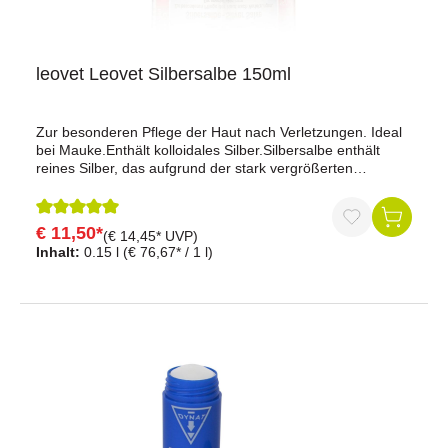
leovet Leovet Silbersalbe 150ml
Zur besonderen Pflege der Haut nach Verletzungen. Ideal
bei Mauke.Enthält kolloidales Silber.Silbersalbe enthält
reines Silber, das aufgrund der stark vergrößerten
Oberfläche in der Lage ist, ständig Silberionen
freizusetzen. Diese entfalten so ihre antiseptische Wirkung
und können Bakterien zurückdrängen. Entzündungen
€ 11,50*
Durchschnittliche Bewertung von 5 von 5 Sternen
(€ 14,45* UVP)
lassen nach, die Haut regeneriert und beruhigt sich.
Inhalt:
0.15 l
(€ 76,67* / 1 l)
Hochwertige Pflanzenöle versorgen rissige Haut mit
Feuchtigkeit und machen sie geschmeidig. Auch
vorbeugend zum Schutz der Fesseln vor Feuchtigkeit und
Bakterien. Silbersalbe kann gemeinsam mit Zinkoxidspray
von leovet angewendet werden. Inhalt: 150 mlHinweis zur
Dopingrelevanz:ADMR konformkeine Karenzzeit