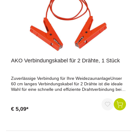
AKO Verbindungskabel für 2 Drähte, 1 Stück
Zuverlässige Verbindung für Ihre WeidezaunanlageUnser
60 cm langes Verbindungskabel für 2 Drähte ist die ideale
Wahl für eine schnelle und effiziente Drahtverbindung bei
mehrdrähtigen Zäunen. Mit zwei isolierten
Krokodilklemmen mit Edelstahlkontakten bietet es
maximale Sicherheit und Zuverlässigkeit.Vorteile auf einen
€ 5,09*
Blick:Schnelle Drahtverbindung: Ideal für die Verbindung
von Drähten bei mehrdrähtigen Zäunen.Hochwertige
Materialien: Zwei isolierte Krokodilklemmen mit
Edelstahlkontakten für maximale Langlebigkeit und
Widerstandsfähigkeit.Effiziente Energieübertragung: Sorgt