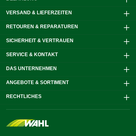
EinsatzbereicheInklusive hochwertigem Lister Torgriff WZ
600 (schwarz)Ideal für temporäre Absperrungen wie
VERSAND & LIEFERZEITEN
Hofeinfahrten, Parkplätze oder FeldwegeAutomatisches
Auf- und Abrollen für komfortable
HandhabungProduktdatenBandbreite: 20 mmFarbe:
RETOUREN & REPARATUREN
Rot/Weiß für gute SichtbarkeitMaterial: 6 Edelstahldrähte
(Ø 0,20 mm) im Band integriertTorgriff: Lister WZ 600,
SICHERHEIT & VERTRAUEN
schwarzWandhalter: Starr oder schwenkbarBandlänge: 10
m oder 20 mAufrollmechanismus: AutomatischHerkunft:
Schweizer OriginalLieferumfang1x BAND-Torrolle mit
SERVICE & KONTAKT
Aufrollsystem1x Lister Torgriff WZ 600, schwarz1x Band
(10 m oder 20 m, je nach Auswahl)1x
WandhalterungWarum die Torrolle mit Aufrollsystem?Du
DAS UNTERNEHMEN
erhältst ein vielseitiges und langlebiges Absperrsystem, das
sich in Sekunden montieren oder umsetzen lässt. Ob für
ANGEBOTE & SORTIMENT
die Weide, Hofeinfahrten, Parkplätze oder temporäre
Straßensperrungen – mit diesem robusten Band-Rückzug
bist du für jede Situation gerüstet. Die Kombination aus
RECHTLICHES
Schweizer Präzision, hochwertigen Materialien und
einfacher Handhabung macht dieses System zu einem
zuverlässigen Helfer für den täglichen Einsatz.Sichere dir
jetzt die Torrolle mit Aufrollsystem und erlebe, wie schnell
und flexibel Absperrungen sein können.