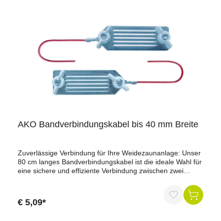
für eine optimale Leistung Ihres
Weidezaunsystems.Technische Daten:Länge: 60
cmAnschluss: 2 isolierte KrokodilklemmenMaterial:
EdelstahlkontakteBestellen Sie jetzt und profitieren Sie von
der hohen Qualität und Effizienz unseres
Verbindungskabels für 2 Drähte. Sorgen Sie für maximale
Sicherheit und Zuverlässigkeit in Ihrer Weidezaunanlage!
AKO Bandverbindungskabel bis 40 mm Breite
Zuverlässige Verbindung für Ihre Weidezaunanlage: Unser
80 cm langes Bandverbindungskabel ist die ideale Wahl für
eine sichere und effiziente Verbindung zwischen zwei
Elektrozaunbändern. Mit zwei Edelstahl-Blechplatten bietet
es maximale Sicherheit und Zuverlässigkeit.Vorteile auf
einen Blick:Perfekte Verbindung: Die mechanisch und
€ 5,09*
elektrisch perfekte Verbindung zwischen zwei
Elektrozaunbändern bis 40 mm Breite.Hochwertige