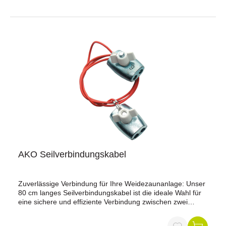
Materialien: Zwei Edelstahl-Blechplatten für maximale
Langlebigkeit und Widerstandsfähigkeit.Effiziente
Energieübertragung: Sorgt für eine optimale Leistung Ihres
Weidezaunsystems.Technische Daten:Kabellänge: 80
cmGeeignet für: Elektrozaunbänder bis 40 mm
BreiteMaterial: Edelstahl-BlechplattenBestellen Sie jetzt
und profitieren Sie von der hohen Qualität und Effizienz
unseres Bandverbindungskabels. Sorgen Sie für maximale
Sicherheit und Zuverlässigkeit in Ihrer Weidezaunanlage!
AKO Seilverbindungskabel
Zuverlässige Verbindung für Ihre Weidezaunanlage: Unser
80 cm langes Seilverbindungskabel ist die ideale Wahl für
eine sichere und effiziente Verbindung zwischen zwei
Seilen. Mit einer schraubbaren Seilkupplung bietet es
maximale Sicherheit und Zuverlässigkeit.Vorteile auf einen