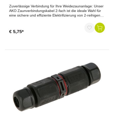
Zuverlässige Verbindung für Ihre Weidezaunanlage: Unser
AKO Zaunverbindungskabel 2-fach ist die ideale Wahl für
eine sichere und effiziente Elektrifizierung von 2-reihigen
Zaunanlagen. Mit robusten Anschlussteilen aus Edelstahl
und zwei Krokodilklemmen bietet es maximale Sicherheit
und Zuverlässigkeit.Vorteile auf einen Blick:Hochwertige
€ 5,75*
Materialien: Anschlussteile aus Edelstahl für maximale
Langlebigkeit und Widerstandsfähigkeit.Optimale Kontakte:
Angepasste Kontaktflächen den Krokodilklemmen sorgen
für die optimale Kontaktierung von Bändern von 10 - 40
mm Breite.Effiziente Energieübertragung: Sorgt für eine
optimale Leistung Ihres Weidezaunsystems.Technische
Daten:Anschluss: 2 KrokodilklemmenGeeignet für: 2-
reihige Zaunanlagen mit 40 mm
WeidezaunbändernKontaktflächen: Angepasst für Bänder
von 10 - 40 mm BreiteBestellen Sie jetzt und profitieren Sie
von der hohen Qualität und Effizienz unseres AKO
Zaunverbindungskabels 2-fach. Sorgen Sie für maximale
Sicherheit und Zuverlässigkeit in Ihrer Weidezaunanlage!