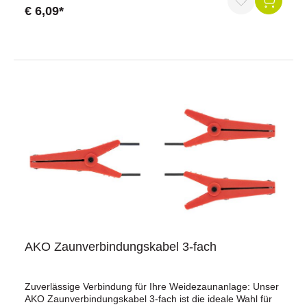
Blick:Perfekte Verbindung: Ideal zum Herstellen von
€ 6,09*
Querverbindungen zwischen zwei Seilen.Hochwertige
Materialien: Schraubbare Seilkupplung für maximale
Langlebigkeit und Widerstandsfähigkeit.Effiziente
Energieübertragung: Sorgt für eine optimale Leistung Ihres
Weidezaunsystems.Technische Daten:Kabellänge: 80
cmGeeignet für: Seile bis Ø 6,5 mmBestellen Sie jetzt und
profitieren Sie von der hohen Qualität und Effizienz
unseres Seilverbindungskabels. Sorgen Sie für maximale
Sicherheit und Zuverlässigkeit in Ihrer Weidezaunanlage!
AKO Zaunverbindungskabel 3-fach
Zuverlässige Verbindung für Ihre Weidezaunanlage: Unser
AKO Zaunverbindungskabel 3-fach ist die ideale Wahl für