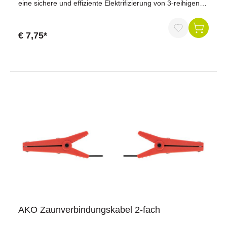
eine sichere und effiziente Elektrifizierung von 3-reihigen
Zaunanlagen. Mit robusten Anschlussteilen aus Edelstahl
und drei Krokodilklemmen bietet es maximale Sicherheit
und Zuverlässigkeit.Vorteile auf einen Blick:Hochwertige
€ 7,75*
Materialien: Anschlussteile aus Edelstahl für maximale
Langlebigkeit und Widerstandsfähigkeit.Optimale
Verbindung: Angepasste Kontaktflächen der
Krokodilklemmen sorgen für die optimale Kontaktierung
von Bändern von 10 - 40 mm Breite.Effiziente
Energieübertragung: Sorgt für eine optimale Leistung Ihres
Weidezaunsystems.Technische Daten:Kabellänge: 2 x 60
cmAnschluss: 3 KrokodilklemmenGeeignet für: 3-reihige
Zaunanlagen mit 40 mm
WeidezaunbändernKontaktflächen: Angepasst für Bänder
von 10 - 40 mm BreiteBestellen Sie jetzt und profitieren Sie
von der hohen Qualität und Effizienz unseres AKO
Zaunverbindungskabels 3-fach. Sorgen Sie für maximale
Sicherheit und Zuverlässigkeit in Ihrer Weidezaunanlage!
AKO Zaunverbindungskabel 2-fach