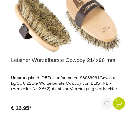
Leistner Wurzelbürste Cowboy 214x96 mm
Ursprungsland: DEZolltarifnummer: 96039091Gewicht
kg/St: 0,22Die Wurzelbürste Cowboy von LEISTNER
(Hersteller-Nr. 3B62) dient zur Vorreinigung verdreckter
Pferde, vor allem bei Weidehaltung. Die extra straffen
Naturfasern sind sehr dicht und lang gearbeitet. Dadurch
können auch hartnäckigste Verkrustungen gelöst und aus
€ 16,95*
dem Fell entfernt werden. Durch die Verwendung von
Naturmaterialien werden Haut und Fell geschont und keine
elektrostatische Aufladung erzeugt.Die Naturfasern haben
eine Länge von 45 mm.Die Wurzelbürste Cowboy hat die
perfekte Größe für eine durchschnittlich große Damen-