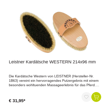
oder schmalere Herrenhand. Die Fertigung aus
umweltfreundlichem, naturbelassenem, heimischem
Buchenholz bietet zudem eine antibakterielle Wirkung und
ein angenehmes Gefühl in der Hand, auch bei sehr kühlen
Temperaturen. Der hochwertige Ledergurt wird in
Handarbeit befestigt und kann in der Länge gekürzt
werden.Material: 100% Naturfasern UnionBorstenhärte:
extra-straffGröße: 214 x 96 mmEine absolut hochwertige
und langlebige Qualität ist das Markenzeichen der
LEISTNER-Produkte.Made in Germany
Leistner Kardätsche WESTERN 214x96 mm
Die Kardätsche Western von LEISTNER (Hersteller-Nr.
1B63) vereint ein hervorragendes Putzergebnis mit einem
besonders wohltuenden Massageerlebnis für das Pferd.
Selbst stärkere Verschmutzungen können durch
Rosshaare bester Qualität aus dem Fell entfernt werden,
wenn sie durch straffe Cocosfasern unterstützt werden.
€ 31,95*
Das Fell wird dabei gut gefettet, während der doppelte
hohe Rand aus Schweineborsten den letzen Staub entfernt