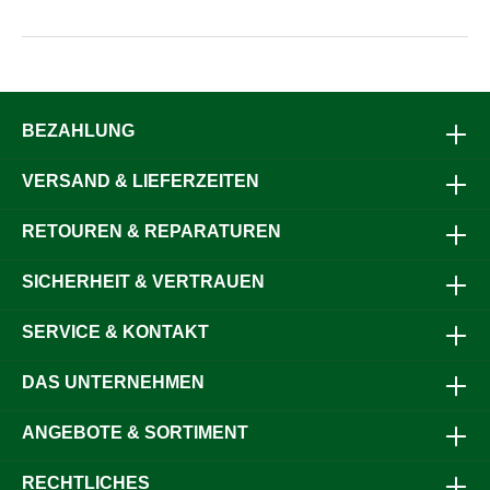
und zeitgleich einen strahlenden Glanz hinterlässt. Durch
die Verwendung von Naturmaterialien wird das Fell zudem
perfekt gepflegt, da diese eine rückfettende Wirkung
garantieren. Naturmaterialien erzeugen keine
elektrostatische Aufladung.Die Borstenlänge beträgt in der
Mitte 22 mm, der doppelte hohe Rand ist 27 mm lang.Die
Kardätsche Western hat die perfekte Größe für eine
BEZAHLUNG
durchschnittlich große Damen- oder schmalere
Herrenhand. Die Fertigung aus umweltfreundlich
VERSAND & LIEFERZEITEN
lackiertem, heimischem Buchenholz bietet zudem eine
antibakterielle Wirkung und ein angenehmes Gefühl in der
Hand, auch bei sehr kühlen Temperaturen. Der
RETOUREN & REPARATUREN
hochwertige spezielle Ledergurt wird in Handarbeit
genagelt und kann in der Länge gekürzt werden.Material:
SICHERHEIT & VERTRAUEN
Mischung aus 100% Rosshaar mit 100% Cocosfasern
(Kokosfasern), Rand 100% SchweineborstenBorstenhärte:
mediumGröße: 214 x 96 mmEine absolut hochwertige und
SERVICE & KONTAKT
langlebige Qualität ist das Markenzeichen der LEISTNER-
Produkte.Made in Germany
DAS UNTERNEHMEN
ANGEBOTE & SORTIMENT
RECHTLICHES