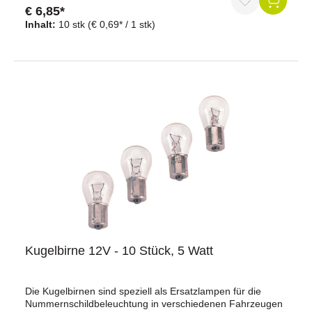
Fahrzeugbereich, wie zum Beispiel für Innenbeleuchtung
€ 6,85*
Durchschnittliche Bewertung von 5 von 5 Sternen
im Auto oder oder für die Beleuchtung am Anhänger,
Inhalt:
10 stk
(€ 0,69* / 1 stk)
geeignet. Die 12 V Spannung macht sie kompatibel mit
dem elektrischen System vieler Fahrzeuge. Sie sind
einfach zu installieren und bieten eine angemessene
Helligkeit.
Kugelbirne 12V - 10 Stück, 5 Watt
Die Kugelbirnen sind speziell als Ersatzlampen für die
Nummernschildbeleuchtung in verschiedenen Fahrzeugen