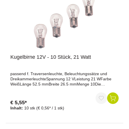
Kugelbirne 12V - 10 Stück, 21 Watt
passend f. Traversenleuchte, Beleuchtungssätze und
DreikammerleuchteSpannung 12 VLeistung 21 WFarbe
WeißLänge 52.5 mmBreite 26.5 mmMenge 10Die
Kugelbirne mit den technischen Spezifikationen "12V - 10
Stück, 21 Watt" ist ein Leuchtmittel, das für das Blinklicht in
verschiedenen Fahrzeugbeleuchtungssystemen verwendet
€ 5,55*
wird. Sie ist passend für Traversenleuchten,
Inhalt:
10 stk
(€ 0,56* / 1 stk)
Beleuchtungssätze und Dreikammerleuchten und sorgt für
eine zuverlässige und helle Blinkerfunktion im
Straßenverkehr.