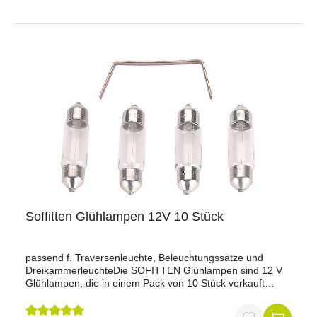
Bremsbeleuchtung und ist für den Einsatz in Stopleuchten,
Beleuchtungssätzen und Dreikammerleuchten geeignet.
Die Kugelform der Birne sorgt für eine gleichmäßige
Lichtverteilung, die für eine optimale Sichtbarkeit im
Straßenverkehr wichtig ist.
Soffitten Glühlampen 12V 10 Stück
passend f. Traversenleuchte, Beleuchtungssätze und
DreikammerleuchteDie SOFITTEN Glühlampen sind 12 V
Glühlampen, die in einem Pack von 10 Stück verkauft
werden. Jede Glühlampe hat eine Leistung von 5 Watt.
Diese Lampen sind in der Regel für den Einsatz im