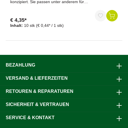
konzipiert. Sie passen unter anderem für
Traversenleuchten, Beleuchtungssätze und
Dreikammerleuchten. Die charakteristische Kugelform
sorgt für eine gleichmäßige Lichtverteilung und
€ 4,35*
gewährleistet eine optimale Ausleuchtung des
Inhalt:
10 stk
(€ 0,44* / 1 stk)
Nummernschilds, sodass die Lesbarkeit im Straßenverkehr
stets sichergestellt ist.Vorteile auf einen Blick10 Stück
Kugelbirnen mit 5 Watt LeistungGeeignet für
Nummernschildbeleuchtung verschiedener
FahrzeugtypenGleichmäßige Lichtverteilung durch
kugelförmiges DesignEnergieeffizient und ausreichend hell
für den StraßenverkehrPassend für Traversenleuchten,
Beleuchtungssätze und DreikammerleuchtenErfüllt alle
BEZAHLUNG
gängigen Vorschriften für FahrzeugbeleuchtungLanglebig
und zuverlässig im EinsatzEinfache Montage als
VERSAND & LIEFERZEITEN
ErsatzlampenProduktdatenSpannung: 12 VoltLeistung: 5
WattForm: KugelformStückzahl: 10Einsatzgebiet:
NummernschildbeleuchtungKompatibilität:
RETOUREN & REPARATUREN
Traversenleuchte, Beleuchtungssätze,
DreikammerleuchteLieferumfang10 x Kugelbirne 12V, 5
SICHERHEIT & VERTRAUEN
WattWarum unsere Kugelbirnen? Unsere Kugelbirnen
bieten eine optimale Lösung für die sichere und
gesetzeskonforme Beleuchtung von Nummernschildern.
SERVICE & KONTAKT
Das kugelförmige Design garantiert eine gleichmäßige
Lichtverteilung, die die Sichtbarkeit erhöht und somit zur