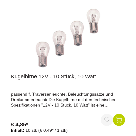
Kugelbirne 12V - 10 Stück, 10 Watt
passend f. Traversenleuchte, Beleuchtungssätze und
DreikammerleuchteDie Kugelbirne mit den technischen
Spezifikationen "12V - 10 Stück, 10 Watt" ist eine
Leuchtmitteloption, die oft in verschiedenen
Fahrzeugbeleuchtungssystemen verwendet wird. Sie wird
häufig als Ersatzlampe für Stopleuchten in Fahrzeugen
€ 4,85*
eingesetzt, die mit 12 Volt betrieben werden.Die 10-Watt-
Inhalt:
10 stk
(€ 0,49* / 1 stk)
Birne erzeugt eine ausreichende Lichtausbeute für die