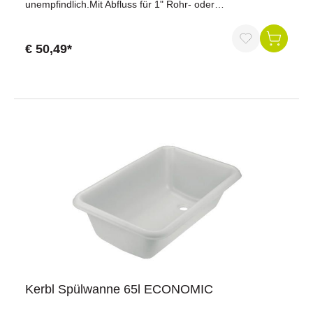
unempfindlich.Mit Abfluss für 1" Rohr- oder
Schlauchanschluss.Inhalt: ca. 60 lLänge: 720 mmBreite:
590 mmHöhe: 300 mm
€ 50,49*
Kerbl Spülwanne 65l ECONOMIC