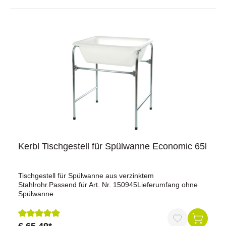
Kerbl Tischgestell für Spülwanne Economic 65l
Tischgestell für Spülwanne aus verzinktem
Stahlrohr.Passend für Art. Nr. 150945Lieferumfang ohne
Spülwanne.
Durchschnittliche Bewertung von 5 von 5 Sternen