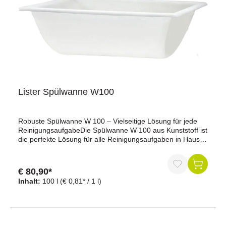
Tischgestell für Spülwanne 100 l?Das Tischgestell bietet dir
eine einfache, aber äußerst praktische Lösung für deine
Spülwanne. Es entlastet deinen Rücken durch die erhöhte
Arbeitshöhe, ist stabil und robust gebaut und sorgt für ein
sicheres Arbeiten. Mit diesem Zubehör machst du deine
Spülwanne noch vielseitiger einsetzbar – ob im Stall, in der
Werkstatt oder im Garten.Jetzt das Tischgestell für deine
100 l Spülwanne bestellen und von mehr Komfort und
Stabilität profitieren!
Lister Spülwanne W100
Robuste Spülwanne W 100 – Vielseitige Lösung für jede
ReinigungsaufgabeDie Spülwanne W 100 aus Kunststoff ist
die perfekte Lösung für alle Reinigungsaufgaben in Haus,
Stall oder Gewerbe. Mit einem Fassungsvermögen von ca.
100 Litern bietet sie ausreichend Platz für größere Mengen
Wasser oder Reinigungsmittel. Hergestellt aus
€ 80,90*
hochwertigem, lebensmittelechtem Kunststoff, überzeugt
Inhalt:
100 l
(€ 0,81* / 1 l)
die Wanne durch hohe Elastizität und hervorragende
chemische Beständigkeit. Dank des praktischen Abfluss-
Sets für 1"-Rohr- oder Schlauchanschluss kannst du die
Wanne einfach entleeren und reinigen. Egal, ob in der
Milchküche, Werkstatt oder im landwirtschaftlichen Bereich