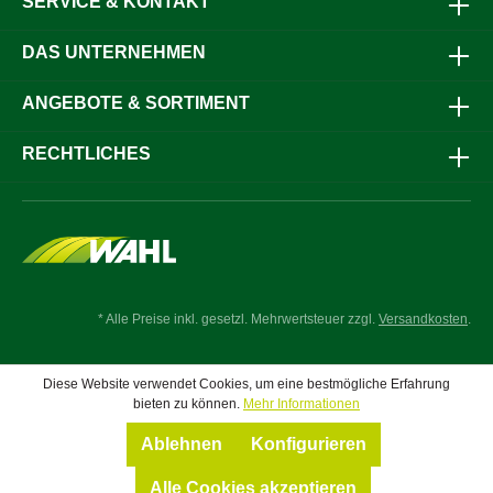
SERVICE & KONTAKT
allen Bereichen – von der Tierhaltung über die
Lebensmittelverarbeitung bis hin zum Labor.Jetzt
Arbeitskomfort steigern und alle Reinigungs- und
DAS UNTERNEHMEN
Befüllvorgänge sicher, rückenschonend und effizient
erledigen
ANGEBOTE & SORTIMENT
RECHTLICHES
* Alle Preise inkl. gesetzl. Mehrwertsteuer zzgl.
Versandkosten
.
Diese Website verwendet Cookies, um eine bestmögliche Erfahrung
bieten zu können.
Mehr Informationen
Ablehnen
Konfigurieren
Alle Cookies akzeptieren