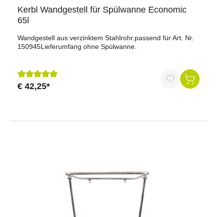
Kerbl Wandgestell für Spülwanne Economic
65l
Wandgestell aus verzinktem Stahlrohr.passend für Art. Nr.
150945Lieferumfang ohne Spülwanne.
€ 42,25*
Durchschnittliche Bewertung von 5 von 5 Sternen