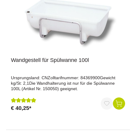
Wandgestell für Spülwanne 100l
Ursprungsland: CNZolltarifnummer: 84369900Gewicht
kg/St: 2,1Die Wandhalterung ist nur für die Spülwanne
100L (Artikel Nr. 150050) geeignet.
€ 40,25*
Durchschnittliche Bewertung von 5 von 5 Sternen