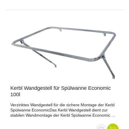
Tischgestell aus verzinktem Stahlrohr (nicht im
Lieferumfang enthalten!)bis 150 kg belastbar (auf
Wandkonsole montiert)
Kerbl Wandgestell für Spülwanne Economic
100l
Verzinktes Wandgestell für die sichere Montage der Kerbl
Spülwanne EconomicDas Kerbl Wandgestell dient zur
stabilen Wandmontage der Kerbl Spülwanne Economic mit
100 Litern Fassungsvermögen (Art.-Nr. 150950). Die
verzinkte Ausführung sorgt für eine robuste und langlebige