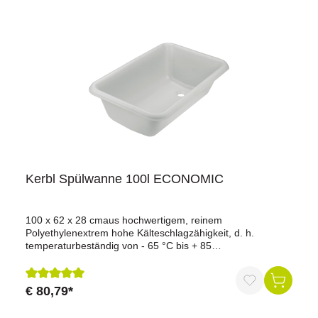
Kerbl Spülwanne 100l ECONOMIC
100 x 62 x 28 cmaus hochwertigem, reinem
Polyethylenextrem hohe Kälteschlagzähigkeit, d. h.
temperaturbeständig von - 65 °C bis + 85
°Cbruchsicherschlag- und stoßfestlebensmittelechtextrem
säurebeständigmit glatten Flächen zur leichten
Reinigungvollständiger Auslauf durch abgeschrägten
€ 80,79*
Durchschnittliche Bewertung von 5 von 5 Sternen
Wannenbodender Auslauf ist mit Sieb und einem
Abflussanschlussstück versehenWandkonsole und